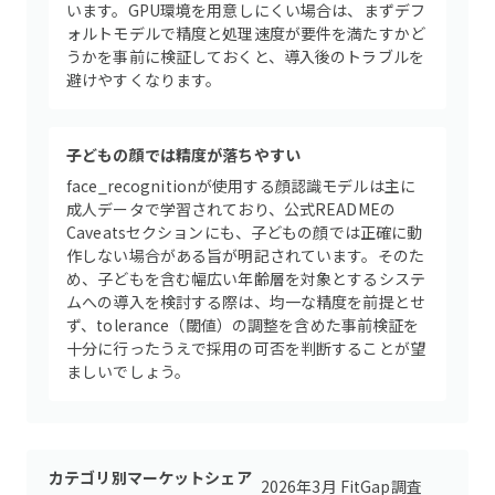
います。GPU環境を用意しにくい場合は、まずデフ
ォルトモデルで精度と処理速度が要件を満たすかど
うかを事前に検証しておくと、導入後のトラブルを
避けやすくなります。
子どもの顔では精度が落ちやすい
face_recognitionが使用する顔認識モデルは主に
成人データで学習されており、公式READMEの
Caveatsセクションにも、子どもの顔では正確に動
作しない場合がある旨が明記されています。そのた
め、子どもを含む幅広い年齢層を対象とするシステ
ムへの導入を検討する際は、均一な精度を前提とせ
ず、tolerance（閾値）の調整を含めた事前検証を
十分に行ったうえで採用の可否を判断することが望
ましいでしょう。
カテゴリ別マーケットシェア
2026年3月 FitGap調査