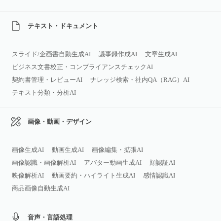
テキスト・ドキュメント
スライド/企画書自動生成AI
議事録作成AI
文章生成AI
ビジネス文書校正・コンプライアンスチェックAI
契約書管理・レビューAI
ナレッジ検索・社内QA（RAG）AI
テキスト分類・分析AI
画像・動画・デザイン
画像生成AI
動画生成AI
画像編集・拡張AI
画像認識・画像解析AI
アバター動画生成AI
顔認証AI
映像解析AI
動画要約・ハイライト生成AI
感情認識AI
商品画像自動生成AI
音声・言語処理