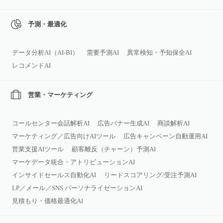
予測・最適化
データ分析AI（AI‑BI）
需要予測AI
異常検知・予知保全AI
レコメンドAI
営業・マーケティング
コールセンター会話解析AI
広告バナー生成AI
商談解析AI
マーケティング／広告向けAIツール
広告キャンペーン自動運用AI
営業支援AIツール
顧客離反（チャーン）予測AI
マーケデータ統合・アトリビューションAI
インサイドセールス自動化AI
リードスコアリング/受注予測AI
LP／メール／SNS パーソナライゼーションAI
見積もり・価格最適化AI