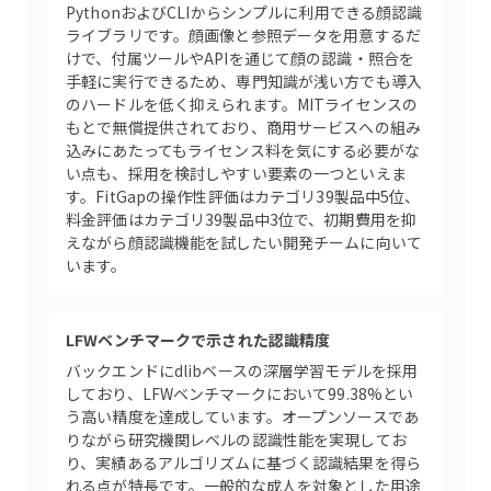
PythonおよびCLIからシンプルに利用できる顔認識
ライブラリです。顔画像と参照データを用意するだ
けで、付属ツールやAPIを通じて顔の認識・照合を
手軽に実行できるため、専門知識が浅い方でも導入
のハードルを低く抑えられます。MITライセンスの
もとで無償提供されており、商用サービスへの組み
込みにあたってもライセンス料を気にする必要がな
い点も、採用を検討しやすい要素の一つといえま
す。FitGapの操作性評価はカテゴリ39製品中5位、
料金評価はカテゴリ39製品中3位で、初期費用を抑
えながら顔認識機能を試したい開発チームに向いて
います。
LFWベンチマークで示された認識精度
バックエンドにdlibベースの深層学習モデルを採用
しており、LFWベンチマークにおいて99.38%とい
う高い精度を達成しています。オープンソースであ
りながら研究機関レベルの認識性能を実現してお
り、実績あるアルゴリズムに基づく認識結果を得ら
れる点が特長です。一般的な成人を対象とした用途