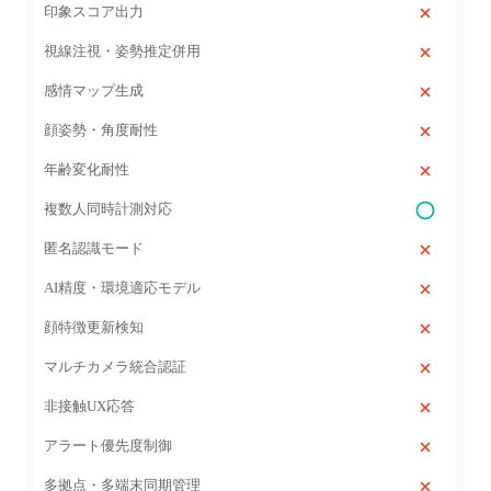
印象スコア出力
視線注視・姿勢推定併用
感情マップ生成
顔姿勢・角度耐性
年齢変化耐性
複数人同時計測対応
匿名認識モード
AI精度・環境適応モデル
顔特徴更新検知
マルチカメラ統合認証
非接触UX応答
アラート優先度制御
多拠点・多端末同期管理