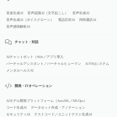
音楽生成AI
音声認識AI（文字起こし）
音声生成AI
音声合成AI（ボイスクローン）
電話応対AI
同時通訳AI
音声感情解析AI
チャット・対話
AIチャットボット（Web／アプリ導入
バーチャルアシスタント／バーチャルヒューマン
AI FAQシステム
メンタルヘルスAI
開発・ITオペレーション
AIモデル開発プラットフォーム（AutoML／MLOps）
コード生成AI
データセット作成・アノテーション
セキュリティAI
テストコード／ユニットテスト生成AI