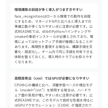
環境構築の前提が多く導入がつまずきやすい
face_recognitionはローカル環境での動作を前提
とするため、マネージドAPIと比べると導入までの
準備工数が多くなりやすい点に注意が必要です。公
式READMEでは、dlibのPythonバインディングや
cmakeの事前インストールが必要とされており、環
境によってはセットアップ手順が複雑になることが
あります。再現性を重視する場合は、構築手順を文
書化・固定化し、チーム内で同じ手順を共有できる
体制を整えておくと、導入時のトラブルを抑えやす
くなります。
高精度検出（cnn）ではGPUが必要になりやすい
CPU中心の構成と比べ、深層学習ベースの検出モデ
ル（model="cnn"）を使用する場合は、ハードウ
ェア面の負担が増しやすい点に注意が必要です。公
式READMEでは、このモデルで良好な性能を得るに
はGPUアクセラレーション（CUDA）が推奨されて