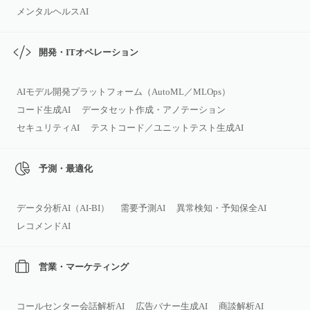
メンタルヘルスAI
開発・ITオペレーション
AIモデル開発プラットフォーム（AutoML／MLOps）
コード生成AI
データセット作成・アノテーション
セキュリティAI
テストコード／ユニットテスト生成AI
予測・最適化
データ分析AI（AI‑BI）
需要予測AI
異常検知・予知保全AI
レコメンドAI
営業・マーケティング
コールセンター会話解析AI
広告バナー生成AI
商談解析AI