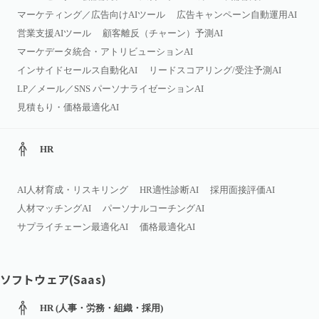
マーケティング／広告向けAIツール
広告キャンペーン自動運用AI
営業支援AIツール
顧客離反（チャーン）予測AI
マーケデータ統合・アトリビューションAI
インサイドセールス自動化AI
リードスコアリング/受注予測AI
LP／メール／SNS パーソナライゼーションAI
見積もり・価格最適化AI
HR
AI人材育成・リスキリング
HR適性診断AI
採用面接評価AI
人材マッチングAI
パーソナルコーチングAI
サプライチェーン最適化AI
価格最適化AI
ソフトウェア(Saas)
HR (人事・労務・組織・採用)