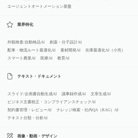
エージェントオートメーション基盤
業界特化
外観検査/自動検品AI
創薬・分子設計AI
配車・物流ルート最適化AI
素材開発AI
在庫最適化AI（小売）
スマート農業AI
医療AI
教育AI
テキスト・ドキュメント
スライド/企画書自動生成AI
議事録作成AI
文章生成AI
ビジネス文書校正・コンプライアンスチェックAI
契約書管理・レビューAI
ナレッジ検索・社内QA（RAG）AI
テキスト分類・分析AI
画像・動画・デザイン