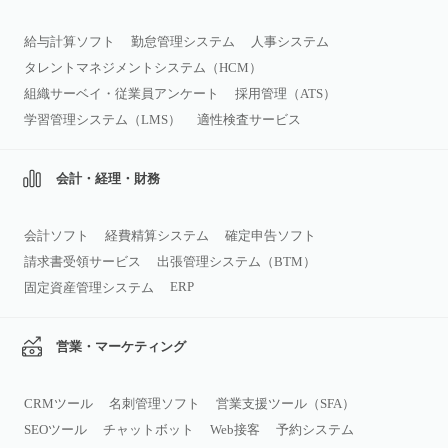
給与計算ソフト
勤怠管理システム
人事システム
タレントマネジメントシステム（HCM）
組織サーベイ・従業員アンケート
採用管理（ATS）
学習管理システム（LMS）
適性検査サービス
会計・経理・財務
会計ソフト
経費精算システム
確定申告ソフト
請求書受領サービス
出張管理システム（BTM）
ERP
固定資産管理システム
営業・マーケティング
CRMツール
名刺管理ソフト
営業支援ツール（SFA）
SEOツール
チャットボット
Web接客
予約システム