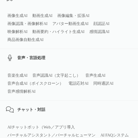
画像生成AI
動画生成AI
画像編集・拡張AI
画像認識・画像解析AI
アバター動画生成AI
顔認証AI
映像解析AI
動画要約・ハイライト生成AI
感情認識AI
商品画像自動生成AI
音声・言語処理
音楽生成AI
音声認識AI（文字起こし）
音声生成AI
音声合成AI（ボイスクローン）
電話応対AI
同時通訳AI
音声感情解析AI
チャット・対話
AIチャットボット（Web／アプリ導入
バーチャルアシスタント／バーチャルヒューマン
AI FAQシステム