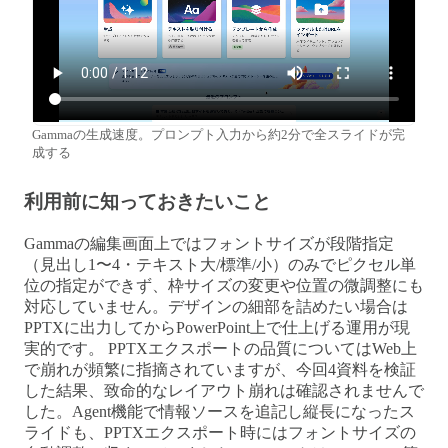
Gammaの生成速度。プロンプト入力から約2分で全スライドが完
成する
利用前に知っておきたいこと
Gammaの編集画面上ではフォントサイズが段階指定
（見出し1〜4・テキスト大/標準/小）のみでピクセル単
位の指定ができず、枠サイズの変更や位置の微調整にも
対応していません。デザインの細部を詰めたい場合は
PPTXに出力してからPowerPoint上で仕上げる運用が現
実的です。 PPTXエクスポートの品質についてはWeb上
で崩れが頻繁に指摘されていますが、今回4資料を検証
した結果、致命的なレイアウト崩れは確認されませんで
した。Agent機能で情報ソースを追記し縦長になったス
ライドも、PPTXエクスポート時にはフォントサイズの