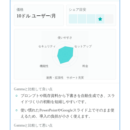
価格
シェア目安
10ドル
ユーザー/月
使いやすさ
セキュリティ
セットアップ
機能性
料金
連携・拡張性
サポート充実
Gamma
と比較して良い点
○
プロンプトや既存資料から下書きを自動生成でき、スラ
イドづくりの初動を短縮しやすいです。
○
使い慣れたPowerPointやGoogleスライド上でそのまま使
えるため、導入の負担が小さく使えます。
Gamma
と比較して悪い点