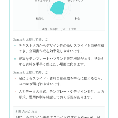
セキュリティ
セットアップ
機能性
料金
連携・拡張性
サポート充実
Gamma
と比較して良い点
○
テキスト入力からデザイン性の高いスライドを自動生成
でき、企画書作成を効率化しやすいです。
○
豊富なテンプレートやブランド設定機能があり、見栄え
する資料を手早く整えたい場面に向きます。
Gamma
と比較して悪い点
×
AIによるスライド・資料自動生成を中心に据えるなら、
Gammaが選ばれやすいです。
×
入力データの形式、テンプレートやデザイン要件、出力
形式、運用体制を確認しておく必要があります。
判断の分かれ目
AIによるデザイン重視のスライド作成ならVisme AI、AI