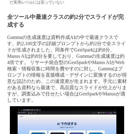
だ実用レベルには至っていない
全ツール中最速クラスの約2分でスライドが完
成する
Gammaの生成速度は資料作成AIの中で最速クラスで
す。約2,100文字の詳細プロンプトから約2分で全スライ
ドが生成されました。同条件でGenSparkは約8分、
Manus AIは約8分を要しており、Gammaの生成速度は約
4倍です。 リサーチ統合型のGenSparkやManus AIがWeb
検索・情報収集に時間を費やすのに対し、Gammaはプ
ロンプトの情報を直接構成・デザインに変換するのが得
意な設計のため、この速度差が生まれます。手元に素材
がある資料なら最速で、高品質なスライドが仕上がりま
すが、調査込みで任せたい場合はGenSparkやManusが適
しています。