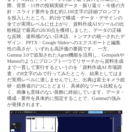
際、背景・11件の投稿実績データ・振り返り・今後の方
針・スライド要件を含む約2,100文字の詳細プロンプト
を投入したところ、約2分で構成・データ・デザインの
全てが実用レベルに仕上がり、資料作成AI 9ツールの比
較検証で最高の28/30点を獲得しました。データの正確
な反映、違和感のない日本語、トンマナの統一されたデ
ザイン、PPTX・Google Slidesへのエクスポートと編集
性の高さが、いずれも高評価の要因です。 一方、
Gamma 3.0で追加されたAgent機能を活用し、Gensparkや
Manusのようにプロンプト一つでリサーチから資料生成
まで一貫して実行するというのを「資料作成AI 市場調
査」の8文字のみで行ってみたところ、結果としてはま
だ実用レベルに達しませんでした。出典は富士キメラ総
研・総務省の2つにとどまり、具体的なツール比較もな
く、画像も意味のない装飾に終始しています。データ・
構成・要件を具体的に指定することで、Gammaの強み
が発揮されます。