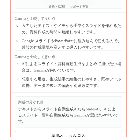
連携・拡張性
サポート充実
Gamma
と比較して良い点
○
入力したテキストやメモから手早くスライドを作れるた
め、資料作成の時間を短縮しやすいです。
○
Google スライドやPowerPointに組み込んで使えるので、
普段の作成環境を変えずに導入しやすいです。
Gamma
と比較して悪い点
×
AIによるスライド・資料自動生成をまとめて担いたい場
合は、Gammaが向いています。
×
想定する用途、生成結果の編集のしやすさ、既存ツール
連携、データの扱いの確認が別途必要です。
判断の分かれ目
テキストからスライド自動生成AIならSlidesAI、AIによ
るスライド・資料自動生成ならGammaが選ばれやすいで
す。
製品ページを見る