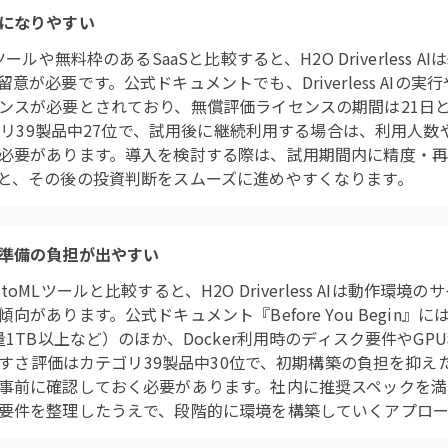
になりやすい
ールや無料枠のあるSaaSと比較すると、H2O Driverless 
意が必要です。公式ドキュメントでも、Driverless AIの
ンスが必要とされており、無償評価ライセンスの期間は21日
テゴリ39製品中27位で、試用後に継続利用する場合は、利用人
必要があります。導入を検討する際は、試用期間内に精度・
と、その後の投資判断をスムーズに進めやすくなります。
準備の負担が出やすい
oMLツールと比較すると、H2O Driverless AIは動作環
があります。公式ドキュメント『Before You Begin』
量1TB以上など）のほか、Docker利用時のディスク要件やG
しやすさ評価はカテゴリ39製品中30位で、初期構築の負担を抑
事前に確認しておく必要があります。社内に推奨スペックを満
要件を整理したうえで、段階的に環境を構築していくアプロー