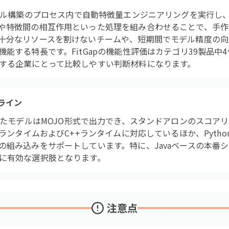
 AIは、モデル構築のプロセス内で自動特徴量エンジニアリングを実
や特徴間の相互作用といった処理を組み合わせることで、手作
十分なリソースを割けないチームや、短期間でモデル精度の向
能する特長です。FitGapの機能性評価はカテゴリ39製品中
する企業にとって比較しやすい判断材料になります。
ライン
 AIで学習したモデルはMOJO形式で出力でき、スタンドアロンのス
aランタイムおよびC++ランタイムに対応しているほか、Pyth
の組み込みをサポートしています。特に、Javaベースの本番
に有効な選択肢となります。
注意点