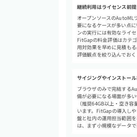
継続利用はライセンス前提
オープンソースのAutoMLツ
要になるケースが多い点に留
ンの実行には有効なライセ
FitGapの料金評価はカ
用対効果を早めに見積もる
評価観点を絞り込んでおく
サイジングやインストール
ブラウザのみで完結するAut
備が必要になる場面が多い傾向
（推奨64GB以上・空き容
います。FitGapの導入
盤と社内の運用担当範囲を
は、まず小規模なデータで