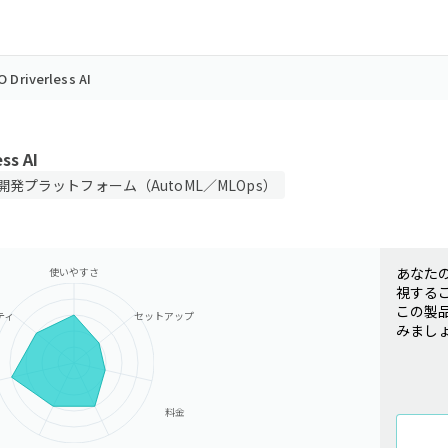
O Driverless AI
ss AI
開発プラットフォーム（AutoML／MLOps）
あなた
使いやすさ
視する
この製
ティ
セットアップ
みまし
料金