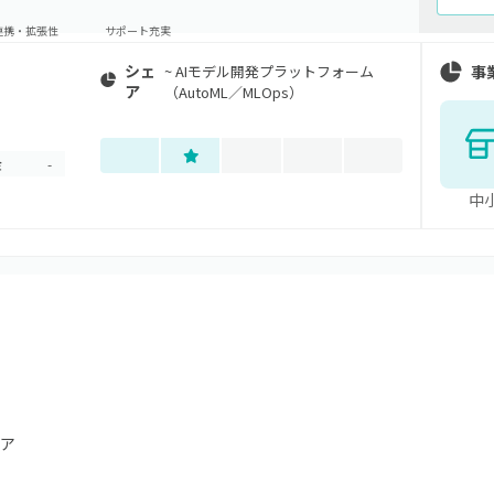
連携・拡張性
サポート充実
シェ
事
~
AIモデル開発プラットフォーム
ア
（AutoML／MLOps）
金
-
中
ア