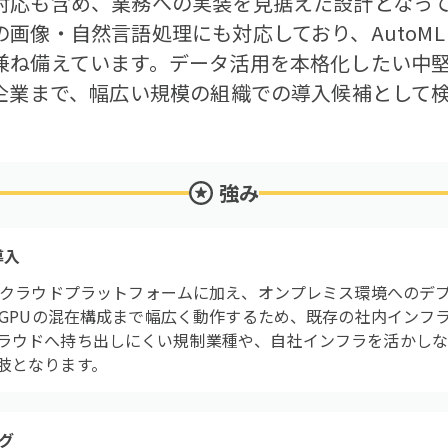
対応も含め、業務への実装を見据えた設計となっ
画像・自然言語処理にも対応しており、AutoM
兼ね備えています。データ活用を本格化したい中
大企業まで、幅広い規模の組織での導入候補として
強み
導入
 AIは、主要クラウドプラットフォームに加え、オンプレミス環境へ
U＋GPUの混在構成まで幅広く動作するため、既存の社内インフ
ラウドへ持ち出しにくい規制業種や、自社インフラを活かしなが
肢となります。
グ