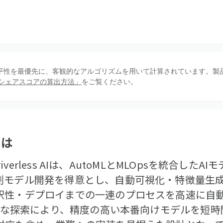
、公平性を最優先に、客観的なアルゴリズムを用いて計算されています。製
シェアスコアの算出方法」
をご覧ください。
とは
Driverless AIは、AutoMLとMLOpsを統合し
測モデル開発を得意とし、自動可視化・特徴量生
釈性・デプロイまでの一連のプロセスを高速に自
高速な探索により、精度の高い本番向けモデルを短