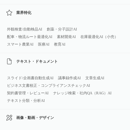
業界特化
外観検査/自動検品AI
創薬・分子設計AI
配車・物流ルート最適化AI
素材開発AI
在庫最適化AI（小売）
スマート農業AI
医療AI
教育AI
テキスト・ドキュメント
スライド/企画書自動生成AI
議事録作成AI
文章生成AI
ビジネス文書校正・コンプライアンスチェックAI
契約書管理・レビューAI
ナレッジ検索・社内QA（RAG）AI
テキスト分類・分析AI
画像・動画・デザイン