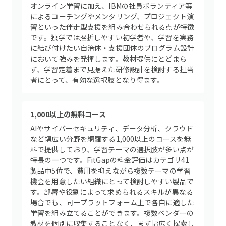
オンライン学習に加え、IBMの社員ボランティア等
によるコーチングやメンタリング、プロジェクト演
習といった伴走型支援を組み合わせられる点が特徴
です。独学では挫折しやすい初学者や、学習を実務
に結び付けたい自治体・支援団体のプログラム設計
において強みを発揮します。教材提供にとどまら
ず、学習定着まで見据えた研修設計を検討する担当
者にとって、有効な選択肢となり得ます。
1,000以上の無料コース
AIやサイバーセキュリティ、データ分析、クラウド
など幅広い分野を網羅する1,000以上のコースを無
料で提供しており、学習テーマの選択肢が多い点が
特長の一つです。FitGapの料金評価はカテゴリ41
製品中5位で、費用を抑えながら複数テーマの学習
機会を用意したい組織にとって検討しやすい製品で
す。部署や役割によって求められるスキルが異なる
場合でも、同一プラットフォーム上で各自に適した
学習を組み立てることができます。複数ベンダーの
教材を個別に収集することなく、まず幅広く探索し