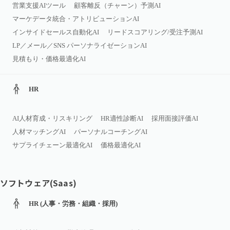
営業支援AIツール
顧客離反（チャーン）予測AI
マーケデータ統合・アトリビューションAI
インサイドセールス自動化AI
リードスコアリング/受注予測AI
LP／メール／SNS パーソナライゼーションAI
見積もり・価格最適化AI
HR
AI人材育成・リスキリング
HR適性診断AI
採用面接評価AI
人材マッチングAI
パーソナルコーチングAI
サプライチェーン最適化AI
価格最適化AI
ソフトウェア(Saas)
HR (人事・労務・組織・採用)