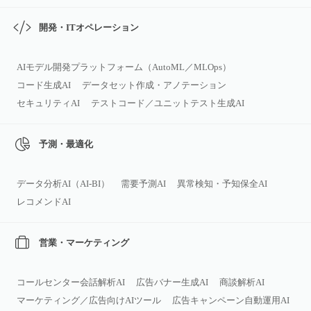
開発・ITオペレーション
AIモデル開発プラットフォーム（AutoML／MLOps）
コード生成AI
データセット作成・アノテーション
セキュリティAI
テストコード／ユニットテスト生成AI
予測・最適化
データ分析AI（AI‑BI）
需要予測AI
異常検知・予知保全AI
レコメンドAI
営業・マーケティング
コールセンター会話解析AI
広告バナー生成AI
商談解析AI
マーケティング／広告向けAIツール
広告キャンペーン自動運用AI