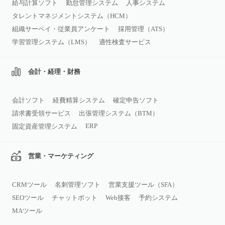
給与計算ソフト
勤怠管理システム
人事システム
タレントマネジメントシステム（HCM）
組織サーベイ・従業員アンケート
採用管理（ATS）
学習管理システム（LMS）
適性検査サービス
会計・経理・財務
会計ソフト
経費精算システム
確定申告ソフト
請求書受領サービス
出張管理システム（BTM）
ERP
固定資産管理システム
営業・マーケティング
CRMツール
名刺管理ソフト
営業支援ツール（SFA）
SEOツール
チャットボット
Web接客
予約システム
MAツール