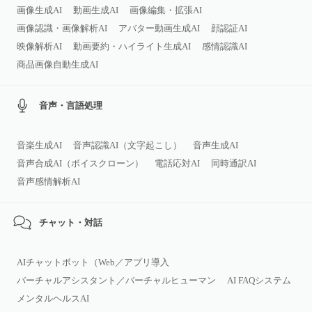
画像生成AI
動画生成AI
画像編集・拡張AI
画像認識・画像解析AI
アバター動画生成AI
顔認証AI
映像解析AI
動画要約・ハイライト生成AI
感情認識AI
商品画像自動生成AI
音声・言語処理
音楽生成AI
音声認識AI（文字起こし）
音声生成AI
音声合成AI（ボイスクローン）
電話応対AI
同時通訳AI
音声感情解析AI
チャット・対話
AIチャットボット（Web／アプリ導入
バーチャルアシスタント／バーチャルヒューマン
AI FAQシステム
メンタルヘルスAI