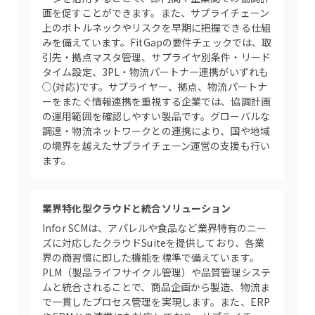
画を促すことができます。また、サプライチェーン
上のボトルネックやリスクを早期に把握できる仕組
みを備えています。FitGapの要件チェックでは、取
引先・拠点マスタ管理、サプライヤ別条件・リード
タイム設定、3PL・物流パートナー連携がいずれも
○(対応)です。サプライヤー、拠点、物流パートナ
ーをまたぐ情報連携を重視する企業では、協調計画
の運用範囲を確認しやすい製品です。グローバルな
調達・物流ネットワークとの連携により、国や地域
の境界を越えたサプライチェーン運営の支援も行い
ます。
業界特化型クラウドと統合ソリューション
Infor SCMは、アパレルや食品など業界特有のニー
ズに対応したクラウドSuiteを提供しており、各業
界の商習慣に即した機能を標準で備えています。
PLM（製品ライフサイクル管理）や品質管理システ
ムと統合されることで、商品企画から製造、物流ま
で一貫したプロセス管理を実現します。また、ERP