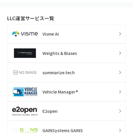
LLC
運営サービス一覧
Visme AI
Weights & Biases
summarize.tech
Vehicle Manager®
E2open
GAINSystems GAINS