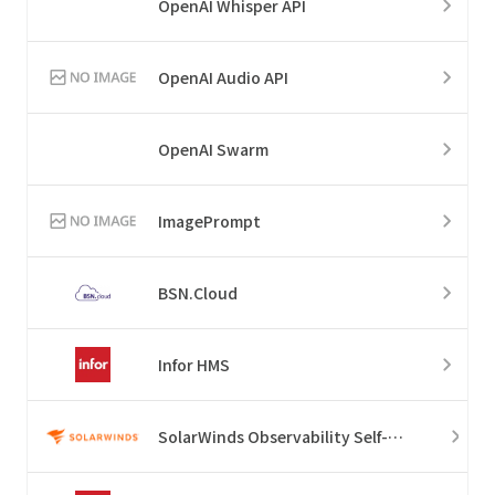
OpenAI Whisper API
OpenAI Audio API
OpenAI Swarm
ImagePrompt
BSN.Cloud
Infor HMS
SolarWinds Observability Self-Hosted