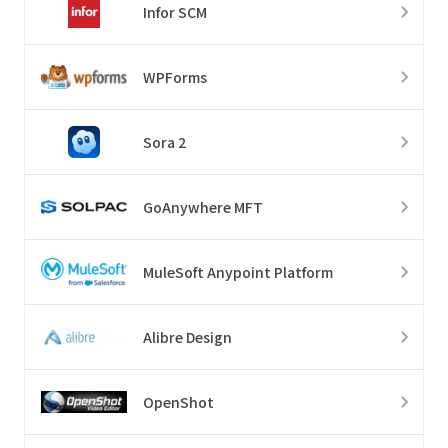
Infor SCM
WPForms
Sora 2
GoAnywhere MFT
MuleSoft Anypoint Platform
Alibre Design
OpenShot