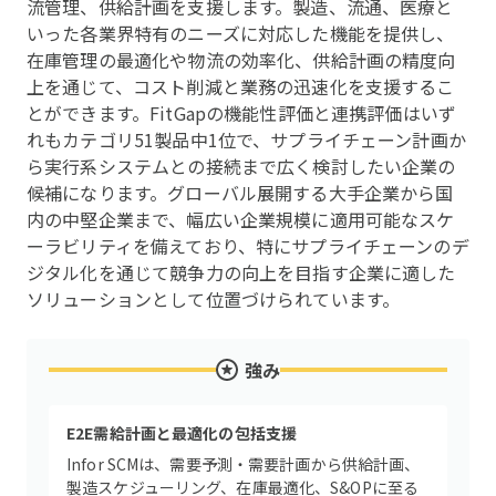
流管理、供給計画を支援します。製造、流通、医療と
いった各業界特有のニーズに対応した機能を提供し、
在庫管理の最適化や物流の効率化、供給計画の精度向
上を通じて、コスト削減と業務の迅速化を支援するこ
とができます。FitGapの機能性評価と連携評価はいず
れもカテゴリ51製品中1位で、サプライチェーン計画か
ら実行系システムとの接続まで広く検討したい企業の
候補になります。グローバル展開する大手企業から国
内の中堅企業まで、幅広い企業規模に適用可能なスケ
ーラビリティを備えており、特にサプライチェーンのデ
ジタル化を通じて競争力の向上を目指す企業に適した
ソリューションとして位置づけられています。
強み
E2E需給計画と最適化の包括支援
Infor SCMは、需要予測・需要計画から供給計画、
製造スケジューリング、在庫最適化、S&OPに至る