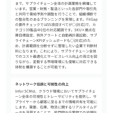
まで、サプライチェーン全体の計画業務を網羅して
います。営業・財務・製造といった各部門や取引先
と共同で需給予測や調整を行うことで、組織横断で
の整合性のあるプランニングを実現します。FitGap
の要件チェックでは55項目すべてが○(対応)で、カ
テゴリ39製品中1位の対応範囲です。SKU×拠点在
庫目標設定、例外アラートと自動再計画起動、サプ
ライチェーンKPIダッシュボードも○(対応)のた
め、計画範囲を分断せずに管理したい企業で判断材
料になります。これにより、サプライチェーン全体
でのコスト最適化とサービスレベル向上の両立を図
りながら、変動する市場環境にも俊敏に対応できる
体制を構築することが可能です。
ネットワーク協調と可視性の向上
Infor SCMは、クラウド環境においてサプライチェ
ーン全体の可視性とトレーサビリティを提供し、サ
プライヤーから顧客に至るまでの情報共有を可能に
します。需要、在庫、物流に関するリアルタイムデ
ータを活用することで、部門間や企業間での協調計