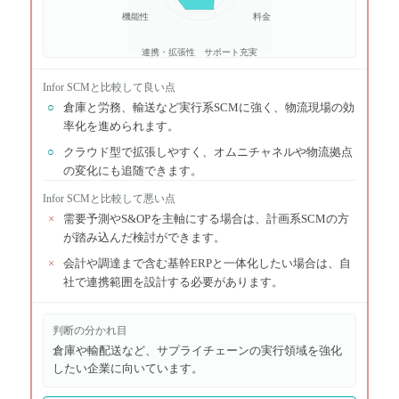
機能性
料金
連携・拡張性
サポート充実
Infor SCM
と比較して良い点
○
倉庫と労務、輸送など実行系SCMに強く、物流現場の効
率化を進められます。
○
クラウド型で拡張しやすく、オムニチャネルや物流拠点
の変化にも追随できます。
Infor SCM
と比較して悪い点
×
需要予測やS&OPを主軸にする場合は、計画系SCMの方
が踏み込んだ検討ができます。
×
会計や調達まで含む基幹ERPと一体化したい場合は、自
社で連携範囲を設計する必要があります。
判断の分かれ目
倉庫や輸配送など、サプライチェーンの実行領域を強化
したい企業に向いています。