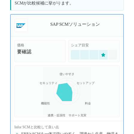
SCMが比較候補に挙がります。
SAP SCMソリューション
価格
シェア目安
要確認
使いやすさ
セキュリティ
セットアップ
機能性
料金
連携・拡張性
サポート充実
Infor SCM
と比較して良い点
○
ERPとSCMを一体で扱いやすく、調達から生産、物流ま