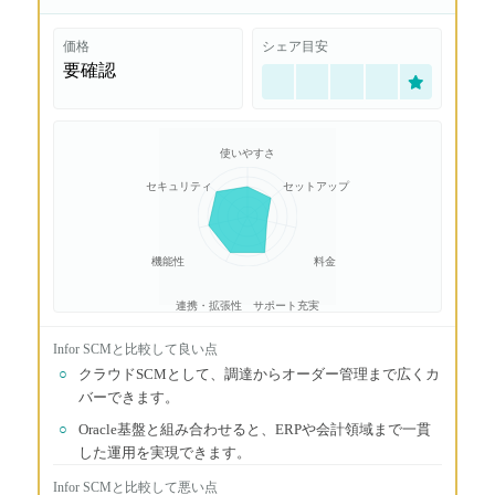
価格
シェア目安
要確認
使いやすさ
セキュリティ
セットアップ
機能性
料金
連携・拡張性
サポート充実
Infor SCM
と比較して良い点
○
クラウドSCMとして、調達からオーダー管理まで広くカ
バーできます。
○
Oracle基盤と組み合わせると、ERPや会計領域まで一貫
した運用を実現できます。
Infor SCM
と比較して悪い点