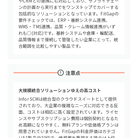
やCRMとの連携にも対応しており、サプライチェー
ンの計画から実行までをワンストップでカバーする
包括的なソリューションとなっています。FitGapの
要件チェックでは、ERP・基幹システム連携、
WMS・TMS連携、品質・クレーム情報連携がいず
れも○(対応)です。基幹システムや倉庫・輸配送、
品質情報まで接続して管理したい企業にとって、統
合範囲を比較しやすい製品です。
注意点
大規模統合ソリューションゆえの高コスト
Infor SCMは統合型のクラウドスイートとして提供
されており、大企業の複雑なニーズに対応できる反
面、コストは相応に高く設定されています。ライセ
ンスやサブスクリプション費用は個別契約となるた
め高額になりやすく、無料プランや低価格プランは
用意されていません。FitGapの料金評価はカテゴ
リ51製品中33位で、価格面を重視する場合は上位