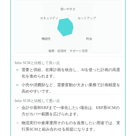
使いやすさ
セキュリティ
セットアップ
機能性
料金
連携・拡張性
サポート充実
Infor SCM
と比較して良い点
○
需要と供給、在庫計画を統合し、AIを使った計画の高度
化を進められます。
○
小売や消費財など、需要変動が大きい業務で計画精度を
高めやすいです。
Infor SCM
と比較して悪い点
×
会計や基幹ERPまで一体化したい場合は、ERP系SCMの
方がカバー範囲を広げられます。
×
物流実行や倉庫運用そのものを改善したい用途では、実
行系SCMと組み合わせる前提になります。