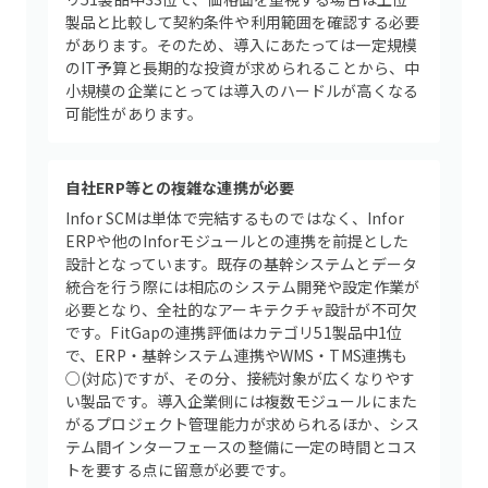
製品と比較して契約条件や利用範囲を確認する必要
があります。そのため、導入にあたっては一定規模
のIT予算と長期的な投資が求められることから、中
小規模の企業にとっては導入のハードルが高くなる
可能性があります。
自社ERP等との複雑な連携が必要
Infor SCMは単体で完結するものではなく、Infor
ERPや他のInforモジュールとの連携を前提とした
設計となっています。既存の基幹システムとデータ
統合を行う際には相応のシステム開発や設定作業が
必要となり、全社的なアーキテクチャ設計が不可欠
です。FitGapの連携評価はカテゴリ51製品中1位
で、ERP・基幹システム連携やWMS・TMS連携も
○(対応)ですが、その分、接続対象が広くなりやす
い製品です。導入企業側には複数モジュールにまた
がるプロジェクト管理能力が求められるほか、シス
テム間インターフェースの整備に一定の時間とコス
トを要する点に留意が必要です。