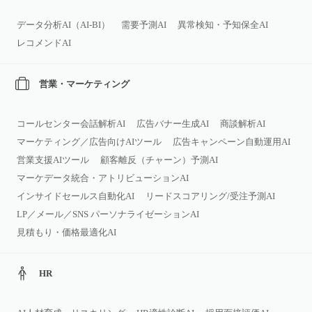
データ分析AI（AI‑BI）
需要予測AI
異常検知・予知保全AI
レコメンドAI
営業・マーケティング
コールセンター会話解析AI
広告バナー生成AI
商談解析AI
マーケティング／広告向けAIツール
広告キャンペーン自動運用AI
営業支援AIツール
顧客離反（チャーン）予測AI
マーケデータ統合・アトリビューションAI
インサイドセールス自動化AI
リードスコアリング/受注予測AI
LP／メール／SNS パーソナライゼーションAI
見積もり・価格最適化AI
HR