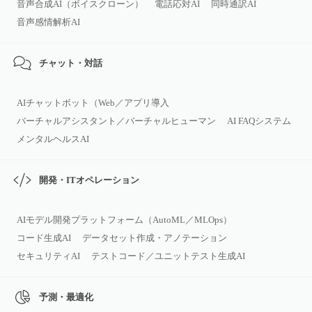
音声合成AI（ボイスクローン）
電話応対AI
同時通訳AI
音声感情解析AI
チャット・対話
AIチャットボット（Web／アプリ導入
バーチャルアシスタント／バーチャルヒューマン
AI FAQシステム
メンタルヘルスAI
開発・ITオペレーション
AIモデル開発プラットフォーム（AutoML／MLOps）
コード生成AI
データセット作成・アノテーション
セキュリティAI
テストコード／ユニットテスト生成AI
予測・最適化