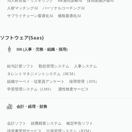
AI人材育成・リスキリング
HR適性診断AI
採用面接評価AI
人材マッチングAI
パーソナルコーチングAI
サプライチェーン最適化AI
価格最適化AI
ソフトウェア(Saas)
HR (人事・労務・組織・採用)
給与計算ソフト
勤怠管理システム
人事システム
タレントマネジメントシステム（HCM）
組織サーベイ・従業員アンケート
採用管理（ATS）
学習管理システム（LMS）
適性検査サービス
会計・経理・財務
会計ソフト
経費精算システム
確定申告ソフト
請求書受領サービス
出張管理システム（BTM）