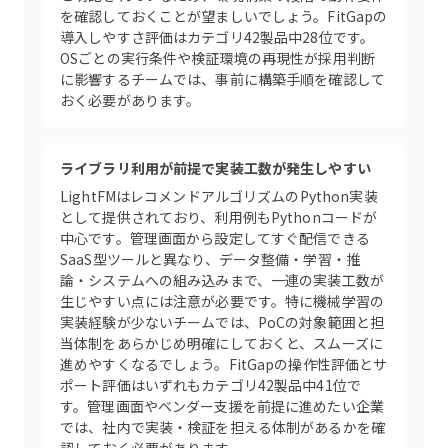
を確認しておくことが望ましいでしょう。FitGapの
導入しやすさ評価はカテゴリ42製品中28位です。
OSごとの実行条件や検証環境の再現性が採用判断
に影響するチームでは、事前に構築手順を確認して
おく必要があります。
ライブラリ利用が前提で実装工数が発生しやすい
LightFMはレコメンドアルゴリズムのPython実装
として提供されており、利用例もPythonコードが
中心です。管理画面から設定してすぐ配信できる
SaaS型ツールと異なり、データ整備・学習・推
論・システムへの組み込みまで、一連の実装工数が
生じやすい点には注意が必要です。特に機械学習の
実装経験が少ないチームでは、PoCの対象範囲と担
当体制をあらかじめ明確にしておくと、スムーズに
進めやすくなるでしょう。FitGapの操作性評価とサ
ポート評価はいずれもカテゴリ42製品中41位で
す。管理画面やベンダー支援を前提に進めたい企業
では、社内で実装・検証を担える体制があるかを確