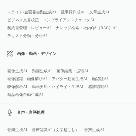
スライド/企画書自動生成AI
議事録作成AI
文章生成AI
ビジネス文書校正・コンプライアンスチェックAI
契約書管理・レビューAI
ナレッジ検索・社内QA（RAG）AI
テキスト分類・分析AI
画像・動画・デザイン
画像生成AI
動画生成AI
画像編集・拡張AI
画像認識・画像解析AI
アバター動画生成AI
顔認証AI
映像解析AI
動画要約・ハイライト生成AI
感情認識AI
商品画像自動生成AI
音声・言語処理
音楽生成AI
音声認識AI（文字起こし）
音声生成AI