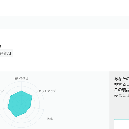
w
評価AI
あなた
使いやすさ
視する
この製
ティ
セットアップ
みまし
料金