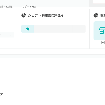
連携・拡張性
サポート充実
シェア
事
~
採用面接評価AI
金
-
中
ア