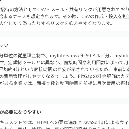
、候補者招待の方法としてCSV・メール・共有リンクが用意されてお
ら始まるケースも想定されます。その際、CSVの作成・投入を
人化したり滞ったりするリスクを抑えやすくなります。
すい
単位の従量課金制で、myInterviewが0.50ドル／分、myInterview
す。定額制ツールとは異なり、面接時間や利用回数によって月
平均約4分という面接時間の目安が示されているため、事前に
費用管理がしやすくなるでしょう。FitGapの料金評価はカテ
がある企業では、面接本数と動画時間を前提に月次費用の振
が必要になりやすい
ュメントでは、HTMLへの要素追加とJavaScriptによる