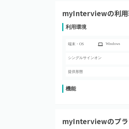
myInterview
の利用
利用環境
Windows
端末・OS
シングルサインオン
提供形態
機能
myInterview
のプラ