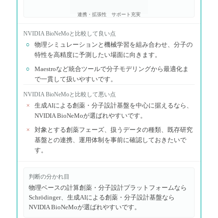
連携・拡張性
サポート充実
NVIDIA BioNeMo
と比較して良い点
○
物理シミュレーションと機械学習を組み合わせ、分子の
特性を高精度に予測したい場面に向きます。
○
Maestroなど統合ツールで分子モデリングから最適化ま
で一貫して扱いやすいです。
NVIDIA BioNeMo
と比較して悪い点
×
生成AIによる創薬・分子設計基盤を中心に据えるなら、
NVIDIA BioNeMoが選ばれやすいです。
×
対象とする創薬フェーズ、扱うデータの種類、既存研究
基盤との連携、運用体制を事前に確認しておきたいで
す。
判断の分かれ目
物理ベースの計算創薬・分子設計プラットフォームなら
Schrödinger、生成AIによる創薬・分子設計基盤なら
NVIDIA BioNeMoが選ばれやすいです。