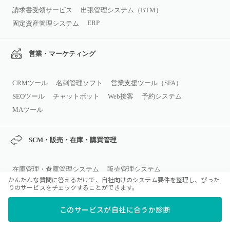
請求書受領サービス
出張管理システム（BTM）
ERP
固定資産管理システム
営業・マーケティング
CRMツール
名刺管理ソフト
営業支援ツール（SFA）
SEOツール
チャットボット
Web接客
予約システム
MAツール
SCM・販売・在庫・購買管理
在庫管理・倉庫管理システム
販売管理システム
かんたんな質問に答えるだけで、自社向けのシステム要件を整理し、ぴった
POS
購買管理システム
生産管理システム
与信管理システム
りのサービスをチェックすることができます。
このサービスが自社に合うか診断
コミュニケーション・コラボレーシ
ョン