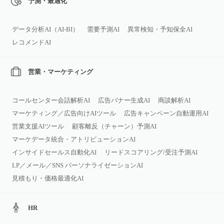
予測・最適化
データ分析AI（AI‑BI）
需要予測AI
異常検知・予知保全AI
レコメンドAI
営業・マーケティング
コールセンター会話解析AI
広告バナー生成AI
商談解析AI
マーケティング／広告向けAIツール
広告キャンペーン自動運用AI
営業支援AIツール
顧客離反（チャーン）予測AI
マーケデータ統合・アトリビューションAI
インサイドセールス自動化AI
リードスコアリング/受注予測AI
LP／メール／SNS パーソナライゼーションAI
見積もり・価格最適化AI
HR