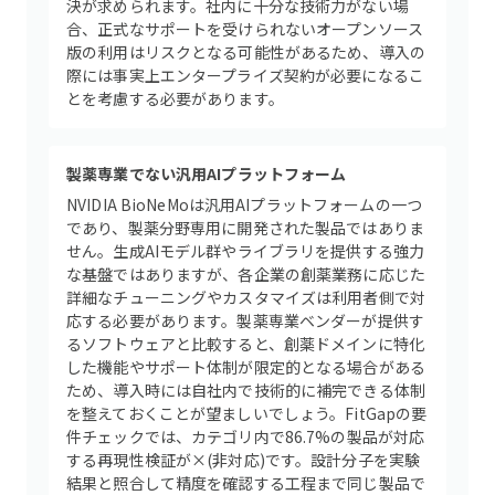
決が求められます。社内に十分な技術力がない場
合、正式なサポートを受けられないオープンソース
版の利用はリスクとなる可能性があるため、導入の
際には事実上エンタープライズ契約が必要になるこ
とを考慮する必要があります。
製薬専業でない汎用AIプラットフォーム
NVIDIA BioNeMoは汎用AIプラットフォームの一つ
であり、製薬分野専用に開発された製品ではありま
せん。生成AIモデル群やライブラリを提供する強力
な基盤ではありますが、各企業の創薬業務に応じた
詳細なチューニングやカスタマイズは利用者側で対
応する必要があります。製薬専業ベンダーが提供す
るソフトウェアと比較すると、創薬ドメインに特化
した機能やサポート体制が限定的となる場合がある
ため、導入時には自社内で技術的に補完できる体制
を整えておくことが望ましいでしょう。FitGapの要
件チェックでは、カテゴリ内で86.7%の製品が対応
する再現性検証が×(非対応)です。設計分子を実験
結果と照合して精度を確認する工程まで同じ製品で