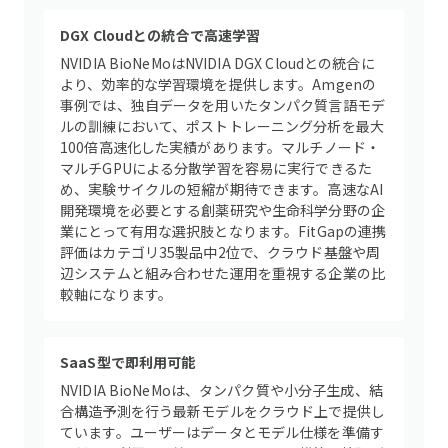
DGX Cloudとの統合で高速学習
NVIDIA BioNeMoはNVIDIA DGX Cloudとの統合に
より、効率的な学習環境を提供します。Amgenの
事例では、独自データを用いたタンパク質言語モデ
ルの訓練において、ポストトレーニング分析を最大
100倍高速化した実績があります。マルチノード・
マルチGPUによる分散学習を容易に実行できるた
め、実験サイクルの短縮が期待できます。高速なAI
開発環境を必要とする創薬研究や生命科学分野の企
業にとって有用な選択肢となります。FitGapの連携
評価はカテゴリ35製品中2位で、クラウド基盤や周
辺システムと組み合わせた運用を重視する企業の比
較軸になります。
SaaS型で即利用可能
NVIDIA BioNeMoは、タンパク質や小分子生成、結
合構造予測を行う最新モデルをクラウド上で提供し
ています。ユーザーはデータとモデル仕様を準備す