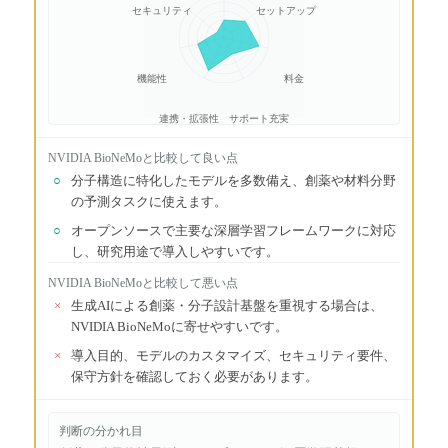
セキュリティ
セットアップ
機能性
料金
連携・拡張性
サポート充実
NVIDIA BioNeMo
と比較して良い点
○
分子構造に特化したモデルを多数備え、創薬や材料分野
の予測タスクに使えます。
○
オープンソースで主要な深層学習フレームワークに対応
し、研究用途で導入しやすいです。
NVIDIA BioNeMo
と比較して悪い点
×
生成AIによる創薬・分子設計基盤を重視する場合は、
NVIDIA BioNeMoに寄せやすいです。
×
導入目的、モデルのカスタマイズ、セキュリティ要件、
保守方針を確認しておく必要があります。
判断の分かれ目