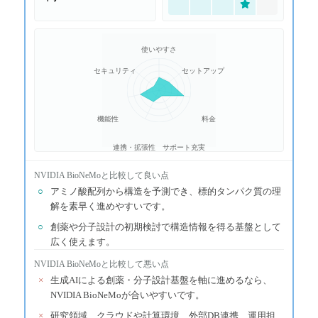
使いやすさ
セキュリティ
セットアップ
機能性
料金
連携・拡張性
サポート充実
NVIDIA BioNeMo
と比較して良い点
○
アミノ酸配列から構造を予測でき、標的タンパク質の理
解を素早く進めやすいです。
○
創薬や分子設計の初期検討で構造情報を得る基盤として
広く使えます。
NVIDIA BioNeMo
と比較して悪い点
×
生成AIによる創薬・分子設計基盤を軸に進めるなら、
NVIDIA BioNeMoが合いやすいです。
×
研究領域、クラウドや計算環境、外部DB連携、運用担