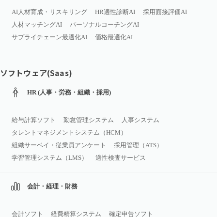
AI人材育成・リスキリング
HR適性診断AI
採用面接評価AI
人材マッチングAI
パーソナルコーチングAI
サプライチェーン最適化AI
価格最適化AI
ソフトウェア(Saas)
HR (人事・労務・組織・採用)
給与計算ソフト
勤怠管理システム
人事システム
タレントマネジメントシステム（HCM）
組織サーベイ・従業員アンケート
採用管理（ATS）
学習管理システム（LMS）
適性検査サービス
会計・経理・財務
会計ソフト
経費精算システム
確定申告ソフト