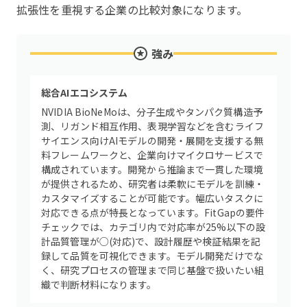
拡張性を重視する企業の比較対象になります。
強み
総合AIエコシステム
NVIDIA BioNeMoは、分子生成やタンパク質構造予
測、リガンド相互作用、表現学習などを含むライフ
サイエンス向けAIモデルの開発・展開を支援する無
料フレームワークと、企業向けマイクロサービスで
構成されています。開発から推論まで一貫した環境
が提供されるため、研究者は柔軟にモデルを訓練・
カスタマイズすることが可能です。幅広いタスクに
対応できる点が特長となっています。FitGapの要件
チェックでは、カテゴリ内で対応率が25%以下の設
計品質管理が○(対応)で、設計履歴や検証結果を記
録して品質を可視化できます。モデル開発だけでな
く、研究プロセスの管理まで同じ基盤で扱いたい組
織で判断材料になります。