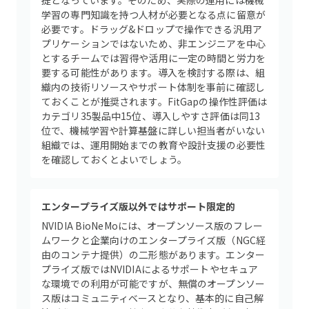
提となっています。そのため、実際の運用には機械
学習の専門知識を持つ人材が必要となる点に留意が
必要です。ドラッグ&ドロップで操作できる汎用ア
プリケーションではないため、非エンジニアを中心
とするチームでは習得や活用に一定の時間と労力を
要する可能性があります。導入を検討する際は、組
織内の技術リソースやサポート体制を事前に確認し
ておくことが推奨されます。FitGapの操作性評価は
カテゴリ35製品中15位、導入しやすさ評価は同13
位で、機械学習や計算基盤に詳しい担当者がいない
組織では、運用開始までの教育や設計支援の必要性
を確認しておくとよいでしょう。
エンタープライズ版以外ではサポート限定的
NVIDIA BioNeMoには、オープンソース版のフレー
ムワークと企業向けのエンタープライズ版（NGC経
由のコンテナ提供）の二形態があります。エンター
プライズ版ではNVIDIAによるサポートやセキュア
な環境での利用が可能ですが、無償のオープンソー
ス版はコミュニティベースとなり、基本的に自己解