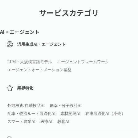
サービスカテゴリ
AI・エージェント
汎用生成AI・エージェント
LLM・大規模言語モデル
エージェントフレームワーク
エージェントオートメーション基盤
業界特化
外観検査/自動検品AI
創薬・分子設計AI
配車・物流ルート最適化AI
素材開発AI
在庫最適化AI（小売）
スマート農業AI
医療AI
教育AI