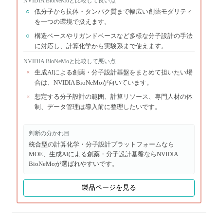
NVIDIA BioNeMo
と比較して良い点
○
低分子から抗体・タンパク質まで幅広い創薬モダリティ
を一つの環境で扱えます。
○
構造ベースやリガンドベースなど多様な分子設計の手法
に対応し、計算化学から実験系まで使えます。
NVIDIA BioNeMo
と比較して悪い点
×
生成AIによる創薬・分子設計基盤をまとめて担いたい場
合は、NVIDIA BioNeMoが向いています。
×
想定する分子設計の範囲、計算リソース、専門人材の体
制、データ管理は導入前に整理したいです。
判断の分かれ目
統合型の計算化学・分子設計プラットフォームなら
MOE、生成AIによる創薬・分子設計基盤ならNVIDIA
BioNeMoが選ばれやすいです。
製品ページを見る