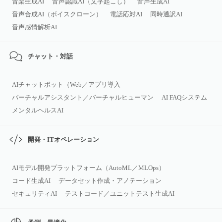
音楽生成AI
音声認識AI（文字起こし）
音声生成AI
音声合成AI（ボイスクローン）
電話応対AI
同時通訳AI
音声感情解析AI
チャット・対話
AIチャットボット（Web／アプリ導入
バーチャルアシスタント／バーチャルヒューマン
AI FAQシステム
メンタルヘルスAI
開発・ITオペレーション
AIモデル開発プラットフォーム（AutoML／MLOps）
コード生成AI
データセット作成・アノテーション
セキュリティAI
テストコード／ユニットテスト生成AI