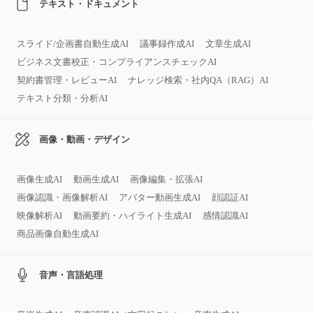
テキスト・ドキュメント
スライド/企画書自動生成AI
議事録作成AI
文章生成AI
ビジネス文書校正・コンプライアンスチェックAI
契約書管理・レビューAI
ナレッジ検索・社内QA（RAG）AI
テキスト分類・分析AI
画像・動画・デザイン
画像生成AI
動画生成AI
画像編集・拡張AI
画像認識・画像解析AI
アバター動画生成AI
顔認証AI
映像解析AI
動画要約・ハイライト生成AI
感情認識AI
商品画像自動生成AI
音声・言語処理