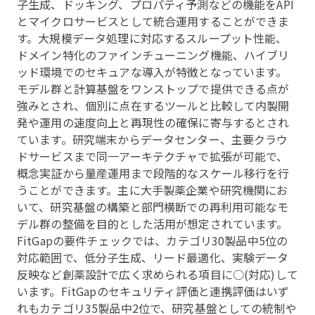
子生成、ドッキング、プロパティ予測などの機能をAPI
とマイクロサービスとして統合運用することができま
す。大規模データ処理に対応するスループット性能、
ドメイン特化のファインチューニング機能、ハイブリ
ッド環境でのセキュアな導入が特徴となっています。
モデル群と計算基盤をワンストップで提供できる点が
強みとされ、個別に点在するツールと比較して内製開
発や運用の速度向上と再現性の確保に寄与するとされ
ています。研究端末からデータセンター、主要クラウ
ドサービスまで同一アーキテクチャで拡張が可能で、
概念実証から量産運用まで段階的なスケール移行を行
うことができます。主に大手製薬企業や研究機関にお
いて、研究基盤の構築と部門横断での再利用可能なモ
デル群の整備を目的とした活用が想定されています。
FitGapの要件チェックでは、カテゴリ30製品中5位の
対応範囲で、低分子生成、リード最適化、実験データ
反映など創薬設計で広く求められる項目に○(対応)して
います。FitGapのセキュリティ評価と連携評価はいず
れもカテゴリ35製品中2位で、研究基盤としての統制や