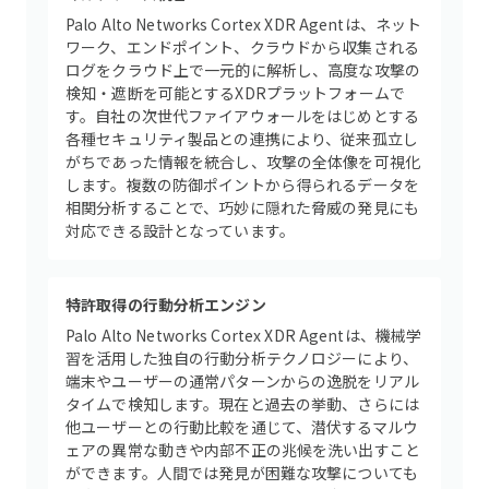
Palo Alto Networks Cortex XDR Agentは、ネット
ワーク、エンドポイント、クラウドから収集される
ログをクラウド上で一元的に解析し、高度な攻撃の
検知・遮断を可能とするXDRプラットフォームで
す。自社の次世代ファイアウォールをはじめとする
各種セキュリティ製品との連携により、従来孤立し
がちであった情報を統合し、攻撃の全体像を可視化
します。複数の防御ポイントから得られるデータを
相関分析することで、巧妙に隠れた脅威の発見にも
対応できる設計となっています。
特許取得の行動分析エンジン
Palo Alto Networks Cortex XDR Agentは、機械学
習を活用した独自の行動分析テクノロジーにより、
端末やユーザーの通常パターンからの逸脱をリアル
タイムで検知します。現在と過去の挙動、さらには
他ユーザーとの行動比較を通じて、潜伏するマルウ
ェアの異常な動きや内部不正の兆候を洗い出すこと
ができます。人間では発見が困難な攻撃についても