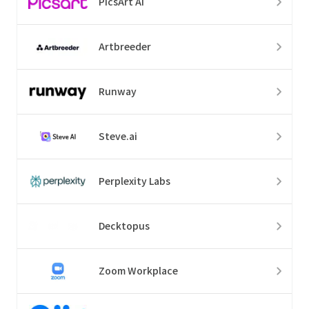
PicsArt AI
Artbreeder
Runway
Steve.ai
Perplexity Labs
Decktopus
Zoom Workplace