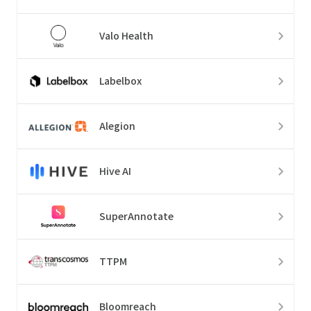
Valo Health
Labelbox
Alegion
Hive AI
SuperAnnotate
TTPM
Bloomreach