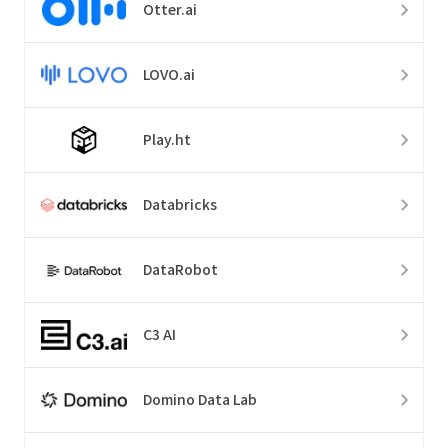
Otter.ai
LOVO.ai
Play.ht
Databricks
DataRobot
C3 AI
Domino Data Lab