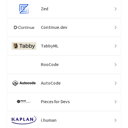
Zed
Continue.dev
TabbyML
RooCode
AutoCode
Pieces for Devs
i.human