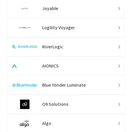
Joyable
Logility Voyager
RiverLogic
AIONICS
Blue Yonder Luminate
O9 Solutions
Algo