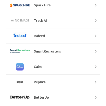
Spark Hire
Track AI
Indeed
SmartRecruiters
Calm
Replika
BetterUp