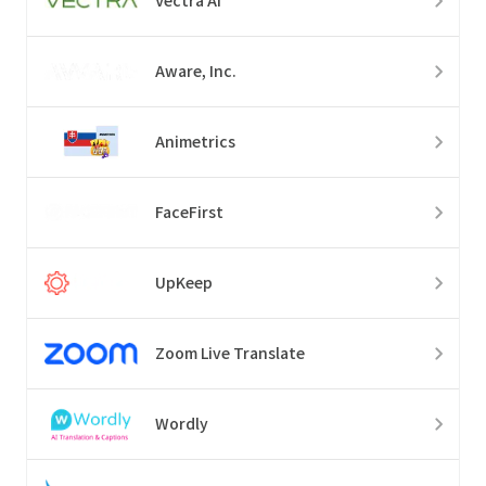
Vectra AI
Aware, Inc.
Animetrics
FaceFirst
UpKeep
Zoom Live Translate
Wordly