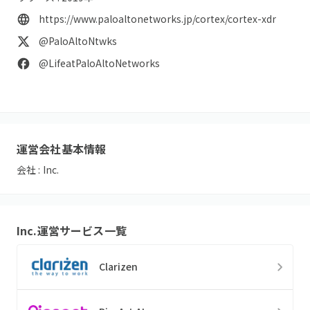
https://www.paloaltonetworks.jp/cortex/cortex-xdr
@PaloAltoNtwks
@LifeatPaloAltoNetworks
運営会社基本情報
会社 :
Inc.
Inc.
運営サービス一覧
Clarizen