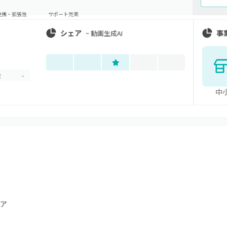
連携・拡張性
サポート充実
シェア
事
~
動画生成AI
金
-
中
は
ア