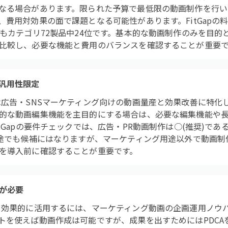
なる場合があります。限られた予算で最低限の動画制作を行い
費用対効果の面で課題となる可能性があります。FitGapの
アもカテゴリ72製品中24位です。基本的な動画制作のみを目的
比較し、必要な機能と費用のバランスを確認することが重要
汎用性限定
は広告・SNSマーケティング向けの動画量産と効果改善に特化
的な動画編集機能を主目的にする場合は、必要な編集機能や
tGapの要件チェックでは、広告・PR動画制作は○(推奨)で
用途でも候補にはなりますが、マーケティング用途以外で動画
を導入前に確認することが重要です。
が必要
を効果的に活用するには、マーケティング動画の企画運用ノウ
トを使えば動画作成は可能ですが、成果を出すためにはPDCA