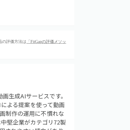
品の評価方法は
「FitGapの評価メソッ
動画生成AIサービスです。
Iによる提案を使って動画
、動画制作の運用に不慣れな
中堅企業がカテゴリ72製