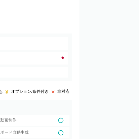
-
オプション/条件付き
非対応
応
育動画制作
ーボード自動生成