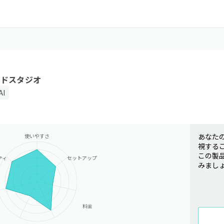
ウドスタジオ
I
あなた
使いやすさ
視する
この製
ティ
セットアップ
みまし
料金