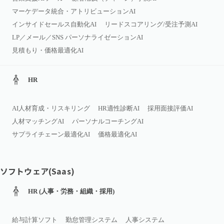
マーケデータ統合・アトリビューションAI
インサイドセールス自動化AI
リードスコアリング/受注予測AI
LP／メール／SNS パーソナライゼーションAI
見積もり・価格最適化AI
HR
AI人材育成・リスキリング
HR適性診断AI
採用面接評価AI
人材マッチングAI
パーソナルコーチングAI
サプライチェーン最適化AI
価格最適化AI
ソフトウェア(Saas)
HR (人事・労務・組織・採用)
給与計算ソフト
勤怠管理システム
人事システム