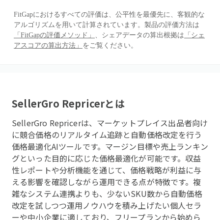
FitGapにおけるすべての評価は、公平性を最優先に、客観的な
アルゴリズムを用いて計算されています。製品の評価方法は
「FitGapの評価メソッド」
、シェアデータの算出根拠は
「シェ
アスコアの算出方法」
をご覧ください。
SellerGro Repricer
とは
SellerGro Repricerは、マーケットプレイス出品者向け
に競合価格のリアルタイム追跡と自動価格改定を行う
価格最適化AIツールです。マージン目標や売上ランキン
グといった目的に応じた価格最適化が可能です。収益
性レポートや分析機能を通じて、価格戦略が利益に与
える影響を確認しながら運用できる点が特徴です。複
雑なシステム連携よりも、少ないSKU数から自動価格
改定を試しつつ運用ノウハウを積み上げたい個人セラ
ーや中小企業に適しており、フリープランから始めら