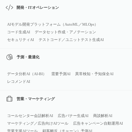
開発・ITオペレーション
AIモデル開発プラットフォーム（AutoML／MLOps）
コード生成AI
データセット作成・アノテーション
セキュリティAI
テストコード／ユニットテスト生成AI
予測・最適化
データ分析AI（AI‑BI）
需要予測AI
異常検知・予知保全AI
レコメンドAI
営業・マーケティング
コールセンター会話解析AI
広告バナー生成AI
商談解析AI
マーケティング／広告向けAIツール
広告キャンペーン自動運用AI
営業支援AIツール
顧客離反（チャーン）予測AI