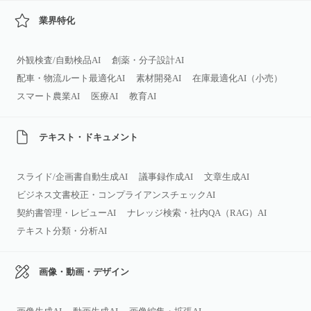
業界特化
外観検査/自動検品AI
創薬・分子設計AI
配車・物流ルート最適化AI
素材開発AI
在庫最適化AI（小売）
スマート農業AI
医療AI
教育AI
テキスト・ドキュメント
スライド/企画書自動生成AI
議事録作成AI
文章生成AI
ビジネス文書校正・コンプライアンスチェックAI
契約書管理・レビューAI
ナレッジ検索・社内QA（RAG）AI
テキスト分類・分析AI
画像・動画・デザイン