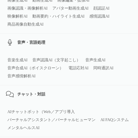
画像生成AI
動画生成AI
画像編集・拡張AI
画像認識・画像解析AI
アバター動画生成AI
顔認証AI
映像解析AI
動画要約・ハイライト生成AI
感情認識AI
商品画像自動生成AI
音声・言語処理
音楽生成AI
音声認識AI（文字起こし）
音声生成AI
音声合成AI（ボイスクローン）
電話応対AI
同時通訳AI
音声感情解析AI
チャット・対話
AIチャットボット（Web／アプリ導入
バーチャルアシスタント／バーチャルヒューマン
AI FAQシステム
メンタルヘルスAI