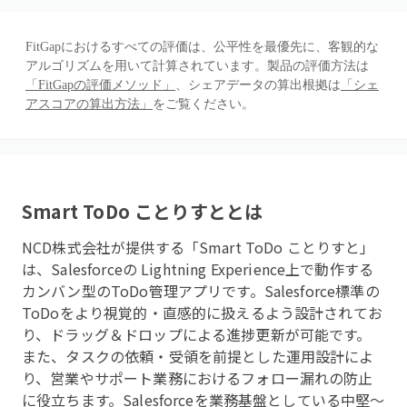
FitGapにおけるすべての評価は、公平性を最優先に、客観的な
アルゴリズムを用いて計算されています。製品の評価方法は
「FitGapの評価メソッド」
、シェアデータの算出根拠は
「シェ
アスコアの算出方法」
をご覧ください。
Smart ToDo ことりすと
とは
NCD株式会社が提供する「Smart ToDo ことりすと」
は、Salesforceの Lightning Experience上で動作する
カンバン型のToDo管理アプリです。Salesforce標準の
ToDoをより視覚的・直感的に扱えるよう設計されてお
り、ドラッグ＆ドロップによる進捗更新が可能です。
また、タスクの依頼・受領を前提とした運用設計によ
り、営業やサポート業務におけるフォロー漏れの防止
に役立ちます。Salesforceを業務基盤としている中堅〜