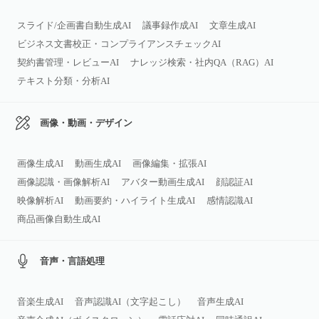
スライド/企画書自動生成AI
議事録作成AI
文章生成AI
ビジネス文書校正・コンプライアンスチェックAI
契約書管理・レビューAI
ナレッジ検索・社内QA（RAG）AI
テキスト分類・分析AI
画像・動画・デザイン
画像生成AI
動画生成AI
画像編集・拡張AI
画像認識・画像解析AI
アバター動画生成AI
顔認証AI
映像解析AI
動画要約・ハイライト生成AI
感情認識AI
商品画像自動生成AI
音声・言語処理
音楽生成AI
音声認識AI（文字起こし）
音声生成AI