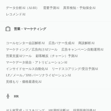
データ分析AI（AI‑BI）
需要予測AI
異常検知・予知保全AI
レコメンドAI
営業・マーケティング
コールセンター会話解析AI
広告バナー生成AI
商談解析AI
マーケティング／広告向けAIツール
広告キャンペーン自動運用AI
営業支援AIツール
顧客離反（チャーン）予測AI
マーケデータ統合・アトリビューションAI
インサイドセールス自動化AI
リードスコアリング/受注予測AI
LP／メール／SNS パーソナライゼーションAI
見積もり・価格最適化AI
HR
AI人材育成・リスキリング
HR適性診断AI
採用面接評価AI