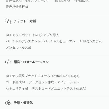
音声合成AI（ボイスクローン）
電話応対AI
同時通訳AI
音声感情解析AI
チャット・対話
AIチャットボット（Web／アプリ導入
バーチャルアシスタント／バーチャルヒューマン
AI FAQシステム
メンタルヘルスAI
開発・ITオペレーション
AIモデル開発プラットフォーム（AutoML／MLOps）
コード生成AI
データセット作成・アノテーション
セキュリティAI
テストコード／ユニットテスト生成AI
予測・最適化