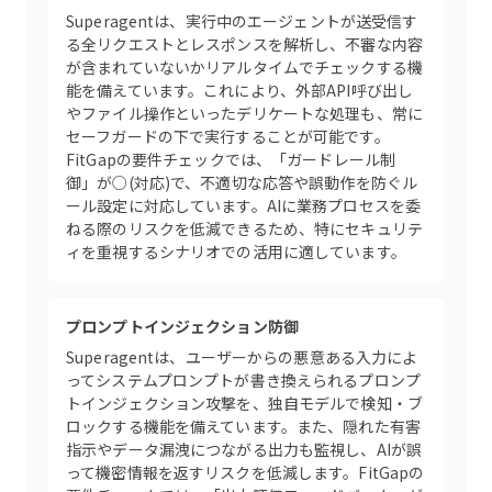
Superagentは、実行中のエージェントが送受信す
る全リクエストとレスポンスを解析し、不審な内容
が含まれていないかリアルタイムでチェックする機
能を備えています。これにより、外部API呼び出し
やファイル操作といったデリケートな処理も、常に
セーフガードの下で実行することが可能です。
FitGapの要件チェックでは、「ガードレール制
御」が○(対応)で、不適切な応答や誤動作を防ぐル
ール設定に対応しています。AIに業務プロセスを委
ねる際のリスクを低減できるため、特にセキュリテ
ィを重視するシナリオでの活用に適しています。
プロンプトインジェクション防御
Superagentは、ユーザーからの悪意ある入力によ
ってシステムプロンプトが書き換えられるプロンプ
トインジェクション攻撃を、独自モデルで検知・ブ
ロックする機能を備えています。また、隠れた有害
指示やデータ漏洩につながる出力も監視し、AIが誤
って機密情報を返すリスクを低減します。FitGapの