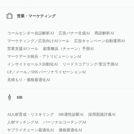
営業・マーケティング
コールセンター会話解析AI
広告バナー生成AI
商談解析AI
マーケティング／広告向けAIツール
広告キャンペーン自動運用AI
営業支援AIツール
顧客離反（チャーン）予測AI
マーケデータ統合・アトリビューションAI
インサイドセールス自動化AI
リードスコアリング/受注予測AI
LP／メール／SNS パーソナライゼーションAI
見積もり・価格最適化AI
HR
AI人材育成・リスキリング
HR適性診断AI
採用面接評価AI
人材マッチングAI
パーソナルコーチングAI
サプライチェーン最適化AI
価格最適化AI