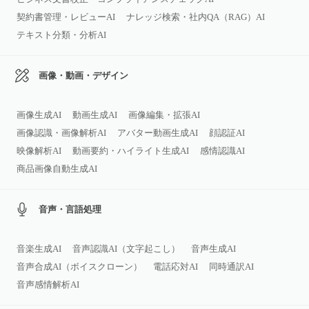
契約書管理・レビューAI
ナレッジ検索・社内QA（RAG）AI
テキスト分類・分析AI
画像・動画・デザイン
画像生成AI
動画生成AI
画像編集・拡張AI
画像認識・画像解析AI
アバター動画生成AI
顔認証AI
映像解析AI
動画要約・ハイライト生成AI
感情認識AI
商品画像自動生成AI
音声・言語処理
音楽生成AI
音声認識AI（文字起こし）
音声生成AI
音声合成AI（ボイスクローン）
電話応対AI
同時通訳AI
音声感情解析AI