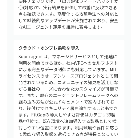
要件チェックでは、「出力評価フィードバック」が
○(対応)で、実行結果を評価して改善に反映できる
点も確認できます。高度化する攻撃手法への対応と
して継続的なアップデートが実施されており、安全
なAIエージェント運用の維持に寄与します。
クラウド・オンプレ柔軟な導入
Superagentは、マネージドサービスとして迅速に
利用を開始できるほか、社内VPCへのセルフホスト
による完全なデータ制御にも対応しています。MIT
ライセンスのオープンソースプロジェクトとして開
発されているため、コミュニティの知見を活用しな
がら自社のニーズに合わせたカスタマイズが可能で
す。また、既存のエージェントフレームワークへの
組み込み方法が公式ドキュメントで案内されてお
り、後付けでセキュリティ層を追加することもでき
ます。FitGapの導入しやすさ評価はカテゴリ39製
品中7位で、既存環境へ追加導入する製品として検
討しやすい位置にあります。利用環境や要件に応じ
て柔軟な導入形態を選択できる点が特長となってい