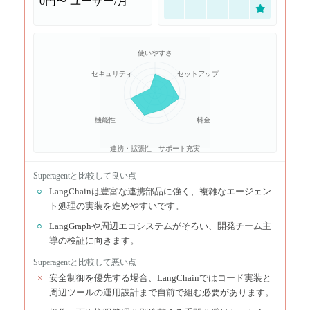
0円〜
ユーザー/月
使いやすさ
セキュリティ
セットアップ
機能性
料金
連携・拡張性
サポート充実
Superagent
と比較して良い点
○
LangChainは豊富な連携部品に強く、複雑なエージェン
ト処理の実装を進めやすいです。
○
LangGraphや周辺エコシステムがそろい、開発チーム主
導の検証に向きます。
Superagent
と比較して悪い点
×
安全制御を優先する場合、LangChainではコード実装と
周辺ツールの運用設計まで自前で組む必要があります。