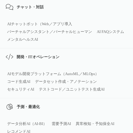
チャット・対話
AIチャットボット（Web／アプリ導入
バーチャルアシスタント／バーチャルヒューマン
AI FAQシステム
メンタルヘルスAI
開発・ITオペレーション
AIモデル開発プラットフォーム（AutoML／MLOps）
コード生成AI
データセット作成・アノテーション
セキュリティAI
テストコード／ユニットテスト生成AI
予測・最適化
データ分析AI（AI‑BI）
需要予測AI
異常検知・予知保全AI
レコメンドAI