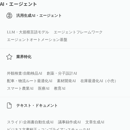
AI・エージェント
汎用生成AI・エージェント
LLM・大規模言語モデル
エージェントフレームワーク
エージェントオートメーション基盤
業界特化
外観検査/自動検品AI
創薬・分子設計AI
配車・物流ルート最適化AI
素材開発AI
在庫最適化AI（小売）
スマート農業AI
医療AI
教育AI
テキスト・ドキュメント
スライド/企画書自動生成AI
議事録作成AI
文章生成AI
ビジネス文書校正・コンプライアンスチェックAI