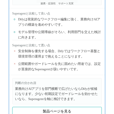
連携・拡張性
サポート充実
Superagent
と比較して良い点
○
Difyは視覚的なワークフロー編集に強く、業務向けAIア
プリの構築を進めやすいです。
○
モデル管理や公開導線がそろい、利用部門を交えた検討
に向きます。
Superagent
と比較して悪い点
×
安全制御を優先する場合、Difyではワークフロー基盤と
環境管理の運用まで抱えることになります。
×
公開範囲やガードレールを先に固めたい用途では、設定
が直接的なSuperagentが扱いやすいです。
判断の分かれ目
業務向けAIアプリを部門横断で広げたいならDifyが候補
になります。少ない初期設定でガードレールを効かせた
いなら、Superagentを軸に検討できます。
製品ページを見る