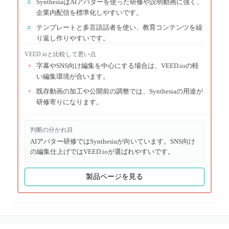
○
SynthesiaはAIアバターを使った研修や説明動画に強く、
企業内配信を標準化しやすいです。
○
テンプレートと多言語話者を使い、教育コンテンツを繰
り返し作りやすいです。
VEED.io
と比較して悪い点
×
字幕やSNS向け編集を中心にする場合は、VEED.ioの軽
い編集環境が合います。
×
既存動画の加工や公開前の調整では、Synthesiaの用途が
研修寄りになります。
判断の分かれ目
AIアバター研修ではSynthesiaが向いています。SNS向け
の編集仕上げではVEED.ioが選ばれやすいです。
製品ページを見る