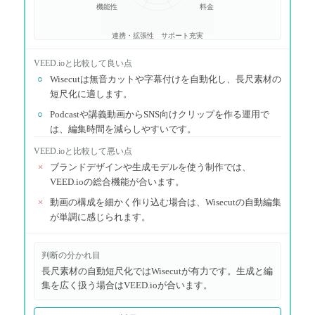
機能性
料金
連携・拡張性
サポート充実
VEED.io
と比較して良い点
○
Wisecutは無音カットや字幕付けを自動化し、長尺素材の
短尺化に適します。
○
Podcastや講義動画からSNS向けクリップを作る運用で
は、編集時間を減らしやすいです。
VEED.io
と比較して悪い点
×
ブランドデザインや生成モデルを使う制作では、
VEED.ioの総合機能が合います。
×
動画の構成を細かく作り込む場合は、Wisecutの自動編集
が単調に感じられます。
判断の分かれ目
長尺素材の自動短尺化ではWisecutが有力です。生成と編
集を広く扱う場合はVEED.ioが合います。