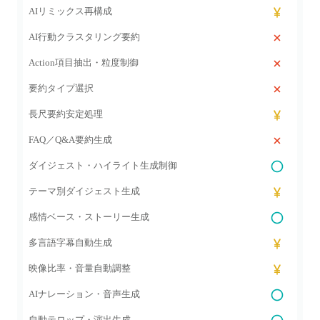
AIリミックス再構成
AI行動クラスタリング要約
Action項目抽出・粒度制御
要約タイプ選択
長尺要約安定処理
FAQ／Q&A要約生成
ダイジェスト・ハイライト生成制御
テーマ別ダイジェスト生成
感情ベース・ストーリー生成
多言語字幕自動生成
映像比率・音量自動調整
AIナレーション・音声生成
自動テロップ・演出生成