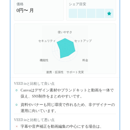
価格
シェア目安
0円〜
月
使いやすさ
セキュリティ
セットアップ
機能性
料金
連携・拡張性
サポート充実
VEED.io
と比較して良い点
○
Canvaはデザイン素材やブランドキットと動画を一体で
扱え、SNS制作をまとめやすいです。
○
資料やバナーも同じ環境で作れるため、非デザイナーの
運用に向いています。
VEED.io
と比較して悪い点
×
字幕や音声補正を動画編集の中心にする場合は、