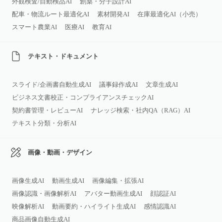
外観検査/自動検品AI
創薬・分子設計AI
配車・物流ルート最適化AI
素材開発AI
在庫最適化AI（小売）
スマート農業AI
医療AI
教育AI
テキスト・ドキュメント
スライド/企画書自動生成AI
議事録作成AI
文章生成AI
ビジネス文書校正・コンプライアンスチェックAI
契約書管理・レビューAI
ナレッジ検索・社内QA（RAG）AI
テキスト分類・分析AI
画像・動画・デザイン
画像生成AI
動画生成AI
画像編集・拡張AI
画像認識・画像解析AI
アバター動画生成AI
顔認証AI
映像解析AI
動画要約・ハイライト生成AI
感情認識AI
商品画像自動生成AI