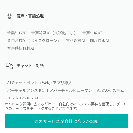
音声・言語処理
音楽生成AI
音声認識AI（文字起こし）
音声生成AI
音声合成AI（ボイスクローン）
電話応対AI
同時通訳AI
音声感情解析AI
チャット・対話
AIチャットボット（Web／アプリ導入
バーチャルアシスタント／バーチャルヒューマン
AI FAQシステム
メンタルヘルスAI
かんたんな質問に答えるだけで、自社向けのシステム要件を整理し、ぴった
りのサービスをチェックすることができます。
開発・ITオペレーション
このサービスが自社に合うか診断
AIモデル開発プラットフォーム（AutoML／MLOps）