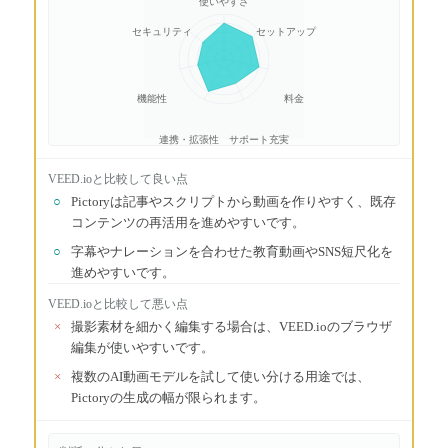
使いやすさ
セキュリティ
セットアップ
機能性
料金
連携・拡張性
サポート充実
VEED.io
と比較して良い点
○
Pictoryは記事やスクリプトから動画を作りやすく、既存
コンテンツの再活用を進めやすいです。
○
字幕やナレーションを合わせた教育動画やSNS短尺化を
進めやすいです。
VEED.io
と比較して悪い点
×
撮影素材を細かく編集する場合は、VEED.ioのブラウザ
編集が使いやすいです。
×
複数のAI動画モデルを試して使い分ける用途では、
Pictoryの生成の幅が限られます。