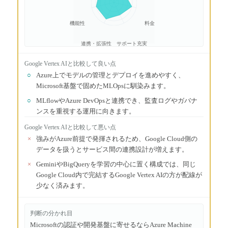
機能性
料金
連携・拡張性
サポート充実
Google Vertex AI
と比較して良い点
○
Azure上でモデルの管理とデプロイを進めやすく、
Microsoft基盤で固めたMLOpsに馴染みます。
○
MLflowやAzure DevOpsと連携でき、監査ログやガバナ
ンスを重視する運用に向きます。
Google Vertex AI
と比較して悪い点
×
強みがAzure前提で発揮されるため、Google Cloud側の
データを扱うとサービス間の連携設計が増えます。
×
GeminiやBigQueryを学習の中心に置く構成では、同じ
Google Cloud内で完結するGoogle Vertex AIの方が配線が
少なく済みます。
判断の分かれ目
Microsoftの認証や開発基盤に寄せるならAzure Machine