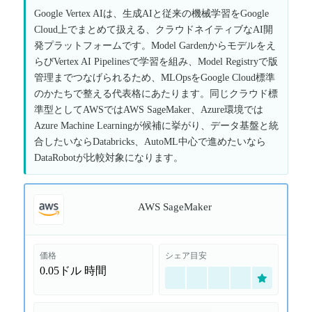
Google Vertex AIは、生成AIと従来の機械学習をGoogle
Cloud上でまとめて扱える、クラウドネイティブなAI開
発プラットフォームです。Model Gardenからモデルをえ
らびVertex AI Pipelinesで学習を組み、Model Registryで版
管理までつなげられるため、MLOpsをGoogle Cloud標準
のかたちで整える代表格にあたります。同じクラウド標
準型としてAWSではAWS SageMaker、Azure環境では
Azure Machine Learningが候補に挙がり、データ基盤と統
合したいならDatabricks、AutoML中心で進めたいなら
DataRobotが比較対象になります。
AWS SageMaker
価格
シェア目安
0.05ドル
時間