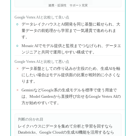
連携・拡張性
サポート充実
Google Vertex AI
と比較して良い点
○
データレイクハウスとAI開発を同じ基盤に載せられ、大
量データの前処理から学習まで一気通貫で進められま
す。
○
Mosaic AIでモデル提供と監視までつなげられ、データエ
ンジニアと共同で運用しやすい構成です。
Google Vertex AI
と比較して悪い点
×
データ基盤としての作り込みが主役のため、生成AIを軸
にしたい場合はモデル提供面の比重が相対的に小さくな
ります。
×
GeminiなどGoogle系の生成モデルを標準で使う用途で
は、Model Gardenから直接呼び出せるGoogle Vertex AIの
方が始めやすいです。
判断の分かれ目
レイクハウスにデータを集めて分析と学習を回すなら
Databricks、Google Cloudの生成AI機能を活用するなら