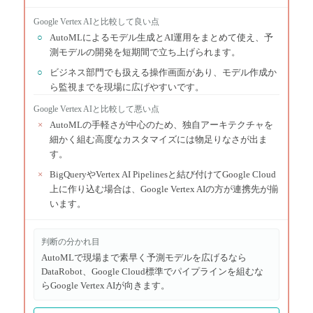
Google Vertex AI
と比較して良い点
○
AutoMLによるモデル生成とAI運用をまとめて使え、予
測モデルの開発を短期間で立ち上げられます。
○
ビジネス部門でも扱える操作画面があり、モデル作成か
ら監視までを現場に広げやすいです。
Google Vertex AI
と比較して悪い点
×
AutoMLの手軽さが中心のため、独自アーキテクチャを
細かく組む高度なカスタマイズには物足りなさが出ま
す。
×
BigQueryやVertex AI Pipelinesと結び付けてGoogle Cloud
上に作り込む場合は、Google Vertex AIの方が連携先が揃
います。
判断の分かれ目
AutoMLで現場まで素早く予測モデルを広げるなら
DataRobot、Google Cloud標準でパイプラインを組むな
らGoogle Vertex AIが向きます。