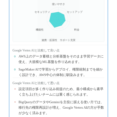
使いやすさ
セキュリティ
セットアップ
機能性
料金
連携・拡張性
サポート充実
Google Vertex AI
と比較して良い点
○
AWS上のデータ蓄積と分析基盤をそのまま学習データに
使え、大規模なML基盤を作り込めます。
○
SageMaker AIで学習からデプロイ、権限統制までを細か
く設計でき、AWS中心の体制に馴染みます。
Google Vertex AI
と比較して悪い点
×
設定項目が多く作り込み前提のため、最小構成から素早
く立ち上げたいチームには重く感じられます。
×
BigQueryのデータやGeminiを主役に据える使い方では、
移行先の権限再設計が増え、Google Vertex AIの方が手数
が少なく済みます。