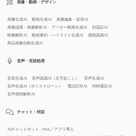
画像・動画・デザイン
画像生成AI
動画生成AI
画像編集・拡張AI
画像認識・画像解析AI
アバター動画生成AI
顔認証AI
映像解析AI
動画要約・ハイライト生成AI
感情認識AI
商品画像自動生成AI
音声・言語処理
音楽生成AI
音声認識AI（文字起こし）
音声生成AI
音声合成AI（ボイスクローン）
電話応対AI
同時通訳AI
音声感情解析AI
チャット・対話
AIチャットボット（Web／アプリ導入