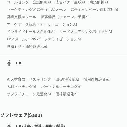
コールセンター会話解析AI
広告バナー生成AI
商談解析AI
マーケティング／広告向けAIツール
広告キャンペーン自動運用AI
営業支援AIツール
顧客離反（チャーン）予測AI
マーケデータ統合・アトリビューションAI
インサイドセールス自動化AI
リードスコアリング/受注予測AI
LP／メール／SNS パーソナライゼーションAI
見積もり・価格最適化AI
HR
AI人材育成・リスキリング
HR適性診断AI
採用面接評価AI
人材マッチングAI
パーソナルコーチングAI
サプライチェーン最適化AI
価格最適化AI
ソフトウェア(Saas)
HR (人事・労務・組織・採用)