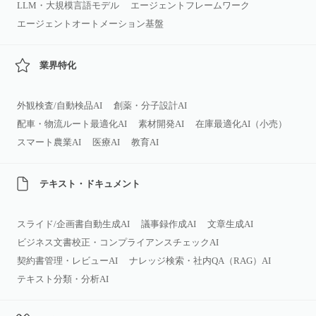
LLM・大規模言語モデル
エージェントフレームワーク
エージェントオートメーション基盤
業界特化
外観検査/自動検品AI
創薬・分子設計AI
配車・物流ルート最適化AI
素材開発AI
在庫最適化AI（小売）
スマート農業AI
医療AI
教育AI
テキスト・ドキュメント
スライド/企画書自動生成AI
議事録作成AI
文章生成AI
ビジネス文書校正・コンプライアンスチェックAI
契約書管理・レビューAI
ナレッジ検索・社内QA（RAG）AI
テキスト分類・分析AI