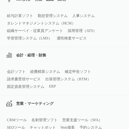
給与計算ソフト
勤怠管理システム
人事システム
タレントマネジメントシステム（HCM）
組織サーベイ・従業員アンケート
採用管理（ATS）
学習管理システム（LMS）
適性検査サービス
会計・経理・財務
会計ソフト
経費精算システム
確定申告ソフト
請求書受領サービス
出張管理システム（BTM）
ERP
固定資産管理システム
営業・マーケティング
CRMツール
名刺管理ソフト
営業支援ツール（SFA）
SEOツール
チャットボット
Web接客
予約システム