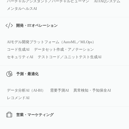
バーチャルアシスタント／バーチャルヒューマン
AI FAQシステム
メンタルヘルスAI
開発・ITオペレーション
AIモデル開発プラットフォーム（AutoML／MLOps）
コード生成AI
データセット作成・アノテーション
セキュリティAI
テストコード／ユニットテスト生成AI
予測・最適化
データ分析AI（AI‑BI）
需要予測AI
異常検知・予知保全AI
レコメンドAI
営業・マーケティング