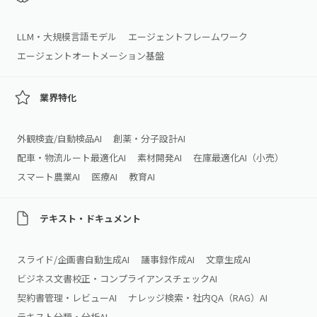
LLM・大規模言語モデル
エージェントフレームワーク
エージェントオートメーション基盤
業界特化
外観検査/自動検品AI
創薬・分子設計AI
配車・物流ルート最適化AI
素材開発AI
在庫最適化AI（小売）
スマート農業AI
医療AI
教育AI
テキスト・ドキュメント
スライド/企画書自動生成AI
議事録作成AI
文章生成AI
ビジネス文書校正・コンプライアンスチェックAI
契約書管理・レビューAI
ナレッジ検索・社内QA（RAG）AI
テキスト分類・分析AI