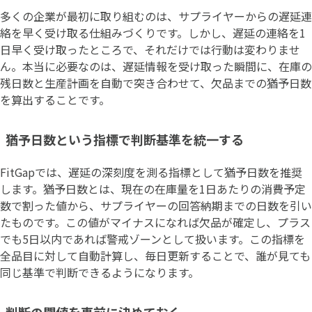
多くの企業が最初に取り組むのは、サプライヤーからの遅延連
絡を早く受け取る仕組みづくりです。しかし、遅延の連絡を1
日早く受け取ったところで、それだけでは行動は変わりませ
ん。本当に必要なのは、遅延情報を受け取った瞬間に、在庫の
残日数と生産計画を自動で突き合わせて、欠品までの猶予日数
を算出することです。
猶予日数という指標で判断基準を統一する
FitGapでは、遅延の深刻度を測る指標として猶予日数を推奨
します。猶予日数とは、現在の在庫量を1日あたりの消費予定
数で割った値から、サプライヤーの回答納期までの日数を引い
たものです。この値がマイナスになれば欠品が確定し、プラス
でも5日以内であれば警戒ゾーンとして扱います。この指標を
全品目に対して自動計算し、毎日更新することで、誰が見ても
同じ基準で判断できるようになります。
判断の閾値を事前に決めておく