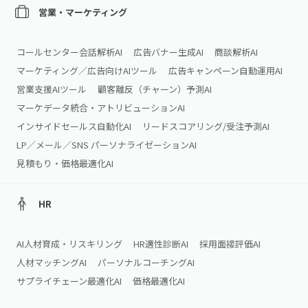
営業・マーケティング
コールセンター会話解析AI
広告バナー生成AI
商談解析AI
マーケティング／広告向けAIツール
広告キャンペーン自動運用AI
営業支援AIツール
顧客離反（チャーン）予測AI
マーケデータ統合・アトリビューションAI
インサイドセールス自動化AI
リードスコアリング/受注予測AI
LP／メール／SNS パーソナライゼーションAI
見積もり・価格最適化AI
HR
AI人材育成・リスキリング
HR適性診断AI
採用面接評価AI
人材マッチングAI
パーソナルコーチングAI
サプライチェーン最適化AI
価格最適化AI