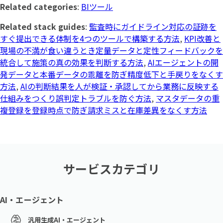
Related categories
:
BIツール
Related stack guides
:
監査時にガイドライン対応の証跡を
すぐ提出できる体制を4つのツールで構築する方法
,
KPI改善と
現場の不満が食い違うとき定量データと定性フィードバックを
統合して施策の真の効果を判断する方法
,
AIエージェントの開
発データと本番データの乖離を防ぎ精度低下と手戻りをなくす
方法
,
AIの判断結果を人が検証・承認してから業務に反映する
仕組みをつくり誤判定トラブルを防ぐ方法
,
マスタデータの重
複登録を登録時点で防ぎ請求ミスと在庫差異をなくす方法
サービスカテゴリ
AI・エージェント
汎用生成AI・エージェント