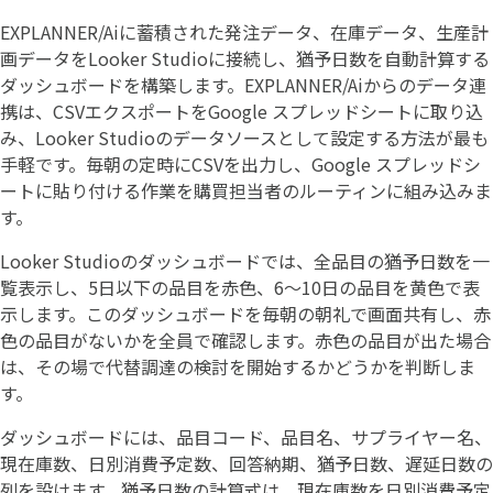
EXPLANNER/Aiに蓄積された発注データ、在庫データ、生産計
画データをLooker Studioに接続し、猶予日数を自動計算する
ダッシュボードを構築します。EXPLANNER/Aiからのデータ連
携は、CSVエクスポートをGoogle スプレッドシートに取り込
み、Looker Studioのデータソースとして設定する方法が最も
手軽です。毎朝の定時にCSVを出力し、Google スプレッドシ
ートに貼り付ける作業を購買担当者のルーティンに組み込みま
す。
Looker Studioのダッシュボードでは、全品目の猶予日数を一
覧表示し、5日以下の品目を赤色、6〜10日の品目を黄色で表
示します。このダッシュボードを毎朝の朝礼で画面共有し、赤
色の品目がないかを全員で確認します。赤色の品目が出た場合
は、その場で代替調達の検討を開始するかどうかを判断しま
す。
ダッシュボードには、品目コード、品目名、サプライヤー名、
現在庫数、日別消費予定数、回答納期、猶予日数、遅延日数の
列を設けます。猶予日数の計算式は、現在庫数を日別消費予定