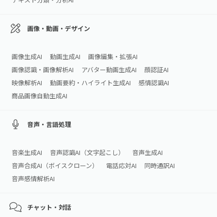
画像・動画・デザイン
画像生成AI
動画生成AI
画像編集・拡張AI
画像認識・画像解析AI
アバター動画生成AI
顔認証AI
映像解析AI
動画要約・ハイライト生成AI
感情認識AI
商品画像自動生成AI
音声・言語処理
音楽生成AI
音声認識AI（文字起こし）
音声生成AI
音声合成AI（ボイスクローン）
電話応対AI
同時通訳AI
音声感情解析AI
チャット・対話