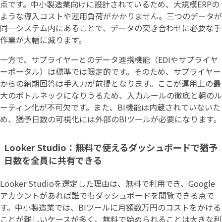
点です。中小製造業向けに設計されているため、大規模ERPの
ような導入コストや運用負荷がかかりません。三つのデータが
同一システム内にあることで、データの突き合わせに必要な手
作業が大幅に減ります。
一方で、サプライヤーとのデータ連携機能（EDIやサプライヤ
ーポータル）は標準では限定的です。そのため、サプライヤー
からの納期回答は手入力が前提となります。ここが運用上の最
大のボトルネックになりうるため、入力ルールの徹底と朝のル
ーティン化が不可欠です。また、BI機能は内蔵されていないた
め、猶予日数の可視化には外部のBIツールが必要になります。
Looker Studio：無料で使えるダッシュボードで猶予
日数を全員に共有できる
Looker Studioを選定した理由は、無料で利用でき、Google
アカウントがあれば誰でもダッシュボードを閲覧できる点で
す。中小製造業では、BIツールに月額数万円のコストをかける
ことが難しいケースが多く、無料で始められることは大きな利