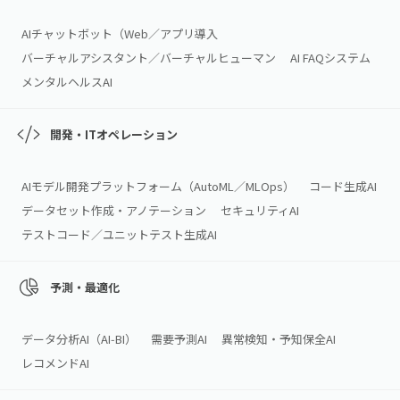
AIチャットボット（Web／アプリ導入
バーチャルアシスタント／バーチャルヒューマン
AI FAQシステム
メンタルヘルスAI
開発・ITオペレーション
AIモデル開発プラットフォーム（AutoML／MLOps）
コード生成AI
データセット作成・アノテーション
セキュリティAI
テストコード／ユニットテスト生成AI
予測・最適化
データ分析AI（AI‑BI）
需要予測AI
異常検知・予知保全AI
レコメンドAI