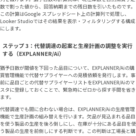
数で割った値から、回答納期までの残日数を引いたものです。
この計算はGoogle スプレッドシート上の計算列で処理し、
Looker Studioではその結果を表示・フィルタリングする構成
にします。
ステップ 3：代替調達の起案と生産計画の調整を実行
する（EXPLANNER/Ai）
猶予日数が閾値を下回った品目について、EXPLANNER/Aiの購
買管理機能で代替サプライヤーへの見積依頼を発行します。事
前に品目ごとの代替サプライヤーリストをEXPLANNER/Aiのマ
スタに登録しておくことで、緊急時にゼロから探す手間を省き
ます。
代替調達でも間に合わない場合は、EXPLANNER/Aiの生産管理
機能で生産計画の組み替えを行います。欠品が見込まれる品目
を使う製品の生産を後ろ倒しにし、在庫が十分にある品目を使
う製品の生産を前倒しにする判断です。この判断は工場長と購