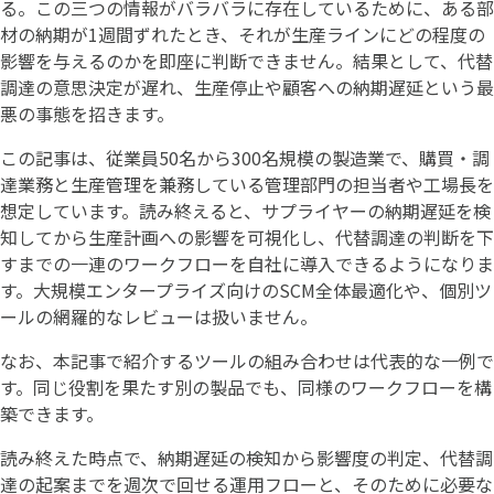
る。この三つの情報がバラバラに存在しているために、ある部
材の納期が1週間ずれたとき、それが生産ラインにどの程度の
影響を与えるのかを即座に判断できません。結果として、代替
調達の意思決定が遅れ、生産停止や顧客への納期遅延という最
悪の事態を招きます。
この記事は、従業員50名から300名規模の製造業で、購買・調
達業務と生産管理を兼務している管理部門の担当者や工場長を
想定しています。読み終えると、サプライヤーの納期遅延を検
知してから生産計画への影響を可視化し、代替調達の判断を下
すまでの一連のワークフローを自社に導入できるようになりま
す。大規模エンタープライズ向けのSCM全体最適化や、個別ツ
ールの網羅的なレビューは扱いません。
なお、本記事で紹介するツールの組み合わせは代表的な一例で
す。同じ役割を果たす別の製品でも、同様のワークフローを構
築できます。
読み終えた時点で、納期遅延の検知から影響度の判定、代替調
達の起案までを週次で回せる運用フローと、そのために必要な