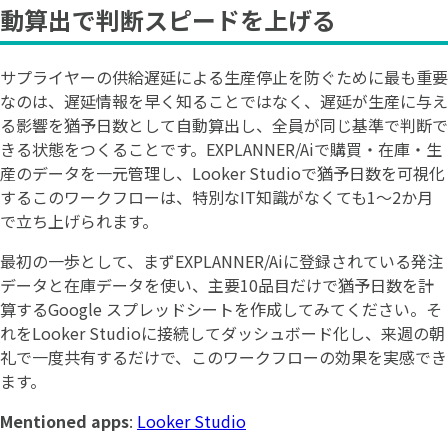
動算出で判断スピードを上げる
サプライヤーの供給遅延による生産停止を防ぐために最も重要
なのは、遅延情報を早く知ることではなく、遅延が生産に与え
る影響を猶予日数として自動算出し、全員が同じ基準で判断で
きる状態をつくることです。EXPLANNER/Aiで購買・在庫・生
産のデータを一元管理し、Looker Studioで猶予日数を可視化
するこのワークフローは、特別なIT知識がなくても1〜2か月
で立ち上げられます。
最初の一歩として、まずEXPLANNER/Aiに登録されている発注
データと在庫データを使い、主要10品目だけで猶予日数を計
算するGoogle スプレッドシートを作成してみてください。そ
れをLooker Studioに接続してダッシュボード化し、来週の朝
礼で一度共有するだけで、このワークフローの効果を実感でき
ます。
Mentioned apps
:
Looker Studio