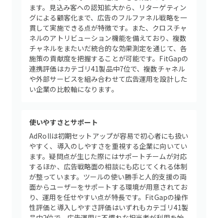
ます。見込み客への認知拡大から、リターゲティン
グによる顧客化まで、広告のフルファネル戦略を一
貫して実施できる点が特徴です。また、クロスチャ
ネルのアトリビューション機能を備えており、複数
チャネルをまたいだ統合的な効果測定を通じて、各
施策の貢献度を把握することが可能です。FitGapの
連携評価はカテゴリ41製品中7位で、複数チャネル
や外部サービスを組み合わせて広告運用を設計した
い企業の比較軸になります。
使いやすさとサポート
AdRollは初期セットアップが容易で初心者にも扱い
やすく、導入のしやすさを重視する企業に向いてい
ます。疑問点が生じた際にはサポートチームが対応
するほか、広告戦略面の相談にも応じてくれる体制
が整っています。ツールの使い勝手と人的支援の両
面からユーザーをサポートする環境が用意されてお
り、運用を任せやすい点が特長です。FitGapの操作
性評価と導入しやすさ評価はいずれもカテゴリ41製
品中2位で、広告運用に不慣れな担当者が利用を始