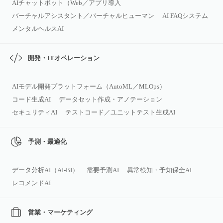
AIチャットボット（Web／アプリ導入
バーチャルアシスタント／バーチャルヒューマン
AI FAQシステム
メンタルヘルスAI
開発・ITオペレーション
AIモデル開発プラットフォーム（AutoML／MLOps）
コード生成AI
データセット作成・アノテーション
セキュリティAI
テストコード／ユニットテスト生成AI
予測・最適化
データ分析AI（AI‑BI）
需要予測AI
異常検知・予知保全AI
レコメンドAI
営業・マーケティング