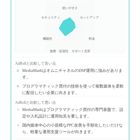
使いやすさ
セキュリティ
セットアップ
機能性
料金
連携・拡張性
サポート充実
AdRoll
と比較して良い点
○
MediaMathはオムニチャネルのDSP運用に強みがありま
す。
○
プログラマティック買付の技術を使って複数媒体を柔軟
に配信したい企業に向きます。
AdRoll
と比較して悪い点
×
MediaMathはプログラマティック買付の専門基盤で、設
定や入札設計に運用知見を要します。
×
国内媒体中心の小規模なPPC改善を手順化したいだけな
ら、軽量な運用支援ツールが向きます。