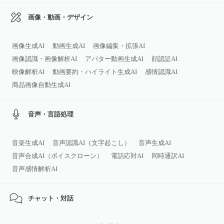
画像・動画・デザイン
画像生成AI
動画生成AI
画像編集・拡張AI
画像認識・画像解析AI
アバター動画生成AI
顔認証AI
映像解析AI
動画要約・ハイライト生成AI
感情認識AI
商品画像自動生成AI
音声・言語処理
音楽生成AI
音声認識AI（文字起こし）
音声生成AI
音声合成AI（ボイスクローン）
電話応対AI
同時通訳AI
音声感情解析AI
チャット・対話