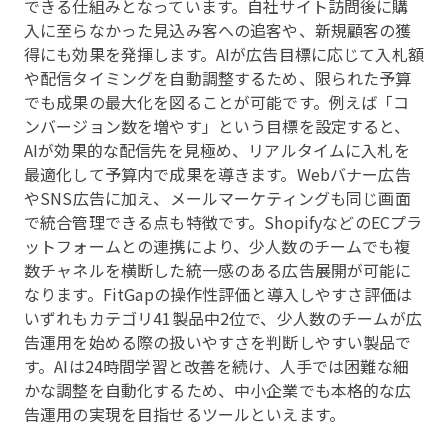
できる仕組みとなっています。自社サイト訪問後に購
入に至らなかった見込み客への追客や、新規顧客の獲
得にも効果を発揮します。AIが広告目標に応じて入札額
や配信タイミングを自動調整するため、限られた予算
でも成果の最大化を図ることが可能です。例えば「コ
ンバージョン数を増やす」という目標を設定すると、
AIが効果的な配信先を見極め、リアルタイムに入札を
最適化して予算内で成果を導きます。Webバナー広告
やSNS広告に加え、メールマーケティングも同じ画面
で統合管理できる点も特徴です。ShopifyなどのECプラ
ットフォームとの連携により、少人数のチームでも複
数チャネルを横断した統一感のある広告展開が可能に
なります。FitGapの操作性評価と導入しやすさ評価は
いずれもカテゴリ41製品中2位で、少人数のチームが広
告運用を始める際の扱いやすさを判断しやすい製品で
す。AIは24時間学習と改善を続け、人手では困難な細
かな調整を自動化するため、中小企業でも本格的な広
告運用の実現を目指せるツールといえます。