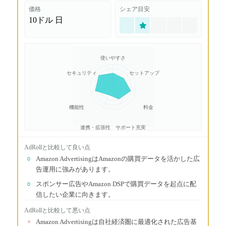
価格
シェア目安
10ドル
日
使いやすさ
セキュリティ
セットアップ
機能性
料金
連携・拡張性
サポート充実
AdRoll
と比較して良い点
○
Amazon AdvertisingはAmazonの購買データを活かした広
告運用に強みがあります。
○
スポンサー広告やAmazon DSPで購買データを起点に配
信したい企業に向きます。
AdRoll
と比較して悪い点
×
Amazon Advertisingは自社経済圏に最適化された広告基