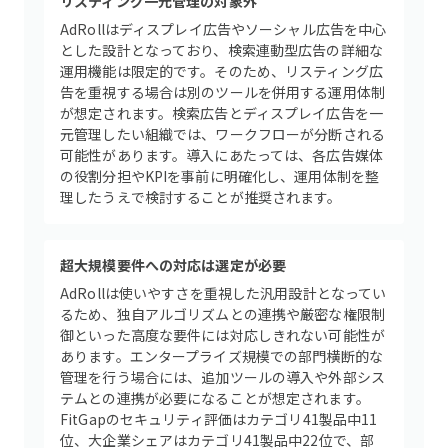
リスティング一元管理の対象外
AdRollはディスプレイ広告やソーシャル広告を中心
とした設計となっており、検索連動型広告の詳細な
運用機能は限定的です。そのため、リスティング広
告を重視する場合は別のツールを併用する運用体制
が想定されます。検索広告とディスプレイ広告を一
元管理したい組織では、ワークフローが分断される
可能性があります。導入にあたっては、各広告媒体
の役割分担やKPIを事前に明確化し、運用体制を整
理したうえで検討することが推奨されます。
超大規模要件への対応は選定が必要
AdRollは使いやすさを重視した汎用設計となってい
るため、独自アルゴリズムとの連携や厳密な権限制
御といった高度な要件には対応しきれない可能性が
あります。エンタープライズ規模での部門横断的な
管理を行う場合には、追加ツールの導入や外部シス
テムとの連携が必要になることが想定されます。
FitGapのセキュリティ評価はカテゴリ41製品中11
位、大企業シェアはカテゴリ41製品中22位で、部