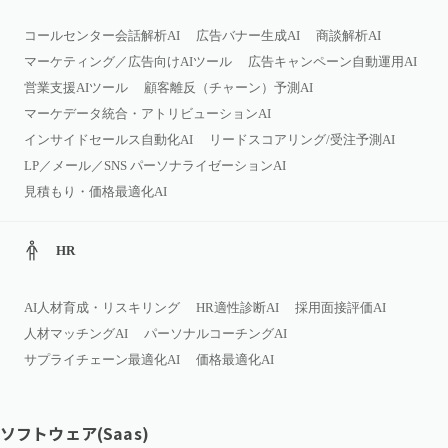
コールセンター会話解析AI
広告バナー生成AI
商談解析AI
マーケティング／広告向けAIツール
広告キャンペーン自動運用AI
営業支援AIツール
顧客離反（チャーン）予測AI
マーケデータ統合・アトリビューションAI
インサイドセールス自動化AI
リードスコアリング/受注予測AI
LP／メール／SNS パーソナライゼーションAI
見積もり・価格最適化AI
HR
AI人材育成・リスキリング
HR適性診断AI
採用面接評価AI
人材マッチングAI
パーソナルコーチングAI
サプライチェーン最適化AI
価格最適化AI
ソフトウェア(Saas)