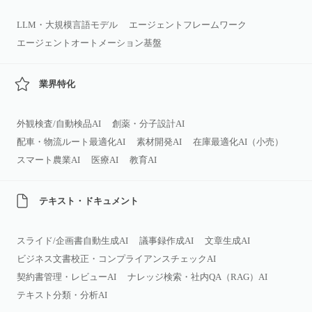
LLM・大規模言語モデル
エージェントフレームワーク
エージェントオートメーション基盤
業界特化
外観検査/自動検品AI
創薬・分子設計AI
配車・物流ルート最適化AI
素材開発AI
在庫最適化AI（小売）
スマート農業AI
医療AI
教育AI
テキスト・ドキュメント
スライド/企画書自動生成AI
議事録作成AI
文章生成AI
ビジネス文書校正・コンプライアンスチェックAI
契約書管理・レビューAI
ナレッジ検索・社内QA（RAG）AI
テキスト分類・分析AI