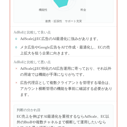
機能性
料金
連携・拡張性
サポート充実
AdRoll
と比較して良い点
○
AdScaleはEC広告のAI最適化に強みがあります。
○
メタ広告やGoogle広告をAIで作成・最適化し、ECの売
上拡大を狙う企業に向きます。
AdRoll
と比較して悪い点
×
AdScaleはEC特化のAI広告運用に寄っており、それ以外
の用途では機能が手薄になりがちです。
×
広告代理店として複数クライアントを管理する場合は、
アカウント横断管理の機能を事前に確認する必要があり
ます。
判断の分かれ目
EC売上を伸ばすAI最適化を重視するならAdScale、EC以
外のBtoBや複数チャネルまで横断して運用したいなら