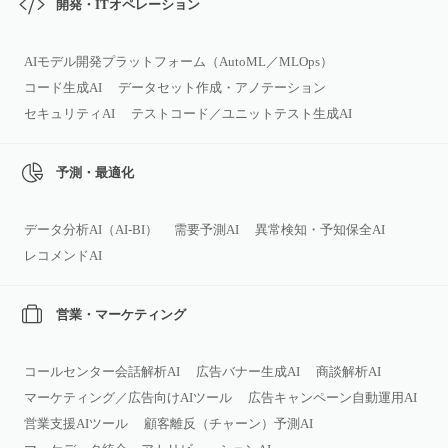
開発・ITオペレーション
AIモデル開発プラットフォーム（AutoML／MLOps）
コード生成AI
データセット作成・アノテーション
セキュリティAI
テストコード／ユニットテスト生成AI
予測・最適化
データ分析AI（AI‑BI）
需要予測AI
異常検知・予知保全AI
レコメンドAI
営業・マーケティング
コールセンター会話解析AI
広告バナー生成AI
商談解析AI
マーケティング／広告向けAIツール
広告キャンペーン自動運用AI
営業支援AIツール
顧客離反（チャーン）予測AI