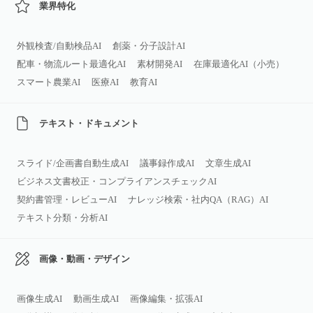
業界特化
外観検査/自動検品AI
創薬・分子設計AI
配車・物流ルート最適化AI
素材開発AI
在庫最適化AI（小売）
スマート農業AI
医療AI
教育AI
テキスト・ドキュメント
スライド/企画書自動生成AI
議事録作成AI
文章生成AI
ビジネス文書校正・コンプライアンスチェックAI
契約書管理・レビューAI
ナレッジ検索・社内QA（RAG）AI
テキスト分類・分析AI
画像・動画・デザイン
画像生成AI
動画生成AI
画像編集・拡張AI