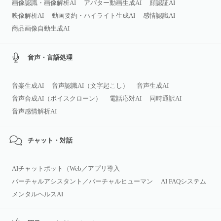
画像認識・画像解析AI
アバター動画生成AI
顔認証AI
映像解析AI
動画要約・ハイライト生成AI
感情認識AI
商品画像自動生成AI
音声・言語処理
音楽生成AI
音声認識AI（文字起こし）
音声生成AI
音声合成AI（ボイスクローン）
電話応対AI
同時通訳AI
音声感情解析AI
チャット・対話
AIチャットボット（Web／アプリ導入
バーチャルアシスタント／バーチャルヒューマン
AI FAQシステム
メンタルヘルスAI