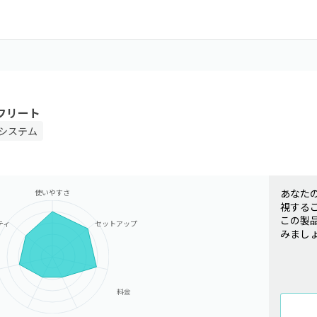
t フリート
システム
あなた
使いやすさ
視する
この製
ティ
セットアップ
みまし
料金