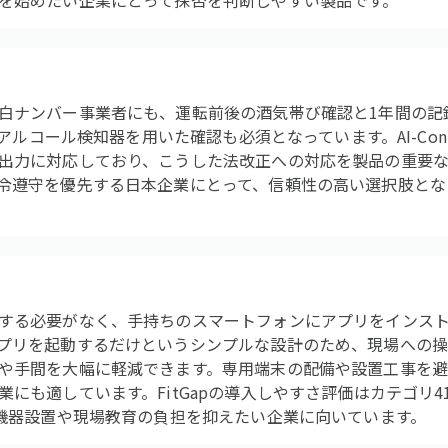
を始めたい企業にとって採否を判断しやすい製品です。
白ナンバー事業者にも、運転前後の酒気帯び確認と1年間の記
はアルコール検知器を用いた確認も必須となっています。AI-Con
出力に対応しており、こうした法改正への対応を製品の重要
令遵守を優先する日本企業にとって、信頼性の高い選択肢とな
する必要がなく、手持ちのスマートフォンにアプリをインス
プリを起動するだけというシンプルな設計のため、現場への
や手間を大幅に軽減できます。専用端末の配備や設置工事を
にも適しています。FitGapの導入しやすさ評価はカテゴリ4
、機器設置や現場教育の負担を抑えたい企業に向いています。