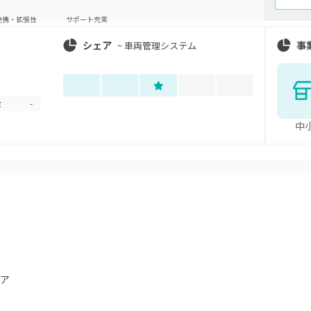
連携・拡張性
サポート充実
シェア
事
~
車両管理システム
金
-
中
ア