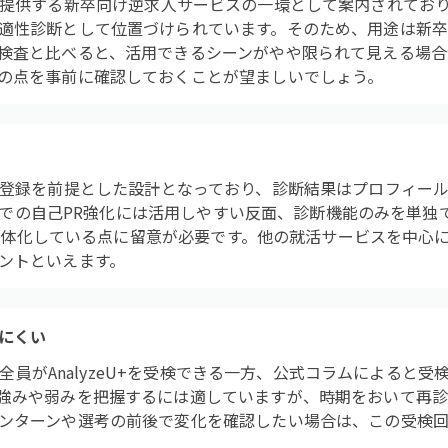
erBoxが提供する新卒向け逆求人サービスの一環として案内されて
適性診断として位置づけられています。そのため、用途は新卒
検査と比べると、活用できるシーンがやや限られて見える場合
の点を事前に確認しておくことが望ましいでしょう。
rBoxへの登録を前提とした設計となっており、診断結果はプロフィ
ox上での自己PR強化には活用しやすい反面、診断機能のみを単
xと一体化している点に留意が必要です。他の就活サービスを中
ントといえます。
にくい
れば全員がAnalyzeU+を受検できる一方、公式コラムによると
強みや弱みを把握するには適していますが、時期をおいて再
ンターンや選考の前後で変化を確認したい場合は、この受検