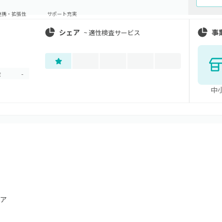
連携・拡張性
サポート充実
シェア
事
~
適性検査サービス
金
-
中
ア