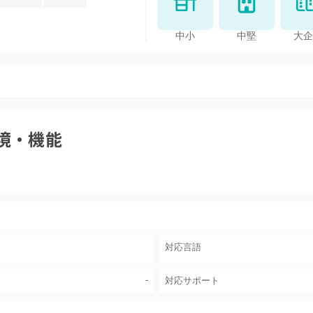
中小
中堅
大企
境・機能
対応言語
-
対応サポート