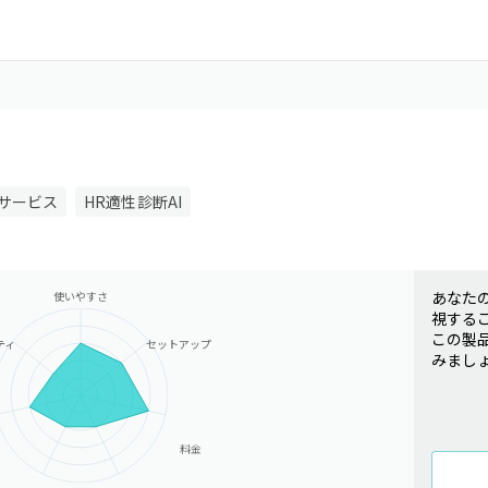
サービス
HR適性診断AI
あなた
使いやすさ
視する
この製
ティ
セットアップ
みまし
料金