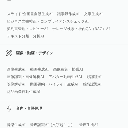
スライド/企画書自動生成AI
議事録作成AI
文章生成AI
ビジネス文書校正・コンプライアンスチェックAI
契約書管理・レビューAI
ナレッジ検索・社内QA（RAG）AI
テキスト分類・分析AI
画像・動画・デザイン
画像生成AI
動画生成AI
画像編集・拡張AI
画像認識・画像解析AI
アバター動画生成AI
顔認証AI
映像解析AI
動画要約・ハイライト生成AI
感情認識AI
商品画像自動生成AI
音声・言語処理
音楽生成AI
音声認識AI（文字起こし）
音声生成AI