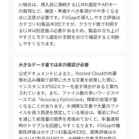
い場合は、導入前に接続するLLMの選定やAPIキー
の取得など、確認・準備すべき事項がやや多くなる
点に注意が必要です。FitGapの導入しやすさ評価は
カテゴリ41製品中3位ですが、クラウド版で利用す
るLLMは別途選ぶ必要があるため、製品の立ち上げ
やすさとモデル選定の手間を分けて確認すると判断
しやすくなります。
大きなデータ量では余力確認が必要
公式ドキュメントによると、Hosted Cloudの内蔵
埋め込み機能で非常に大きな文書を処理した際に、
インスタンスが502エラーを返す場合があると案内
されています。また、ファイル数の多いワークスペ
ースでは「Accuracy Optimized」検索の処理が重
くなることがあります。大規模な文書や大量のファ
イルを扱う用途を想定している場合は、事前にPoC
を通じて処理量の限界を見極めておくと、本番運用
時のトラブルを回避しやすくなります。FitGapの機
能性評価はカテゴリ41製品中23位、連携評価はカ
テゴリ41製品中33位で、大規模な文書活用や周辺