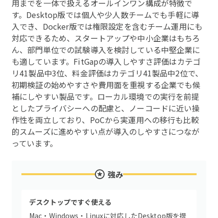
用までを一体で扱えるオールインワン構成が特徴で
す。Desktop版では個人や少人数チームでも手軽に導
入でき、Docker版では権限設定を含むチーム運用にも
対応できるため、スタートアップや中小企業はもちろ
ん、部門単位での試験導入を検討している中堅企業に
も適しています。FitGapの導入しやすさ評価はカテゴ
リ41製品中3位、料金評価はカテゴリ41製品中2位で、
初期検証の始めやすさや費用面を重視する企業でも候
補にしやすい製品です。ローカル環境での実行を前提
としたプライバシーへの配慮と、ノーコードに近い操
作性を両立しており、PoCから実運用への移行も比較
的スムーズに進めやすい点が導入のしやすさにつなが
っています。
強み
デスクトップですぐ使える
Mac・Windows・Linuxに対応したDesktop版を提