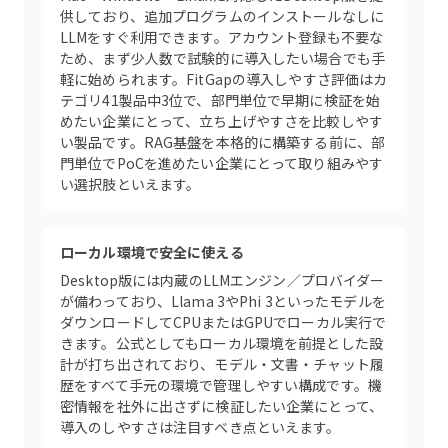
供しており、追加プログラムのインストールなしに
LLMをすぐ利用できます。アカウント登録も不要な
ため、まず少人数で試験的に導入したい場合でも手
軽に始められます。FitGapの導入しやすさ評価はカ
テゴリ41製品中3位で、部門単位で早期に検証を始
めたい企業にとって、立ち上げやすさを比較しやす
い製品です。RAG基盤を本格的に構築する前に、部
門単位でPoCを進めたい企業にとって取り組みやす
い選択肢といえます。
ローカル環境で安全に使える
Desktop版には内蔵のLLMエンジン／プロバイダー
が備わっており、Llama 3やPhi 3といったモデルを
ダウンロードしてCPUまたはGPUでローカル実行で
きます。公式としてもローカル環境を前提とした設
計が打ち出されており、モデル・文書・チャット履
歴をすべて手元の環境で管理しやすい構成です。機
密情報を社外に出さずに検証したい企業にとって、
導入のしやすさは注目すべき点といえます。