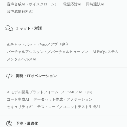
音声合成AI（ボイスクローン）
電話応対AI
同時通訳AI
音声感情解析AI
チャット・対話
AIチャットボット（Web／アプリ導入
バーチャルアシスタント／バーチャルヒューマン
AI FAQシステム
メンタルヘルスAI
開発・ITオペレーション
AIモデル開発プラットフォーム（AutoML／MLOps）
コード生成AI
データセット作成・アノテーション
セキュリティAI
テストコード／ユニットテスト生成AI
予測・最適化