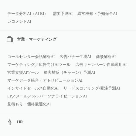
データ分析AI（AI‑BI）
需要予測AI
異常検知・予知保全AI
レコメンドAI
営業・マーケティング
コールセンター会話解析AI
広告バナー生成AI
商談解析AI
マーケティング／広告向けAIツール
広告キャンペーン自動運用AI
営業支援AIツール
顧客離反（チャーン）予測AI
マーケデータ統合・アトリビューションAI
インサイドセールス自動化AI
リードスコアリング/受注予測AI
LP／メール／SNS パーソナライゼーションAI
見積もり・価格最適化AI
HR