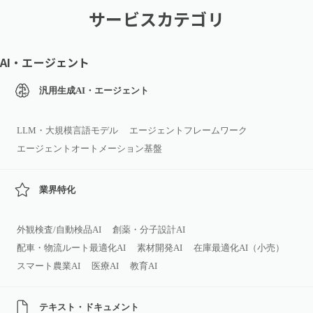
サービスカテゴリ
AI・エージェント
汎用生成AI・エージェント
LLM・大規模言語モデル
エージェントフレームワーク
エージェントオートメーション基盤
業界特化
外観検査/自動検品AI
創薬・分子設計AI
配車・物流ルート最適化AI
素材開発AI
在庫最適化AI（小売）
スマート農業AI
医療AI
教育AI
テキスト・ドキュメント