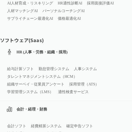
AI人材育成・リスキリング
HR適性診断AI
採用面接評価AI
人材マッチングAI
パーソナルコーチングAI
サプライチェーン最適化AI
価格最適化AI
ソフトウェア(Saas)
HR (人事・労務・組織・採用)
給与計算ソフト
勤怠管理システム
人事システム
タレントマネジメントシステム（HCM）
組織サーベイ・従業員アンケート
採用管理（ATS）
学習管理システム（LMS）
適性検査サービス
会計・経理・財務
会計ソフト
経費精算システム
確定申告ソフト