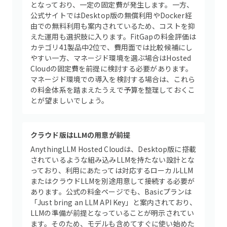
となっており、一定の固定費が発生します。一方、
公式サイトではDesktop版の無償利用やDocker経
由での無料利用も案内されているため、コストを抑
えた運用も選択肢に入ります。FitGapの料金評価は
カテゴリ41製品中2位で、費用面では比較候補にし
やすい一方、マネージド環境を選ぶ場合はHosted
Cloudの固定費を前提に検討する必要があります。
マネージド環境での導入を検討する場合は、これら
の料金体系を踏まえたうえで予算を整理しておくこ
とが望ましいでしょう。
クラウド版はLLMの用意が前提
AnythingLLM Hosted Cloudは、Desktop版に搭載
されているような組み込みLLMを持たない設計とな
っており、利用にあたっては対応するローカルLLM
またはクラウドLLMを別途用意して接続する必要が
あります。公式の料金ページでも、Basicプランは
「Just bring an LLM API Key」と案内されており、
LLMの準備が前提となっていることが明示されてい
ます。そのため、モデルも含めてすぐに使い始めた