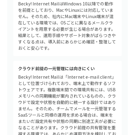
Becky! Internet MailはWindows 10以降での動作
を前提としており、MacやLinuxには対応していま
せん。そのため、社内にMac端末やLinux端末が混
在している環境では、OSごとに異なるメールクラ
イアントを用意する必要が生じる場合があります。
結果として、運用手順やサポート対象がばらつきや
すくなる点は、導入前にあらかじめ確認・整理して
おくと安心です。
クラウド前提の一元管理には向きにくい
Becky! Internet Mailは「Internet e-mail client」
として位置づけられており、端末上で動作するソフ
トウェアです。複数端末間での環境共有には、USB
メモリへの同期機能が案内されているものの、クラ
ウドで設定や状態を自動的に統一する設計ではあり
ません。そのため、チームでメールを一元管理する
SaaSツールと同様の運用を求める場合は、端末を
またいだ設定共有や状態の同期に別途工夫が必要に
なることがあります。クラウド前提の共有管理を重
視する環境では、あらかじめ運用方法を検討してお