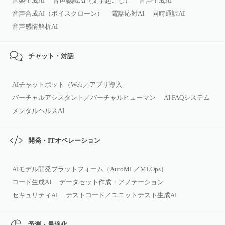
音楽生成AI
音声認識AI（文字起こし）
音声生成AI
音声合成AI（ボイスクローン）
電話応対AI
同時通訳AI
音声感情解析AI
チャット・対話
AIチャットボット（Web／アプリ導入
バーチャルアシスタント／バーチャルヒューマン
AI FAQシステム
メンタルヘルスAI
開発・ITオペレーション
AIモデル開発プラットフォーム（AutoML／MLOps）
コード生成AI
データセット作成・アノテーション
セキュリティAI
テストコード／ユニットテスト生成AI
予測・最適化