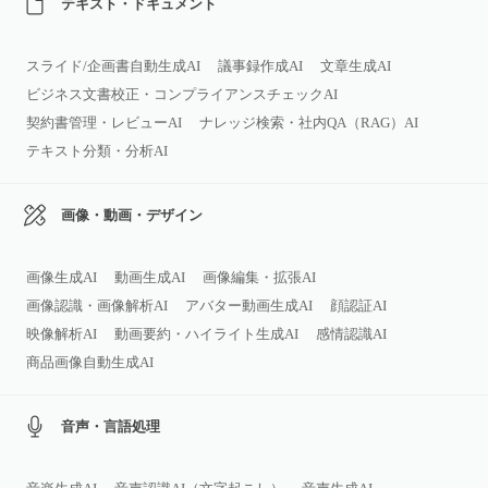
テキスト・ドキュメント
スライド/企画書自動生成AI
議事録作成AI
文章生成AI
ビジネス文書校正・コンプライアンスチェックAI
契約書管理・レビューAI
ナレッジ検索・社内QA（RAG）AI
テキスト分類・分析AI
画像・動画・デザイン
画像生成AI
動画生成AI
画像編集・拡張AI
画像認識・画像解析AI
アバター動画生成AI
顔認証AI
映像解析AI
動画要約・ハイライト生成AI
感情認識AI
商品画像自動生成AI
音声・言語処理