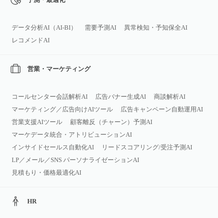
データ分析AI（AI‑BI）
需要予測AI
異常検知・予知保全AI
レコメンドAI
営業・マーケティング
コールセンター会話解析AI
広告バナー生成AI
商談解析AI
マーケティング／広告向けAIツール
広告キャンペーン自動運用AI
営業支援AIツール
顧客離反（チャーン）予測AI
マーケデータ統合・アトリビューションAI
インサイドセールス自動化AI
リードスコアリング/受注予測AI
LP／メール／SNS パーソナライゼーションAI
見積もり・価格最適化AI
HR