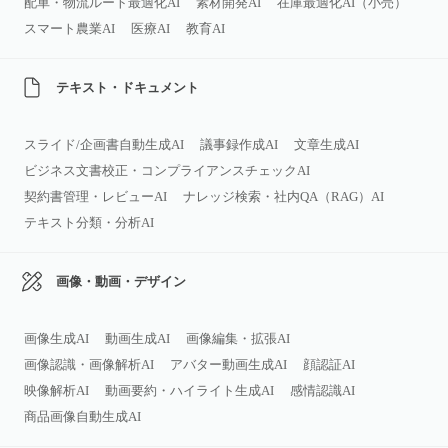
配車・物流ルート最適化AI
素材開発AI
在庫最適化AI（小売）
スマート農業AI
医療AI
教育AI
テキスト・ドキュメント
スライド/企画書自動生成AI
議事録作成AI
文章生成AI
ビジネス文書校正・コンプライアンスチェックAI
契約書管理・レビューAI
ナレッジ検索・社内QA（RAG）AI
テキスト分類・分析AI
画像・動画・デザイン
画像生成AI
動画生成AI
画像編集・拡張AI
画像認識・画像解析AI
アバター動画生成AI
顔認証AI
映像解析AI
動画要約・ハイライト生成AI
感情認識AI
商品画像自動生成AI