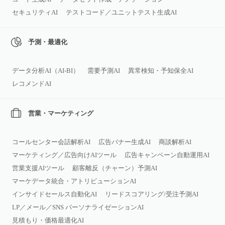
セキュリティAI
テストコード／ユニットテスト生成AI
予測・最適化
データ分析AI（AI‑BI）
需要予測AI
異常検知・予知保全AI
レコメンドAI
営業・マーケティング
コールセンター会話解析AI
広告バナー生成AI
商談解析AI
マーケティング／広告向けAIツール
広告キャンペーン自動運用AI
営業支援AIツール
顧客離反（チャーン）予測AI
マーケデータ統合・アトリビューションAI
インサイドセールス自動化AI
リードスコアリング/受注予測AI
LP／メール／SNS パーソナライゼーションAI
見積もり・価格最適化AI