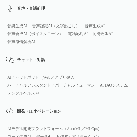
音声・言語処理
音楽生成AI
音声認識AI（文字起こし）
音声生成AI
音声合成AI（ボイスクローン）
電話応対AI
同時通訳AI
音声感情解析AI
チャット・対話
AIチャットボット（Web／アプリ導入
バーチャルアシスタント／バーチャルヒューマン
AI FAQシステム
メンタルヘルスAI
開発・ITオペレーション
AIモデル開発プラットフォーム（AutoML／MLOps）
コード生成AI
データセット作成・アノテーション