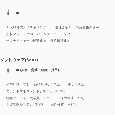
HR
AI人材育成・リスキリング
HR適性診断AI
採用面接評価AI
人材マッチングAI
パーソナルコーチングAI
サプライチェーン最適化AI
価格最適化AI
ソフトウェア(Saas)
HR (人事・労務・組織・採用)
給与計算ソフト
勤怠管理システム
人事システム
タレントマネジメントシステム（HCM）
組織サーベイ・従業員アンケート
採用管理（ATS）
学習管理システム（LMS）
適性検査サービス