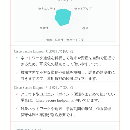
セキュリティ
セットアップ
機能性
料金
連携・拡張性
サポート充実
Cisco Secure Endpoint
と比較して良い点
○
ネットワーク通信を解析して端末や資産を自動で把握で
きるため、可視化の起点として使いやすいです。
○
機械学習で不審な挙動や脅威を検知し、調査の効率化に
向きますので、運用負担の軽減に役立ちます。
Cisco Secure Endpoint
と比較して悪い点
×
クラウド型EDRエンドポイント保護をまとめて担いたい
場合は、Cisco Secure Endpointが向いています。
×
対象ネットワークや端末、学習期間の確保、権限管理、
保守体制の確認が別途必要です。