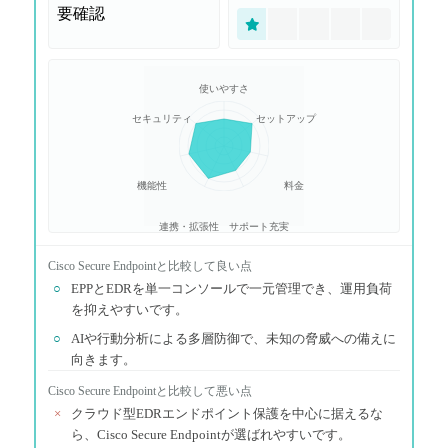
要確認
使いやすさ
セキュリティ
セットアップ
機能性
料金
連携・拡張性
サポート充実
Cisco Secure Endpoint
と比較して良い点
○
EPPとEDRを単一コンソールで一元管理でき、運用負荷
を抑えやすいです。
○
AIや行動分析による多層防御で、未知の脅威への備えに
向きます。
Cisco Secure Endpoint
と比較して悪い点
×
クラウド型EDRエンドポイント保護を中心に据えるな
ら、Cisco Secure Endpointが選ばれやすいです。