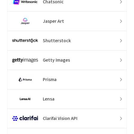
Chatsonic
Jasper Art
Shutterstock
Getty Images
Prisma
Lensa
Clarifai Vision API