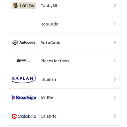
TabbyML
RooCode
AutoCode
Pieces for Devs
i.human
AYUDA
Calabrio