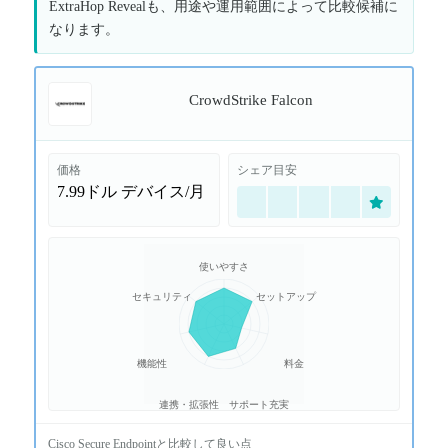
ExtraHop Revealも、用途や運用範囲によって比較候補に
なります。
CrowdStrike Falcon
価格
シェア目安
7.99ドル
デバイス/月
使いやすさ
セキュリティ
セットアップ
機能性
料金
連携・拡張性
サポート充実
Cisco Secure Endpoint
と比較して良い点