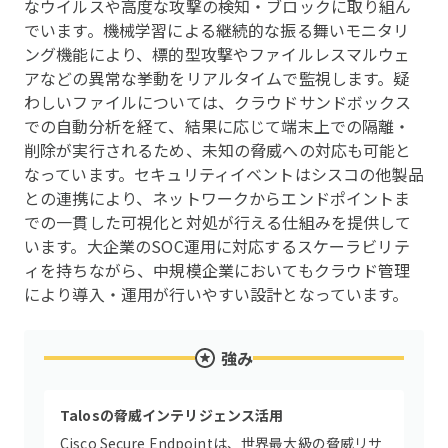
なウイルスや高度な攻撃の検知・ブロックに取り組ん
でいます。機械学習による継続的な振る舞いモニタリ
ング機能により、標的型攻撃やファイルレスマルウェ
アなどの異常な挙動をリアルタイムで監視します。疑
わしいファイルについては、クラウドサンドボックス
での自動分析を経て、結果に応じて端末上での隔離・
削除が実行されるため、未知の脅威への対応も可能と
なっています。セキュリティイベントはシスコの他製品
との連携により、ネットワークからエンドポイントま
での一貫した可視化と対処が行える仕組みを提供して
います。大企業のSOC運用に対応するスケーラビリテ
ィを持ちながら、中規模企業においてもクラウド管理
により導入・運用が行いやすい設計となっています。
強み
Talosの脅威インテリジェンス活用
Cisco Secure Endpointは、世界最大級の脅威リサ