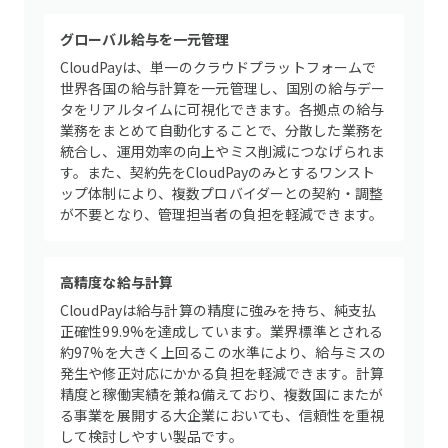
グローバル給与を一元管理
CloudPayは、単一のクラウドプラットフォームで
世界各国の給与計算を一元管理し、国別の給与デー
タをリアルタイムに可視化できます。各拠点の給与
業務をまとめて自動化することで、分散した業務を
統合し、運用効率の向上やミス削減につなげられま
す。また、契約先をCloudPayのみとするワンスト
ップ体制により、複数プロバイダーとの契約・調整
が不要となり、管理担当者の負担を軽減できます。
高精度な給与計算
CloudPayは給与計算の精度に強みを持ち、純支払
正確性99.9%を達成しています。業界標準とされる
約97%を大きく上回るこの水準により、給与ミスの
発生や修正対応にかかる負担を軽減できます。計算
精度と稼働実績を兼ね備えており、複数国にまたが
る事業を展開する大企業においても、信頼性を重視
して検討しやすい製品です。