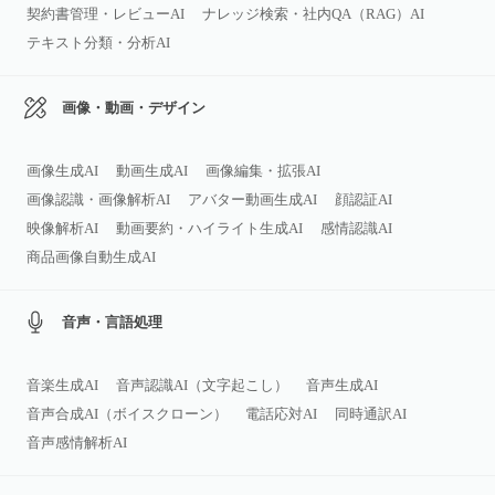
契約書管理・レビューAI
ナレッジ検索・社内QA（RAG）AI
テキスト分類・分析AI
画像・動画・デザイン
画像生成AI
動画生成AI
画像編集・拡張AI
画像認識・画像解析AI
アバター動画生成AI
顔認証AI
映像解析AI
動画要約・ハイライト生成AI
感情認識AI
商品画像自動生成AI
音声・言語処理
音楽生成AI
音声認識AI（文字起こし）
音声生成AI
音声合成AI（ボイスクローン）
電話応対AI
同時通訳AI
音声感情解析AI