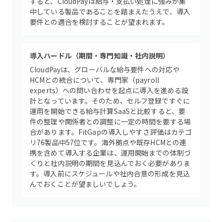
すると、CloudPayは給与・支払い処理に強みが集
中している製品であることを踏まえたうえで、導入
要件との適合を検討することが望まれます。
導入ハードル（期間・専門知識・社内説明）
CloudPayは、グローバルな給与要件への対応や
HCMとの統合について、専門家（payroll
experts）への問い合わせを起点に導入を進める設
計となっています。そのため、セルフ登録ですぐに
運用を開始できる給与計算SaaSと比較すると、要
件の整理や関係者との調整に一定の時間を要する場
合があります。FitGapの導入しやすさ評価はカテゴ
リ76製品中57位です。海外拠点や既存HCMとの連
携を含めて導入する企業は、運用開始までの体制づ
くりと社内説明の期間を見込んでおく必要がありま
す。導入前にスケジュールや社内合意の形成を見込
んでおくことが望ましいでしょう。