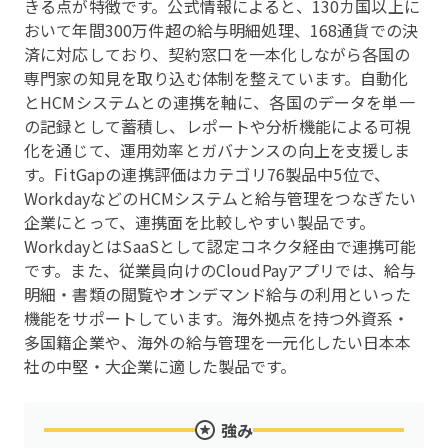
きる点が特徴です。公式情報によると、130カ国以上に
おいて年間300万件超の給与明細処理、168通貨での決
済に対応しており、契約窓口を一本化しながら各国の
専門家の知見を取り込む体制を整えています。自動化
とHCMシステムとの連携を軸に、各国のデータを単一
の記録として蓄積し、レポートや分析機能による可視
化を通じて、運用効率とガバナンスの向上を支援しま
す。FitGapの連携評価はカテゴリ76製品中5位で、
WorkdayなどのHCMシステムと給与管理をつなぎたい
企業にとって、連携面を比較しやすい製品です。
WorkdayとはSaaSとして認定コネクタ経由で連携可能
です。また、従業員向けのCloudPayアプリでは、給与
明細・書類の閲覧やオンデマンド給与の利用といった
機能をサポートしています。海外拠点を持つ外資系・
多国籍企業や、海外の給与管理を一元化したい日本本
社の中堅・大企業に適した製品です。
強み