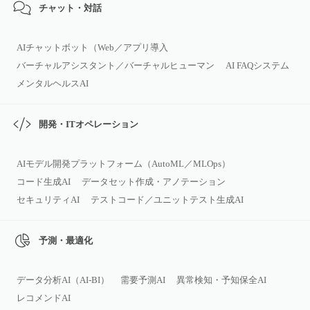
チャット・対話
AIチャットボット（Web／アプリ導入
バーチャルアシスタント／バーチャルヒューマン
AI FAQシステム
メンタルヘルスAI
開発・ITオペレーション
AIモデル開発プラットフォーム（AutoML／MLOps）
コード生成AI
データセット作成・アノテーション
セキュリティAI
テストコード／ユニットテスト生成AI
予測・最適化
データ分析AI（AI‑BI）
需要予測AI
異常検知・予知保全AI
レコメンドAI