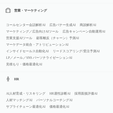
営業・マーケティング
コールセンター会話解析AI
広告バナー生成AI
商談解析AI
マーケティング／広告向けAIツール
広告キャンペーン自動運用AI
営業支援AIツール
顧客離反（チャーン）予測AI
マーケデータ統合・アトリビューションAI
インサイドセールス自動化AI
リードスコアリング/受注予測AI
LP／メール／SNS パーソナライゼーションAI
見積もり・価格最適化AI
HR
AI人材育成・リスキリング
HR適性診断AI
採用面接評価AI
人材マッチングAI
パーソナルコーチングAI
サプライチェーン最適化AI
価格最適化AI