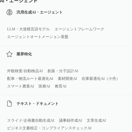
AI・エージェント
汎用生成AI・エージェント
LLM・大規模言語モデル
エージェントフレームワーク
エージェントオートメーション基盤
業界特化
外観検査/自動検品AI
創薬・分子設計AI
配車・物流ルート最適化AI
素材開発AI
在庫最適化AI（小売）
スマート農業AI
医療AI
教育AI
テキスト・ドキュメント
スライド/企画書自動生成AI
議事録作成AI
文章生成AI
ビジネス文書校正・コンプライアンスチェックAI