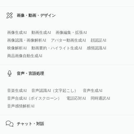
画像・動画・デザイン
画像生成AI
動画生成AI
画像編集・拡張AI
画像認識・画像解析AI
アバター動画生成AI
顔認証AI
映像解析AI
動画要約・ハイライト生成AI
感情認識AI
商品画像自動生成AI
音声・言語処理
音楽生成AI
音声認識AI（文字起こし）
音声生成AI
音声合成AI（ボイスクローン）
電話応対AI
同時通訳AI
音声感情解析AI
チャット・対話