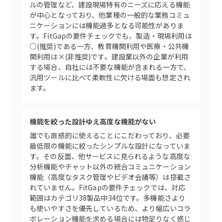
ルの管理など、建設現場特有のニーズに応える機能
が中心となっており、他業種の一般的な業務コミュ
ニケーションには機能過多となる可能性がありま
す。FitGapの要件チェックでも、製造・現場利用は
○(推奨)である一方、教育機関利用や医療・公共機
関利用は×(非推奨)です。建設業以外の企業が利用
する場合、自社には不要な機能が含まれる一方で、
汎用ツールに比べて柔軟性に欠ける場面も想定され
ます。
機能を絞った設計ゆえ高度な機能がない
誰でも直感的に使えることにこだわっており、必要
最低限の機能に絞ったシンプルな設計になっていま
す。その反面、他サービスに見られるような高度な
分析機能やチャット以外の統合コミュニケーション
機能（高度なタスク管理やビデオ会議等）は搭載さ
れていません。FitGapの要件チェックでは、対応
範囲はカテゴリ38製品中34位です。多機能さより
も使いやすさを優先しているため、より幅広いコラ
ボレーション機能を求める場合には物足りなく感じ