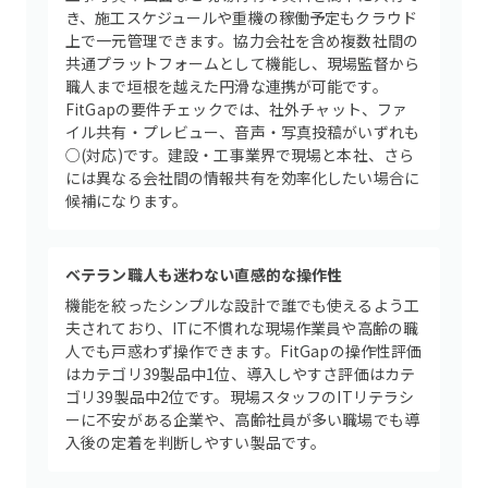
き、施工スケジュールや重機の稼働予定もクラウド
上で一元管理できます。協力会社を含め複数社間の
共通プラットフォームとして機能し、現場監督から
職人まで垣根を越えた円滑な連携が可能です。
FitGapの要件チェックでは、社外チャット、ファ
イル共有・プレビュー、音声・写真投稿がいずれも
○(対応)です。建設・工事業界で現場と本社、さら
には異なる会社間の情報共有を効率化したい場合に
候補になります。
ベテラン職人も迷わない直感的な操作性
機能を絞ったシンプルな設計で誰でも使えるよう工
夫されており、ITに不慣れな現場作業員や高齢の職
人でも戸惑わず操作できます。FitGapの操作性評価
はカテゴリ39製品中1位、導入しやすさ評価はカテ
ゴリ39製品中2位です。現場スタッフのITリテラシ
ーに不安がある企業や、高齢社員が多い職場でも導
入後の定着を判断しやすい製品です。