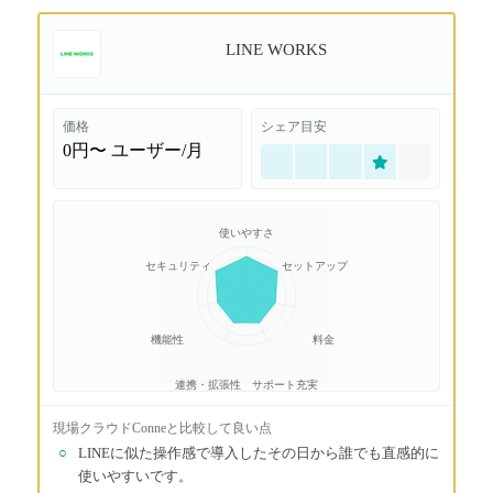
LINE WORKS
価格
シェア目安
0円〜
ユーザー/月
使いやすさ
セキュリティ
セットアップ
機能性
料金
連携・拡張性
サポート充実
現場クラウドConne
と比較して良い点
○
LINEに似た操作感で導入したその日から誰でも直感的に
使いやすいです。