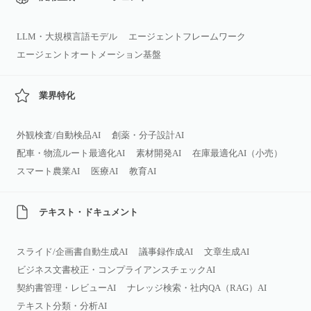
LLM・大規模言語モデル
エージェントフレームワーク
エージェントオートメーション基盤
業界特化
外観検査/自動検品AI
創薬・分子設計AI
配車・物流ルート最適化AI
素材開発AI
在庫最適化AI（小売）
スマート農業AI
医療AI
教育AI
テキスト・ドキュメント
スライド/企画書自動生成AI
議事録作成AI
文章生成AI
ビジネス文書校正・コンプライアンスチェックAI
契約書管理・レビューAI
ナレッジ検索・社内QA（RAG）AI
テキスト分類・分析AI