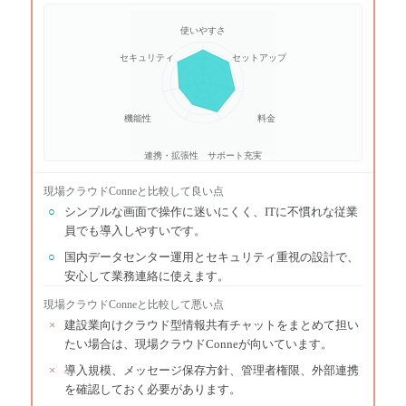
使いやすさ
セキュリティ
セットアップ
機能性
料金
連携・拡張性
サポート充実
現場クラウドConne
と比較して良い点
○
シンプルな画面で操作に迷いにくく、ITに不慣れな従業
員でも導入しやすいです。
○
国内データセンター運用とセキュリティ重視の設計で、
安心して業務連絡に使えます。
現場クラウドConne
と比較して悪い点
×
建設業向けクラウド型情報共有チャットをまとめて担い
たい場合は、現場クラウドConneが向いています。
×
導入規模、メッセージ保存方針、管理者権限、外部連携
を確認しておく必要があります。