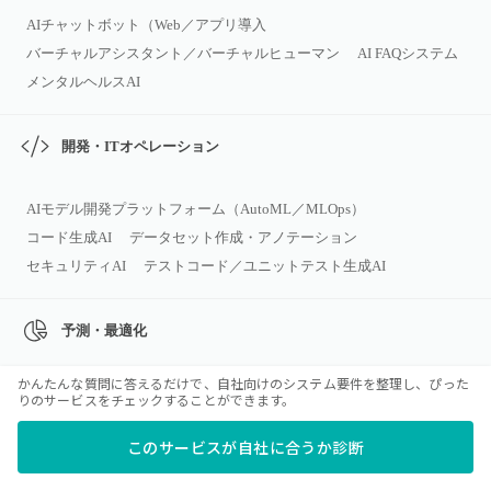
AIチャットボット（Web／アプリ導入
バーチャルアシスタント／バーチャルヒューマン
AI FAQシステム
メンタルヘルスAI
開発・ITオペレーション
AIモデル開発プラットフォーム（AutoML／MLOps）
コード生成AI
データセット作成・アノテーション
セキュリティAI
テストコード／ユニットテスト生成AI
予測・最適化
かんたんな質問に答えるだけで、自社向けのシステム要件を整理し、ぴった
データ分析AI（AI‑BI）
需要予測AI
異常検知・予知保全AI
りのサービスをチェックすることができます。
レコメンドAI
このサービスが自社に合うか診断
営業・マーケティング