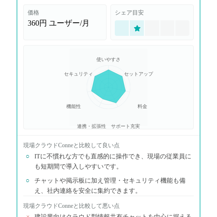
価格
シェア目安
360円
ユーザー/月
使いやすさ
セキュリティ
セットアップ
機能性
料金
連携・拡張性
サポート充実
現場クラウドConne
と比較して良い点
○
ITに不慣れな方でも直感的に操作でき、現場の従業員に
も短期間で導入しやすいです。
○
チャットや掲示板に加え管理・セキュリティ機能も備
え、社内連絡を安全に集約できます。
現場クラウドConne
と比較して悪い点
×
建設業向けクラウド型情報共有チャットを中心に据える