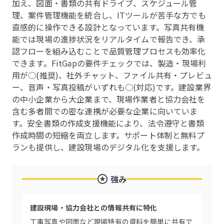
加え、図面・書類の共有ドライブ、スケジュール管
理、案件管理機能を統合し、ITツールが苦手な方でも
直感的に操作できる設計となっています。写真共有機
能では現場の進捗状況をリアルタイムで報告でき、承
認フローを組み込むことで品質管理プロセスも効率化
できます。FitGapの要件チェックでは、製造・現場利
用が○(推奨)、社外チャット、ファイル共有・プレビュ
ー、音声・写真投稿がいずれも○(対応)です。建設業界
の中小企業から大企業まで、現場作業者と協力会社を
含む多者間での密な連携が必要な企業に向いていま
す。安全書類の作成支援機能により、法令遵守と書類
作成時間の短縮を両立します。サポート体制と無料プ
ランも提供し、建設現場のデジタル化を支援します。
強み
建設現場・協力会社との情報共有に特化
工事写真や図面など現場特有の資料を簡単に共有で