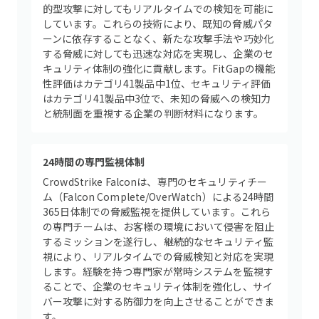
的型攻撃に対してもリアルタイムでの検知を可能に
しています。これらの技術により、既知の脅威パタ
ーンに依存することなく、新たな攻撃手法や巧妙化
する脅威に対しても迅速な対応を実現し、企業のセ
キュリティ体制の強化に貢献します。FitGapの機能
性評価はカテゴリ41製品中1位、セキュリティ評価
はカテゴリ41製品中3位で、未知の脅威への検知力
と統制面を重視する企業の判断材料になります。
24時間の専門監視体制
CrowdStrike Falconは、専門のセキュリティチー
ム（Falcon Complete/OverWatch）による24時間
365日体制での脅威監視を提供しています。これら
の専門チームは、お客様の環境において侵害を阻止
するミッションを遂行し、継続的なセキュリティ監
視により、リアルタイムでの脅威検知と対応を実現
します。経験を持つ専門家が常時システムを監視す
ることで、企業のセキュリティ体制を強化し、サイ
バー攻撃に対する防御力を向上させることができま
す。