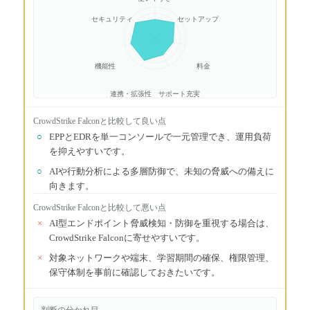
セキュリティ
セットアップ
機能性
料金
連携・拡張性
サポート充実
CrowdStrike Falcon
と比較して良い点
○
EPPとEDRを単一コンソールで一元管理でき、運用負荷
を抑えやすいです。
○
AIや行動分析による多層防御で、未知の脅威への備えに
向きます。
CrowdStrike Falcon
と比較して悪い点
×
AI型エンドポイント脅威検知・防御を重視する場合は、
CrowdStrike Falconに寄せやすいです。
×
対象ネットワークや端末、学習期間の確保、権限管理、
保守体制を事前に確認しておきたいです。