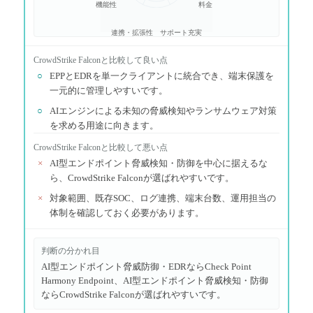
機能性
料金
連携・拡張性
サポート充実
CrowdStrike Falcon
と比較して良い点
○
EPPとEDRを単一クライアントに統合でき、端末保護を
一元的に管理しやすいです。
○
AIエンジンによる未知の脅威検知やランサムウェア対策
を求める用途に向きます。
CrowdStrike Falcon
と比較して悪い点
×
AI型エンドポイント脅威検知・防御を中心に据えるな
ら、CrowdStrike Falconが選ばれやすいです。
×
対象範囲、既存SOC、ログ連携、端末台数、運用担当の
体制を確認しておく必要があります。
判断の分かれ目
AI型エンドポイント脅威防御・EDRならCheck Point
Harmony Endpoint、AI型エンドポイント脅威検知・防御
ならCrowdStrike Falconが選ばれやすいです。