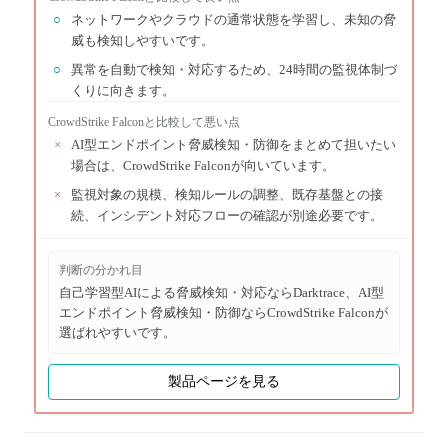
○
ネットワークやクラウドの通常状態を学習し、未知の脅
威も検知しやすいです。
○
異常を自動で検知・対応するため、24時間の監視体制づ
くりに向きます。
CrowdStrike Falcon
と比較して悪い点
×
AI型エンドポイント脅威検知・防御をまとめて担いたい
場合は、CrowdStrike Falconが向いています。
×
監視対象の規模、検知ルールの調整、既存基盤との接
続、インシデント対応フローの確認が別途必要です。
判断の分かれ目
自己学習型AIによる脅威検知・対応ならDarktrace、AI型
エンドポイント脅威検知・防御ならCrowdStrike Falconが
選ばれやすいです。
製品ページを見る