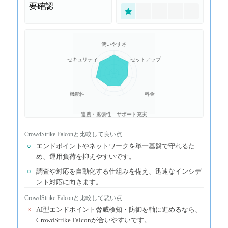
要確認
使いやすさ
セキュリティ
セットアップ
機能性
料金
連携・拡張性
サポート充実
CrowdStrike Falcon
と比較して良い点
○
エンドポイントやネットワークを単一基盤で守れるた
め、運用負荷を抑えやすいです。
○
調査や対応を自動化する仕組みを備え、迅速なインシデ
ント対応に向きます。
CrowdStrike Falcon
と比較して悪い点
×
AI型エンドポイント脅威検知・防御を軸に進めるなら、
CrowdStrike Falconが合いやすいです。