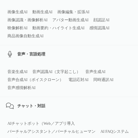
画像生成AI
動画生成AI
画像編集・拡張AI
画像認識・画像解析AI
アバター動画生成AI
顔認証AI
映像解析AI
動画要約・ハイライト生成AI
感情認識AI
商品画像自動生成AI
音声・言語処理
音楽生成AI
音声認識AI（文字起こし）
音声生成AI
音声合成AI（ボイスクローン）
電話応対AI
同時通訳AI
音声感情解析AI
チャット・対話
AIチャットボット（Web／アプリ導入
バーチャルアシスタント／バーチャルヒューマン
AI FAQシステム