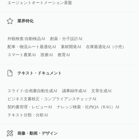
エージェントオートメーション基盤
業界特化
外観検査/自動検品AI
創薬・分子設計AI
配車・物流ルート最適化AI
素材開発AI
在庫最適化AI（小売）
スマート農業AI
医療AI
教育AI
テキスト・ドキュメント
スライド/企画書自動生成AI
議事録作成AI
文章生成AI
ビジネス文書校正・コンプライアンスチェックAI
契約書管理・レビューAI
ナレッジ検索・社内QA（RAG）AI
テキスト分類・分析AI
画像・動画・デザイン