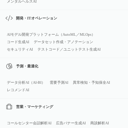
メンタルヘルスAI
開発・ITオペレーション
AIモデル開発プラットフォーム（AutoML／MLOps）
コード生成AI
データセット作成・アノテーション
セキュリティAI
テストコード／ユニットテスト生成AI
予測・最適化
データ分析AI（AI‑BI）
需要予測AI
異常検知・予知保全AI
レコメンドAI
営業・マーケティング
コールセンター会話解析AI
広告バナー生成AI
商談解析AI