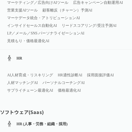
マーケティング／広告向けAIツール
広告キャンペーン自動運用AI
営業支援AIツール
顧客離反（チャーン）予測AI
マーケデータ統合・アトリビューションAI
インサイドセールス自動化AI
リードスコアリング/受注予測AI
LP／メール／SNS パーソナライゼーションAI
見積もり・価格最適化AI
HR
AI人材育成・リスキリング
HR適性診断AI
採用面接評価AI
人材マッチングAI
パーソナルコーチングAI
サプライチェーン最適化AI
価格最適化AI
ソフトウェア(Saas)
HR (人事・労務・組織・採用)