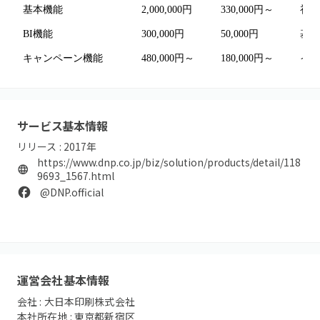
基本機能
2,000,000円
330,000円～
初年
BI機能
300,000円
50,000円
基本
キャンペーン機能
480,000円～
180,000円～
イン
サービス基本情報
リリース :
2017
年
https://www.dnp.co.jp/biz/solution/products/detail/118
9693_1567.html
@DNP.official
運営会社基本情報
会社 :
大日本印刷株式会社
本社所在地 :
東京都新宿区