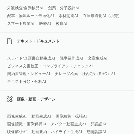
外観検査/自動検品AI
創薬・分子設計AI
配車・物流ルート最適化AI
素材開発AI
在庫最適化AI（小売）
スマート農業AI
医療AI
教育AI
テキスト・ドキュメント
スライド/企画書自動生成AI
議事録作成AI
文章生成AI
ビジネス文書校正・コンプライアンスチェックAI
契約書管理・レビューAI
ナレッジ検索・社内QA（RAG）AI
テキスト分類・分析AI
画像・動画・デザイン
画像生成AI
動画生成AI
画像編集・拡張AI
画像認識・画像解析AI
アバター動画生成AI
顔認証AI
映像解析AI
動画要約・ハイライト生成AI
感情認識AI