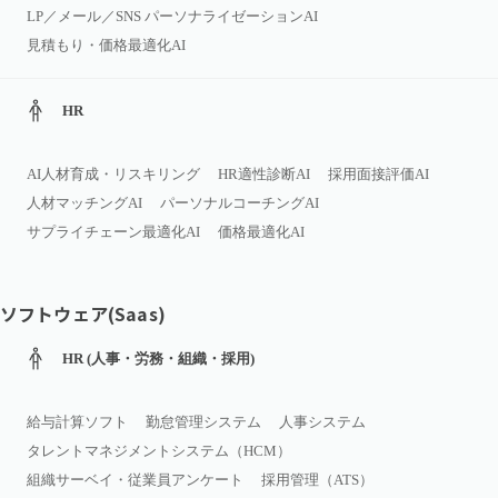
LP／メール／SNS パーソナライゼーションAI
見積もり・価格最適化AI
HR
AI人材育成・リスキリング
HR適性診断AI
採用面接評価AI
人材マッチングAI
パーソナルコーチングAI
サプライチェーン最適化AI
価格最適化AI
ソフトウェア(Saas)
HR (人事・労務・組織・採用)
給与計算ソフト
勤怠管理システム
人事システム
タレントマネジメントシステム（HCM）
組織サーベイ・従業員アンケート
採用管理（ATS）