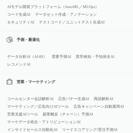
AIモデル開発プラットフォーム（AutoML／MLOps）
コード生成AI
データセット作成・アノテーション
セキュリティAI
テストコード／ユニットテスト生成AI
予測・最適化
データ分析AI（AI‑BI）
需要予測AI
異常検知・予知保全AI
レコメンドAI
営業・マーケティング
コールセンター会話解析AI
広告バナー生成AI
商談解析AI
マーケティング／広告向けAIツール
広告キャンペーン自動運用AI
営業支援AIツール
顧客離反（チャーン）予測AI
マーケデータ統合・アトリビューションAI
インサイドセールス自動化AI
リードスコアリング/受注予測AI