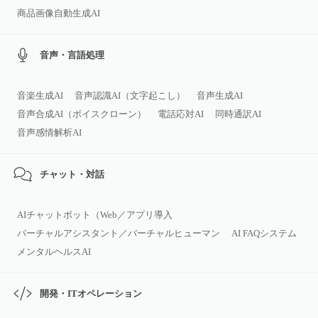
商品画像自動生成AI
音声・言語処理
音楽生成AI
音声認識AI（文字起こし）
音声生成AI
音声合成AI（ボイスクローン）
電話応対AI
同時通訳AI
音声感情解析AI
チャット・対話
AIチャットボット（Web／アプリ導入
バーチャルアシスタント／バーチャルヒューマン
AI FAQシステム
メンタルヘルスAI
開発・ITオペレーション