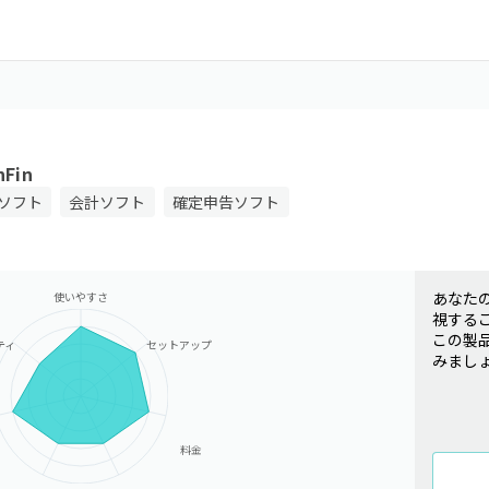
Fin
ソフト
会計ソフト
確定申告ソフト
あなた
使いやすさ
視する
この製
ティ
セットアップ
みまし
料金