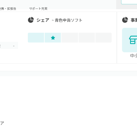
連携・拡張性
サポート充実
シェア
事
~
青色申告ソフト
金
-
中
ア