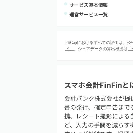
サービス基本情報
運営サービス一覧
FitGapにおけるすべての評価は
ド」
、シェアデータの算出根拠は
「
スマホ会計FinFin
と
会計バンク株式会社が提供
書の発行、確定申告まで
携、レシート撮影による
ど、入力の手間を減らす