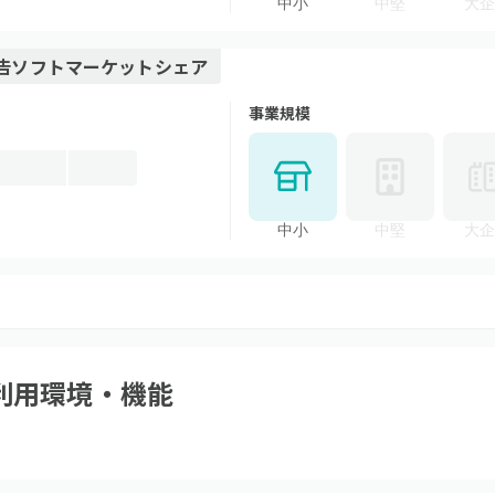
中小
中堅
大企
告ソフト
マーケットシェア
事業規模
中小
中堅
大企
利用環境・機能