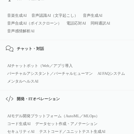
音楽生成AI
音声認識AI（文字起こし）
音声生成AI
音声合成AI（ボイスクローン）
電話応対AI
同時通訳AI
音声感情解析AI
チャット・対話
AIチャットボット（Web／アプリ導入
バーチャルアシスタント／バーチャルヒューマン
AI FAQシステム
メンタルヘルスAI
開発・ITオペレーション
AIモデル開発プラットフォーム（AutoML／MLOps）
コード生成AI
データセット作成・アノテーション
セキュリティAI
テストコード／ユニットテスト生成AI