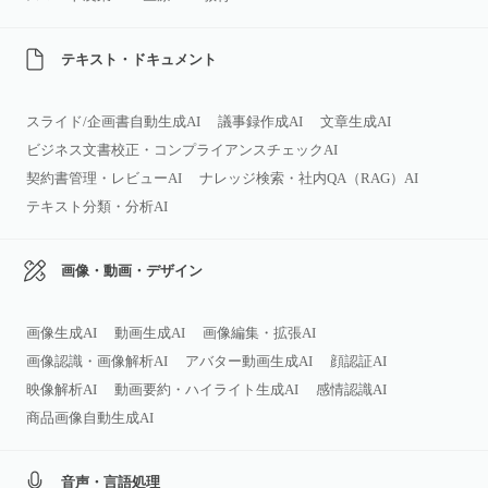
テキスト・ドキュメント
スライド/企画書自動生成AI
議事録作成AI
文章生成AI
ビジネス文書校正・コンプライアンスチェックAI
契約書管理・レビューAI
ナレッジ検索・社内QA（RAG）AI
テキスト分類・分析AI
画像・動画・デザイン
画像生成AI
動画生成AI
画像編集・拡張AI
画像認識・画像解析AI
アバター動画生成AI
顔認証AI
映像解析AI
動画要約・ハイライト生成AI
感情認識AI
商品画像自動生成AI
音声・言語処理