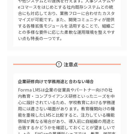
や他システムとの連携を行えます。人事システムや
eコマースをはじめとする社内既存システムとの統
合にも対応しており、業務フローに合わせたカスタ
マイズが可能です。また、開発コミュニティが提供
する各種拡張モジュールを活用することで、組織ご
との多様な要件に応じた柔軟な運用環境を整えやす
い点も特長の一つです。
注意点
企業研修向けで学務用途と合わない場合
Forma LMSは企業の従業員やパートナー向けの社
内教育・コンプライアンス研修といったニーズを中
心に設計されているため、学校教育における学務運
用には適さない場面があります。教育機関向けの機
能を重視したLMSと比較すると、注力している機能
領域が異なる場合があり、導入前に自組織の用途と
合致するかどうかを確認しておくことが望ましいで
しょう。FitGapの業種別シェアでは、教育、学習支