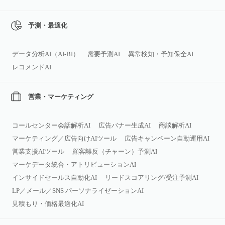
予測・最適化
データ分析AI（AI‑BI）
需要予測AI
異常検知・予知保全AI
レコメンドAI
営業・マーケティング
コールセンター会話解析AI
広告バナー生成AI
商談解析AI
マーケティング／広告向けAIツール
広告キャンペーン自動運用AI
営業支援AIツール
顧客離反（チャーン）予測AI
マーケデータ統合・アトリビューションAI
インサイドセールス自動化AI
リードスコアリング/受注予測AI
LP／メール／SNS パーソナライゼーションAI
見積もり・価格最適化AI