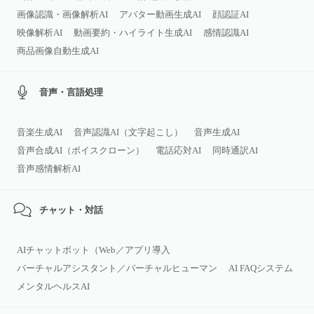
画像認識・画像解析AI
アバター動画生成AI
顔認証AI
映像解析AI
動画要約・ハイライト生成AI
感情認識AI
商品画像自動生成AI
音声・言語処理
音楽生成AI
音声認識AI（文字起こし）
音声生成AI
音声合成AI（ボイスクローン）
電話応対AI
同時通訳AI
音声感情解析AI
チャット・対話
AIチャットボット（Web／アプリ導入
バーチャルアシスタント／バーチャルヒューマン
AI FAQシステム
メンタルヘルスAI