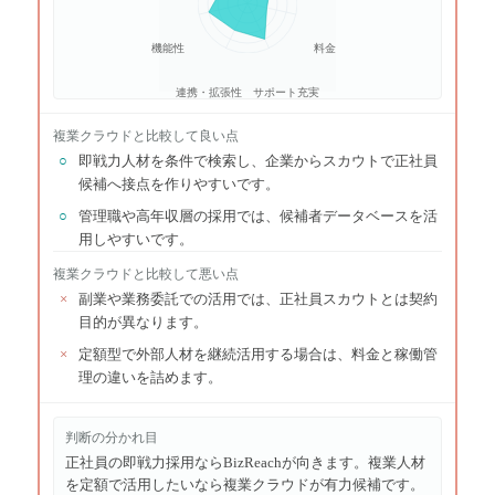
機能性
料金
連携・拡張性
サポート充実
複業クラウド
と比較して良い点
○
即戦力人材を条件で検索し、企業からスカウトで正社員
候補へ接点を作りやすいです。
○
管理職や高年収層の採用では、候補者データベースを活
用しやすいです。
複業クラウド
と比較して悪い点
×
副業や業務委託での活用では、正社員スカウトとは契約
目的が異なります。
×
定額型で外部人材を継続活用する場合は、料金と稼働管
理の違いを詰めます。
判断の分かれ目
正社員の即戦力採用ならBizReachが向きます。複業人材
を定額で活用したいなら複業クラウドが有力候補です。