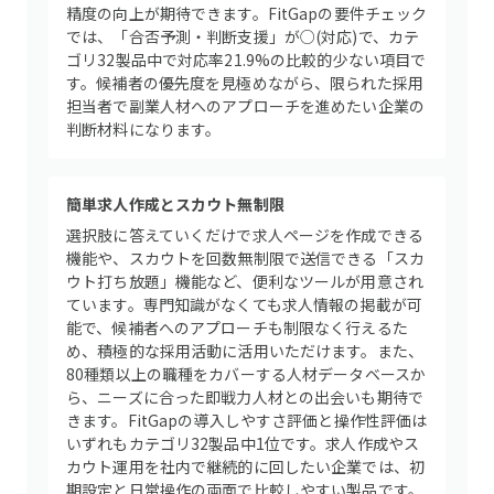
精度の向上が期待できます。FitGapの要件チェック
では、「合否予測・判断支援」が○(対応)で、カテ
ゴリ32製品中で対応率21.9%の比較的少ない項目で
す。候補者の優先度を見極めながら、限られた採用
担当者で副業人材へのアプローチを進めたい企業の
判断材料になります。
簡単求人作成とスカウト無制限
選択肢に答えていくだけで求人ページを作成できる
機能や、スカウトを回数無制限で送信できる「スカ
ウト打ち放題」機能など、便利なツールが用意され
ています。専門知識がなくても求人情報の掲載が可
能で、候補者へのアプローチも制限なく行えるた
め、積極的な採用活動に活用いただけます。また、
80種類以上の職種をカバーする人材データベースか
ら、ニーズに合った即戦力人材との出会いも期待で
きます。FitGapの導入しやすさ評価と操作性評価は
いずれもカテゴリ32製品中1位です。求人作成やス
カウト運用を社内で継続的に回したい企業では、初
期設定と日常操作の両面で比較しやすい製品です。