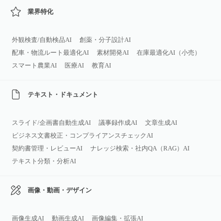
業界特化
外観検査/自動検品AI
創薬・分子設計AI
配車・物流ルート最適化AI
素材開発AI
在庫最適化AI（小売）
スマート農業AI
医療AI
教育AI
テキスト・ドキュメント
スライド/企画書自動生成AI
議事録作成AI
文章生成AI
ビジネス文書校正・コンプライアンスチェックAI
契約書管理・レビューAI
ナレッジ検索・社内QA（RAG）AI
テキスト分類・分析AI
画像・動画・デザイン
画像生成AI
動画生成AI
画像編集・拡張AI