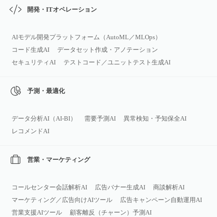
開発・ITオペレーション
AIモデル開発プラットフォーム（AutoML／MLOps）
コード生成AI
データセット作成・アノテーション
セキュリティAI
テストコード／ユニットテスト生成AI
予測・最適化
データ分析AI（AI‑BI）
需要予測AI
異常検知・予知保全AI
レコメンドAI
営業・マーケティング
コールセンター会話解析AI
広告バナー生成AI
商談解析AI
マーケティング／広告向けAIツール
広告キャンペーン自動運用AI
営業支援AIツール
顧客離反（チャーン）予測AI