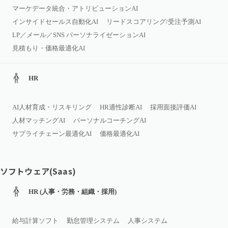
マーケデータ統合・アトリビューションAI
インサイドセールス自動化AI
リードスコアリング/受注予測AI
LP／メール／SNS パーソナライゼーションAI
見積もり・価格最適化AI
HR
AI人材育成・リスキリング
HR適性診断AI
採用面接評価AI
人材マッチングAI
パーソナルコーチングAI
サプライチェーン最適化AI
価格最適化AI
ソフトウェア(Saas)
HR (人事・労務・組織・採用)
給与計算ソフト
勤怠管理システム
人事システム