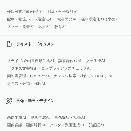
外観検査/自動検品AI
創薬・分子設計AI
配車・物流ルート最適化AI
素材開発AI
在庫最適化AI（小売）
スマート農業AI
医療AI
教育AI
テキスト・ドキュメント
スライド/企画書自動生成AI
議事録作成AI
文章生成AI
ビジネス文書校正・コンプライアンスチェックAI
契約書管理・レビューAI
ナレッジ検索・社内QA（RAG）AI
テキスト分類・分析AI
画像・動画・デザイン
画像生成AI
動画生成AI
画像編集・拡張AI
画像認識・画像解析AI
アバター動画生成AI
顔認証AI