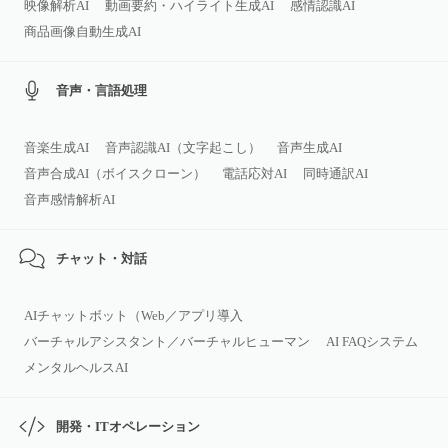
映像解析AI
動画要約・ハイライト生成AI
感情認識AI
商品画像自動生成AI
音声・言語処理
音楽生成AI
音声認識AI（文字起こし）
音声生成AI
音声合成AI（ボイスクローン）
電話応対AI
同時通訳AI
音声感情解析AI
チャット・対話
AIチャットボット（Web／アプリ導入
バーチャルアシスタント／バーチャルヒューマン
AI FAQシステム
メンタルヘルスAI
開発・ITオペレーション