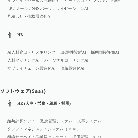
インサイドセールス自動化AI
リードスコアリング/受注予測AI
LP／メール／SNS パーソナライゼーションAI
見積もり・価格最適化AI
HR
AI人材育成・リスキリング
HR適性診断AI
採用面接評価AI
人材マッチングAI
パーソナルコーチングAI
サプライチェーン最適化AI
価格最適化AI
ソフトウェア(Saas)
HR (人事・労務・組織・採用)
給与計算ソフト
勤怠管理システム
人事システム
タレントマネジメントシステム（HCM）
組織サーベイ・従業員アンケート
採用管理（ATS）