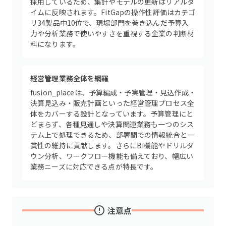
採用しているため、集計やモデルの更新はリアルタ
イムに反映されます。FitGapの操作性評価はカテゴ
リ34製品中10位で、現場部門を巻き込んだ予算入
力や分析業務で使いやすさを重視する企業の判断材
料になります。
経営管理業務全体を網羅
fusion_placeは、予算編成・予実管理・見込作成・
決算見込み・販売計画といった経営管理プロセス全
体をカバーする設計となっています。予算管理にと
どまらず、各種見通しや決算関連業務も一つのシス
テム上で処理できるため、部署間での情報統合と一
貫性の維持に貢献します。さらにBI機能やドリルダ
ウン分析、ワークフロー機能も備えており、幅広い
業務ニーズに対応できる点が特長です。
注意点