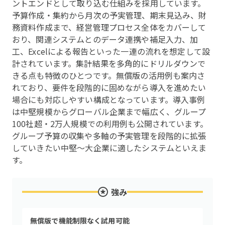
ントエンドとして取り込む仕組みを採用しています。
予算作成・集約から月次の予実管理、期末見込み、財
務資料作成まで、経営管理プロセス全体をカバーして
おり、関連システムとのデータ連携や補足入力、加
工、Excelによる報告といった一連の流れを想定して設
計されています。集計結果を多角的にドリルダウンで
きる点も特徴のひとつです。無償版の活用例も案内さ
れており、要件を段階的に固めながら導入を進めたい
場合にも対応しやすい構成となっています。導入事例
は中堅規模からグローバル企業まで幅広く、グループ
100社超・2万人規模での利用例も公開されています。
グループ予算の収集や多軸の予実管理を段階的に拡張
していきたい中堅〜大企業に適したシステムといえま
す。
強み
無償版で機能制限なく試用可能