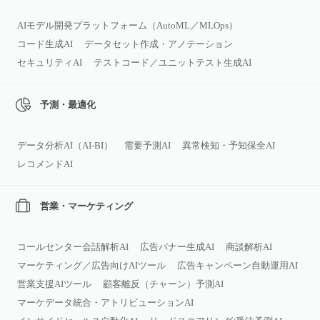
AIモデル開発プラットフォーム（AutoML／MLOps）
コード生成AI
データセット作成・アノテーション
セキュリティAI
テストコード／ユニットテスト生成AI
予測・最適化
データ分析AI（AI‑BI）
需要予測AI
異常検知・予知保全AI
レコメンドAI
営業・マーケティング
コールセンター会話解析AI
広告バナー生成AI
商談解析AI
マーケティング／広告向けAIツール
広告キャンペーン自動運用AI
営業支援AIツール
顧客離反（チャーン）予測AI
マーケデータ統合・アトリビューションAI