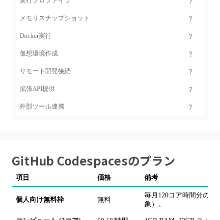
実行プロファイラ
メモリスナップショット
Docker実行
仮想環境作成
リモート開発接続
拡張API提供
外部ツール連携
GitHub Codespaces
のプラン
項目
価格
備考
毎月120コア時間分のコン
個人向け無料枠
無料
象）。