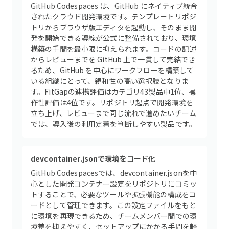
GitHub Codespaces は、GitHub にネイティブ統合
されたクラウド開発環境です。テンプレートリポジ
トリからブラウザ版エディタを起動し、そのまま開
発を開始できる導線が公式に整備されており、環境
構築の手間を最小限に抑えられます。コードの記述
からレビューまでを GitHub 上で一貫して完結でき
るため、GitHub を中心にワークフローを構築して
いる組織にとって、親和性の高い選択肢となりま
す。FitGapの連携評価はカテゴリ43製品中1位、操
作性評価は4位です。リポジトリ起点で開発環境を
立ち上げ、レビューまで同じ流れで進めたいチーム
では、導入後の利用定着を判断しやすい製品です。
devcontainer.jsonで環境をコード化
GitHub Codespacesでは、devcontainer.jsonを中
心とした開発コンテナー設定をリポジトリにコミッ
トすることで、必要なツールや拡張機能の構成をコ
ードとして管理できます。この設定ファイルをもと
に環境を再現できるため、チームメンバー間での環
境差を抑えやすく、セットアップにかかる手間を軽