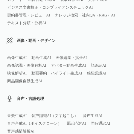
ビジネス文書校正・コンプライアンスチェックAI
契約書管理・レビューAI
ナレッジ検索・社内QA（RAG）AI
テキスト分類・分析AI
画像・動画・デザイン
画像生成AI
動画生成AI
画像編集・拡張AI
画像認識・画像解析AI
アバター動画生成AI
顔認証AI
映像解析AI
動画要約・ハイライト生成AI
感情認識AI
商品画像自動生成AI
音声・言語処理
音楽生成AI
音声認識AI（文字起こし）
音声生成AI
音声合成AI（ボイスクローン）
電話応対AI
同時通訳AI
音声感情解析AI