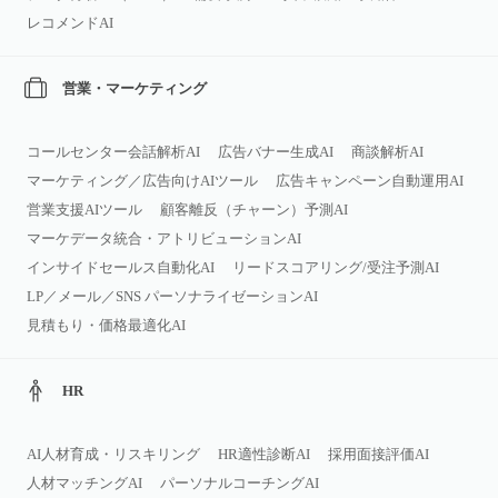
レコメンドAI
営業・マーケティング
コールセンター会話解析AI
広告バナー生成AI
商談解析AI
マーケティング／広告向けAIツール
広告キャンペーン自動運用AI
営業支援AIツール
顧客離反（チャーン）予測AI
マーケデータ統合・アトリビューションAI
インサイドセールス自動化AI
リードスコアリング/受注予測AI
LP／メール／SNS パーソナライゼーションAI
見積もり・価格最適化AI
HR
AI人材育成・リスキリング
HR適性診断AI
採用面接評価AI
人材マッチングAI
パーソナルコーチングAI