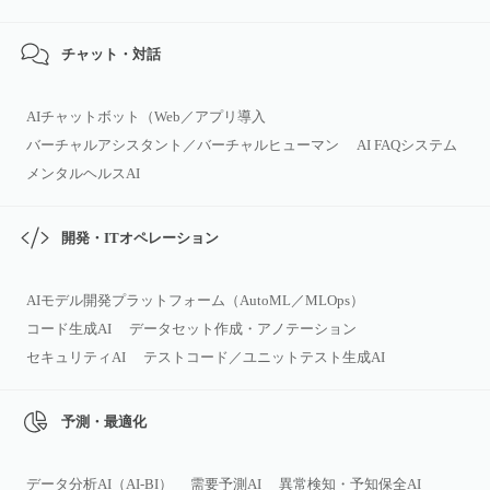
チャット・対話
AIチャットボット（Web／アプリ導入
バーチャルアシスタント／バーチャルヒューマン
AI FAQシステム
メンタルヘルスAI
開発・ITオペレーション
AIモデル開発プラットフォーム（AutoML／MLOps）
コード生成AI
データセット作成・アノテーション
セキュリティAI
テストコード／ユニットテスト生成AI
予測・最適化
データ分析AI（AI‑BI）
需要予測AI
異常検知・予知保全AI