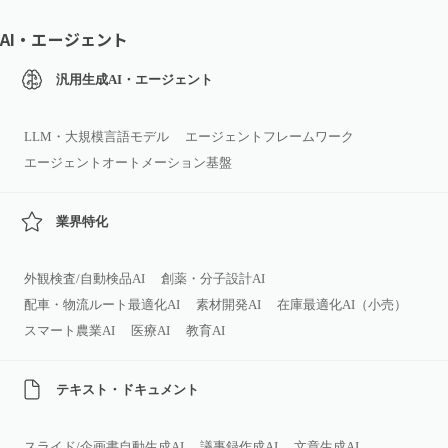
AI・エージェント
汎用生成AI・エージェント
LLM・大規模言語モデル
エージェントフレームワーク
エージェントオートメーション基盤
業界特化
外観検査/自動検品AI
創薬・分子設計AI
配車・物流ルート最適化AI
素材開発AI
在庫最適化AI（小売）
スマート農業AI
医療AI
教育AI
テキスト・ドキュメント
スライド/企画書自動生成AI
議事録作成AI
文章生成AI