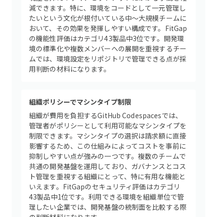
減できます。特に、環境をコードとして一元管理し
たいという文化が根付いている中〜大規模チームに
おいて、その効果を発揮しやすい構成です。FitGap
の機能性評価はカテゴリ43製品中3位です。開発環
境の標準化や複数メンバーへの展開を重視するチー
ムでは、環境設定をリポジトリで管理できる点が採
用判断の材料になります。
組織ポリシーでマシンタイプ制限
組織が費用を負担するGitHub Codespacesでは、
管理者がポリシーとして利用可能なマシンタイプを
制限できます。マシンタイプの選択は請求額に直接
影響するため、この仕組みによってコストを事前に
抑制しやすい点が強みの一つです。複数のチームで
共通の開発基盤を運用しており、ガバナンスとコス
ト管理を重視する組織にとって、特に有用な機能と
いえます。FitGapのセキュリティ評価はカテゴリ
43製品中1位です。利用できる環境を組織単位で管
理したい企業では、開発基盤の統制面を比較する際