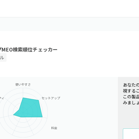
ップMEO検索順位チェッカー
ール
あなた
使いやすさ
視する
この製
ティ
セットアップ
みまし
料金