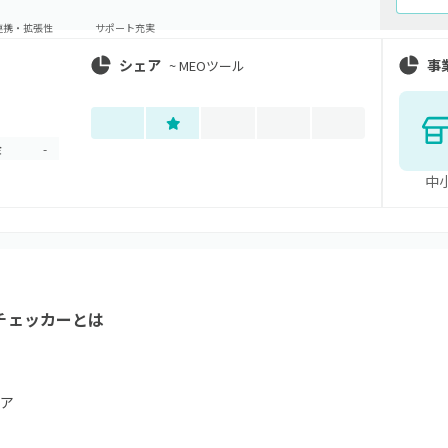
連携・拡張性
サポート充実
シェア
事
~
MEOツール
金
-
中
位チェッカー
とは
ア