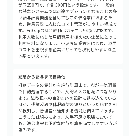
が同250円で、合計500円という設定です。一般的
な勤怠システムでは別途オプションとなることの多
い給与計算機能を含めてもこの価格帯に収まるた
め、従業員数に応じたコスト管理がしやすい構成で
す。FitGapの料金評価はカテゴリ94製品中8位で、
利用人数に応じた月額費用を抑えたい企業にとって
判断材料になります。小規模事業者をはじめ、運用
コストを重視する企業にとっても検討しやすい料金
体系といえます。
勤怠から給与まで自動化
打刻データの集計から給与計算まで、AIが一気通貫
で自動処理することで、人的ミスの削減につながり
ます。法改正への自動対応を設計に組み込んでいる
ほか、残業超過や休暇取得の偏りといった兆候をAI
が検知し、管理者へ通知する機能も備えています。
こうした仕組みにより、人手不足の現場において
も、法令遵守と正確な給与計算を両立しやすい点が
強みです。