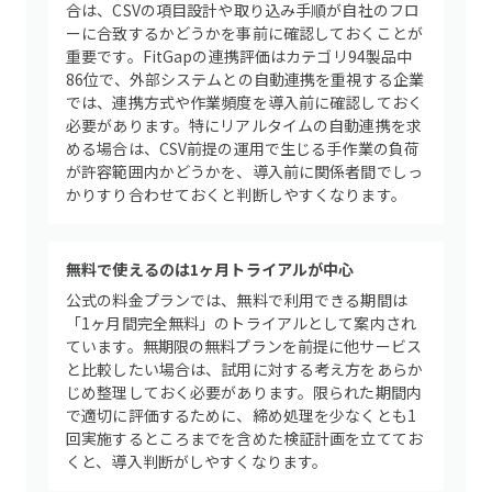
合は、CSVの項目設計や取り込み手順が自社のフロ
ーに合致するかどうかを事前に確認しておくことが
重要です。FitGapの連携評価はカテゴリ94製品中
86位で、外部システムとの自動連携を重視する企業
では、連携方式や作業頻度を導入前に確認しておく
必要があります。特にリアルタイムの自動連携を求
める場合は、CSV前提の運用で生じる手作業の負荷
が許容範囲内かどうかを、導入前に関係者間でしっ
かりすり合わせておくと判断しやすくなります。
無料で使えるのは1ヶ月トライアルが中心
公式の料金プランでは、無料で利用できる期間は
「1ヶ月間完全無料」のトライアルとして案内され
ています。無期限の無料プランを前提に他サービス
と比較したい場合は、試用に対する考え方をあらか
じめ整理しておく必要があります。限られた期間内
で適切に評価するために、締め処理を少なくとも1
回実施するところまでを含めた検証計画を立ててお
くと、導入判断がしやすくなります。