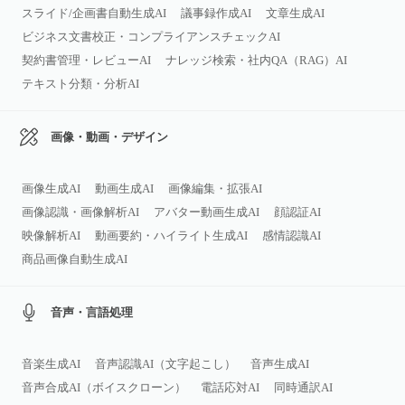
スライド/企画書自動生成AI
議事録作成AI
文章生成AI
ビジネス文書校正・コンプライアンスチェックAI
契約書管理・レビューAI
ナレッジ検索・社内QA（RAG）AI
テキスト分類・分析AI
画像・動画・デザイン
画像生成AI
動画生成AI
画像編集・拡張AI
画像認識・画像解析AI
アバター動画生成AI
顔認証AI
映像解析AI
動画要約・ハイライト生成AI
感情認識AI
商品画像自動生成AI
音声・言語処理
音楽生成AI
音声認識AI（文字起こし）
音声生成AI
音声合成AI（ボイスクローン）
電話応対AI
同時通訳AI