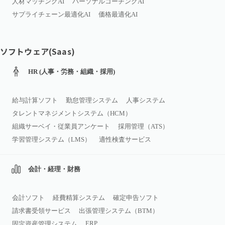
人材マッチングAI
パーソナルコーチングAI
サプライチェーン最適化AI
価格最適化AI
ソフトウェア(Saas)
HR (人事・労務・組織・採用)
給与計算ソフト
勤怠管理システム
人事システム
タレントマネジメントシステム（HCM）
組織サーベイ・従業員アンケート
採用管理（ATS）
学習管理システム（LMS）
適性検査サービス
会計・経理・財務
会計ソフト
経費精算システム
確定申告ソフト
請求書受領サービス
出張管理システム（BTM）
ERP
固定資産管理システム