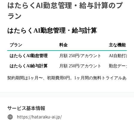
はたらくAI勤怠管理・給与計算
のプ
ラン
はたらくAI勤怠管理・給与計算
プラン
料金
主な機能・備
はたらくAI勤怠管理
月額 250円/アカウント
AI自動打刻
はたらくAI給与計算
月額 250円/アカウント
勤怠データ自
契約期間は1ヶ月〜、初期費用0円。1ヶ月間の無料トライアルあり
サービス基本情報
https://hataraku-ai.jp/