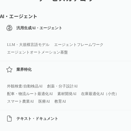
AI・エージェント
汎用生成AI・エージェント
LLM・大規模言語モデル
エージェントフレームワーク
エージェントオートメーション基盤
業界特化
外観検査/自動検品AI
創薬・分子設計AI
配車・物流ルート最適化AI
素材開発AI
在庫最適化AI（小売）
スマート農業AI
医療AI
教育AI
テキスト・ドキュメント