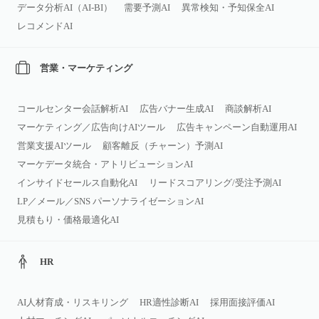
データ分析AI（AI‑BI）
需要予測AI
異常検知・予知保全AI
レコメンドAI
営業・マーケティング
コールセンター会話解析AI
広告バナー生成AI
商談解析AI
マーケティング／広告向けAIツール
広告キャンペーン自動運用AI
営業支援AIツール
顧客離反（チャーン）予測AI
マーケデータ統合・アトリビューションAI
インサイドセールス自動化AI
リードスコアリング/受注予測AI
LP／メール／SNS パーソナライゼーションAI
見積もり・価格最適化AI
HR
AI人材育成・リスキリング
HR適性診断AI
採用面接評価AI