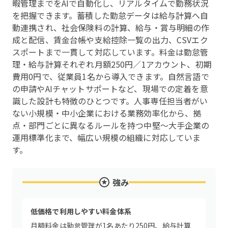
暇管理までをAIで自動化し、リアルタイムで勤務状況
を把握できます。蓄積した勤怠データは給与計算へ自
動連携され、社会保険料の計算、給与・賞与明細の作
成と配信、賃金台帳や支給控除一覧の出力、CSVエク
スポートまで一貫して対応しています。料金は勤怠管
理・給与計算それぞれ月額250円／1アカウント、初期
費用0円で、従業員1名から導入できます。自然言語で
の申請やAIチャットサポートなど、現場での定着を意
識した設計も特徴のひとつです。人事専任担当者がい
ない小規模・中小企業における業務効率化から、拠
点・部門ごとに異なるルールを持つ中堅〜大手企業の
運用標準化まで、幅広い規模の組織に対応していま
す。
強み
低価格で利用しやすい料金体系
月額料金は勤怠管理が1名あたり250円、給与計算