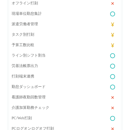
オフライン打刻
現場単位勤怠集計
派遣労働者管理
タスク別打刻
予算工数比較
ライン別シフト割当
労基法帳票出力
打刻端末連携
勤怠ダッシュボード
看護師夜勤回数管理
介護加算勤務チェック
PC/Web打刻
PCログオンログオフ打刻