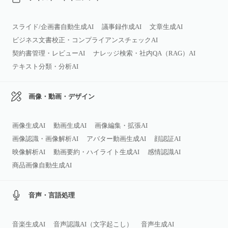
スライド/企画書自動生成AI
議事録作成AI
文章生成AI
ビジネス文書校正・コンプライアンスチェックAI
契約書管理・レビューAI
ナレッジ検索・社内QA（RAG）AI
テキスト分類・分析AI
画像・動画・デザイン
画像生成AI
動画生成AI
画像編集・拡張AI
画像認識・画像解析AI
アバター動画生成AI
顔認証AI
映像解析AI
動画要約・ハイライト生成AI
感情認識AI
商品画像自動生成AI
音声・言語処理
音楽生成AI
音声認識AI（文字起こし）
音声生成AI