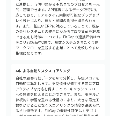
と連携し、与信申請から承認までのプロセスを一元
的に管理できます。API連携によるデータ取得に対
応しており、リアルタイム同期が可能なプラグ＆プ
レイ設計により、導入・展開の負担を抑えられま
す。また、幅広いERPに対応していることで、既存
の会計システムとの統合にかかる工数や負荷を軽減
できる点も特徴の一つです。FitGapの連携評価はカ
テゴリ33製品中2位で、複数システムをまたぐ与信
ワークフローを重視する企業にとって比較しやすい
指標になります。
AIによる自動リスクスコアリング
自社の顧客行動データをAIで分析し、与信スコアを
自動的に算出します。不良債権が発生する前にプロ
アクティブな対応を促すことで、キャッシュフロー
への影響を抑えることができます。また、モデルが
継続的に学習を重ねる仕組みにより、大きな設定工
数をかけることなくスコアリングの精度を高められ
る点も特徴です。FitGapの機能性評価はカテゴリ