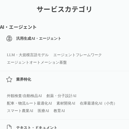
サービスカテゴリ
AI・エージェント
汎用生成AI・エージェント
LLM・大規模言語モデル
エージェントフレームワーク
エージェントオートメーション基盤
業界特化
外観検査/自動検品AI
創薬・分子設計AI
配車・物流ルート最適化AI
素材開発AI
在庫最適化AI（小売）
スマート農業AI
医療AI
教育AI
テキスト・ドキュメント