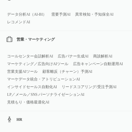
データ分析AI（AI‑BI）
需要予測AI
異常検知・予知保全AI
レコメンドAI
営業・マーケティング
コールセンター会話解析AI
広告バナー生成AI
商談解析AI
マーケティング／広告向けAIツール
広告キャンペーン自動運用AI
営業支援AIツール
顧客離反（チャーン）予測AI
マーケデータ統合・アトリビューションAI
インサイドセールス自動化AI
リードスコアリング/受注予測AI
LP／メール／SNS パーソナライゼーションAI
見積もり・価格最適化AI
HR