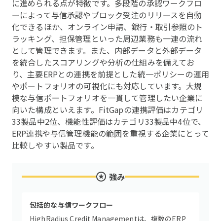
に進められる点が特徴です。多段階の承認ワークフロ
ーによって与信承認やブロック受注のリリースを自動
化できるほか、オンライン申請、銀行・取引参照のト
ラッキング、担保管理といった周辺業務も一連の流れ
として管理できます。また、内部データと外部データ
を統合したスコアリングや分析の仕組みを備えてお
り、主要ERPとの連携を前提とした統一ポリシーの運用
やポートフォリオの可視化にも対応しています。大規
模な与信ポートフォリオを一貫して管理したい企業に
向いた構成といえます。FitGapの連携評価はカテゴリ
33製品中2位、機能性評価はカテゴリ33製品中4位で、
ERP連携や与信管理機能の範囲を重視する企業にとって
比較しやすい製品です。
強み
包括的な与信ワークフロー
HighRadius Credit Managementは、複数のERP