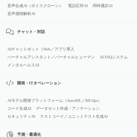
音声合成AI（ボイスクローン）
電話応対AI
同時通訳AI
音声感情解析AI
チャット・対話
AIチャットボット（Web／アプリ導入
バーチャルアシスタント／バーチャルヒューマン
AI FAQシステム
メンタルヘルスAI
開発・ITオペレーション
AIモデル開発プラットフォーム（AutoML／MLOps）
コード生成AI
データセット作成・アノテーション
セキュリティAI
テストコード／ユニットテスト生成AI
予測・最適化