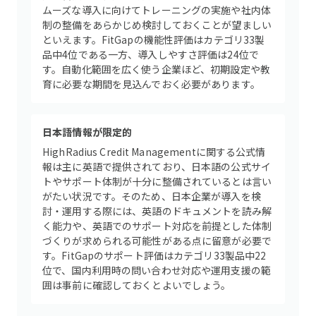
ムーズな導入に向けてトレーニングの実施や社内体
制の整備をあらかじめ検討しておくことが望ましい
といえます。FitGapの機能性評価はカテゴリ33製
品中4位である一方、導入しやすさ評価は24位で
す。自動化範囲を広く使う企業ほど、初期設定や教
育に必要な期間を見込んでおく必要があります。
日本語情報が限定的
HighRadius Credit Managementに関する公式情
報は主に英語で提供されており、日本語の公式サイ
トやサポート体制が十分に整備されているとは言い
がたい状況です。そのため、日本企業が導入を検
討・運用する際には、英語のドキュメントを読み解
く能力や、英語でのサポート対応を前提とした体制
づくりが求められる可能性がある点に留意が必要で
す。FitGapのサポート評価はカテゴリ33製品中22
位で、国内利用時の問い合わせ対応や運用支援の範
囲は事前に確認しておくとよいでしょう。