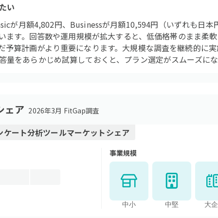
たい
icが月額4,802円、Businessが月額10,594円（いずれも
れています。回答数や運用規模が拡大すると、低価格帯のまま柔
だ予算計画がより重要になります。大規模な調査を継続的に実
答量をあらかじめ試算しておくと、プラン選定がスムーズにな
シェア
2026年3月 FitGap調査
ンケート分析ツール
マーケットシェア
事業規模
中小
中堅
大企