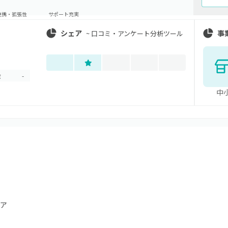
連携・拡張性
サポート充実
シェア
事
~
口コミ・アンケート分析ツール
金
-
中
ア