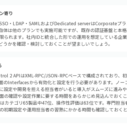
ン寄り
・LDAP・SAMLおよびDedicated serverはCorpora
自体は他のプランでも実施可能ですが、既存の認証基盤と本格
限られます。社内IDと統合した形での運用を想定している企
必要かどうかを確認・検討しておくことが望ましいでしょう。
る
eControl 2 APIはXML-RPC/JSON-RPCベースで構成され
のInterfacesから有効化と設定を行う必要があります。ノ
に設定や開発を担える担当者がいると導入がスムーズに進みや
面の確認や設定作業に要する時間をあらかじめ見込んでおくこ
評価はカテゴリ65製品中47位、操作性評価は63位です。専門担当
の初期設定や運用担当者の習熟にかかる時間も確認しておく