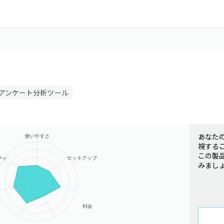
アンケート分析ツール
あなた
使いやすさ
視する
この製
ティ
セットアップ
みまし
料金