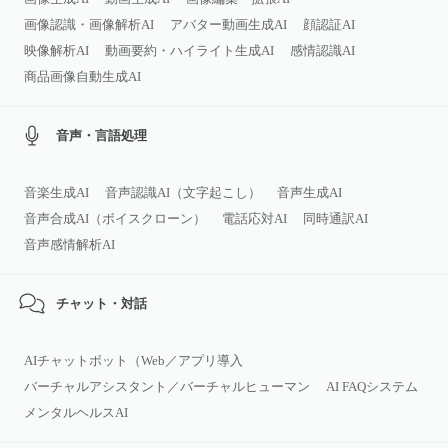
画像認識・画像解析AI
アバター動画生成AI
顔認証AI
映像解析AI
動画要約・ハイライト生成AI
感情認識AI
商品画像自動生成AI
音声・言語処理
音楽生成AI
音声認識AI（文字起こし）
音声生成AI
音声合成AI（ボイスクローン）
電話応対AI
同時通訳AI
音声感情解析AI
チャット・対話
AIチャットボット（Web／アプリ導入
バーチャルアシスタント／バーチャルヒューマン
AI FAQシステム
メンタルヘルスAI