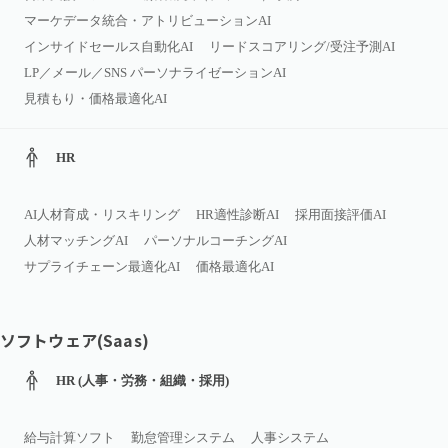
マーケデータ統合・アトリビューションAI
インサイドセールス自動化AI
リードスコアリング/受注予測AI
LP／メール／SNS パーソナライゼーションAI
見積もり・価格最適化AI
HR
AI人材育成・リスキリング
HR適性診断AI
採用面接評価AI
人材マッチングAI
パーソナルコーチングAI
サプライチェーン最適化AI
価格最適化AI
ソフトウェア(Saas)
HR (人事・労務・組織・採用)
給与計算ソフト
勤怠管理システム
人事システム