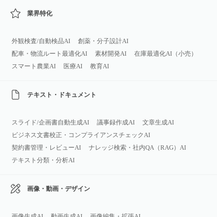
業界特化
外観検査/自動検品AI
創薬・分子設計AI
配車・物流ルート最適化AI
素材開発AI
在庫最適化AI（小売）
スマート農業AI
医療AI
教育AI
テキスト・ドキュメント
スライド/企画書自動生成AI
議事録作成AI
文章生成AI
ビジネス文書校正・コンプライアンスチェックAI
契約書管理・レビューAI
ナレッジ検索・社内QA（RAG）AI
テキスト分類・分析AI
画像・動画・デザイン
画像生成AI
動画生成AI
画像編集・拡張AI