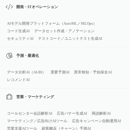
開発・ITオペレーション
AIモデル開発プラットフォーム（AutoML／MLOps）
コード生成AI
データセット作成・アノテーション
セキュリティAI
テストコード／ユニットテスト生成AI
予測・最適化
データ分析AI（AI‑BI）
需要予測AI
異常検知・予知保全AI
レコメンドAI
営業・マーケティング
コールセンター会話解析AI
広告バナー生成AI
商談解析AI
マーケティング／広告向けAIツール
広告キャンペーン自動運用AI
営業支援AIツール
顧客離反（チャーン）予測AI