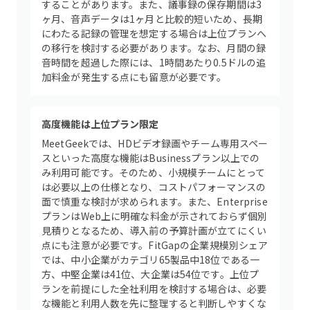
することがあります。また、議事録の保存期間は3
ヶ月、音声データは1ヶ月と比較的短いため、長期
にわたる記録の管理を想定する場合は上位プランへ
の移行を検討する必要があります。なお、月間の録
音時間を超過した際には、1時間あたり0.5ドルの追
加料金が発生する点にも留意が必要です。
高度機能は上位プラン限定
MeetGeekでは、HDビデオ録画やチーム専用スペー
スといった高度な機能はBusinessプラン以上での
み利用可能です。そのため、小規模チームにとって
は必要以上の仕様となり、コストパフォーマンスの
面で慎重な検討が求められます。また、Enterprise
プランはWeb上に明確な料金が示されておらず個別
見積りとなるため、導入前の予算計画が立てにくい
点にも注意が必要です。FitGapの企業規模別シェア
では、中小企業がカテゴリ65製品中18位である一
方、中堅企業は41位、大企業は54位です。上位プ
ランを前提にした全社利用を検討する場合は、必要
な機能と利用人数を先に整理すると判断しやすくな