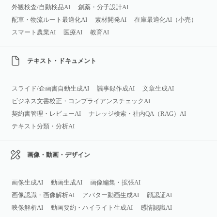
外観検査/自動検品AI
創薬・分子設計AI
配車・物流ルート最適化AI
素材開発AI
在庫最適化AI（小売）
スマート農業AI
医療AI
教育AI
テキスト・ドキュメント
スライド/企画書自動生成AI
議事録作成AI
文章生成AI
ビジネス文書校正・コンプライアンスチェックAI
契約書管理・レビューAI
ナレッジ検索・社内QA（RAG）AI
テキスト分類・分析AI
画像・動画・デザイン
画像生成AI
動画生成AI
画像編集・拡張AI
画像認識・画像解析AI
アバター動画生成AI
顔認証AI
映像解析AI
動画要約・ハイライト生成AI
感情認識AI