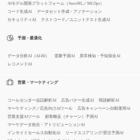
AIモデル開発プラットフォーム（AutoML／MLOps）
コード生成AI
データセット作成・アノテーション
セキュリティAI
テストコード／ユニットテスト生成AI
予測・最適化
データ分析AI（AI‑BI）
需要予測AI
異常検知・予知保全AI
レコメンドAI
営業・マーケティング
コールセンター会話解析AI
広告バナー生成AI
商談解析AI
マーケティング／広告向けAIツール
広告キャンペーン自動運用AI
営業支援AIツール
顧客離反（チャーン）予測AI
マーケデータ統合・アトリビューションAI
インサイドセールス自動化AI
リードスコアリング/受注予測AI