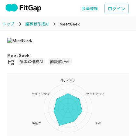
ログイン
会員登録
トップ
議事録作成AI
MeetGeek
MeetGeek
議事録作成AI
商談解析AI
使いやすさ
セキュリティ
セットアップ
機能性
料金