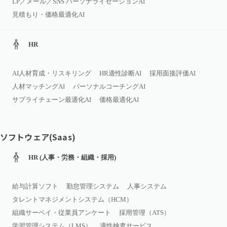
LP／メール／SNS パーソナライゼーションAI
見積もり・価格最適化AI
HR
AI人材育成・リスキリング
HR適性診断AI
採用面接評価AI
人材マッチングAI
パーソナルコーチングAI
サプライチェーン最適化AI
価格最適化AI
ソフトウェア(Saas)
HR (人事・労務・組織・採用)
給与計算ソフト
勤怠管理システム
人事システム
タレントマネジメントシステム（HCM）
組織サーベイ・従業員アンケート
採用管理（ATS）
学習管理システム（LMS）
適性検査サービス