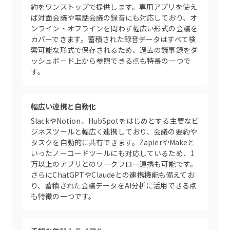
約をワンストップで提供します。専用アプリを使え
ば対面会議や電話会議の録音にも対応しており、オ
ンライン・オフラインを問わず幅広い形式の会議を
カバーできます。蓄積された録音データはすべて検
索可能な形式で保存されるため、過去の議事録をダ
ッシュボード上から参照できる点も特長の一つで
す。
幅広い連携と自動化
SlackやNotion、HubSpotをはじめとする主要なビ
ジネスツールと幅広く連携しており、会議の要約や
タスクを自動的に共有できます。ZapierやMakeと
いったノーコードツールにも対応しているため、1
万以上のアプリとのワークフロー連携も可能です。
さらにChatGPTやClaudeとの連携機能も備えてお
り、蓄積された会議データをAI分析に活用できる点
も特徴の一つです。