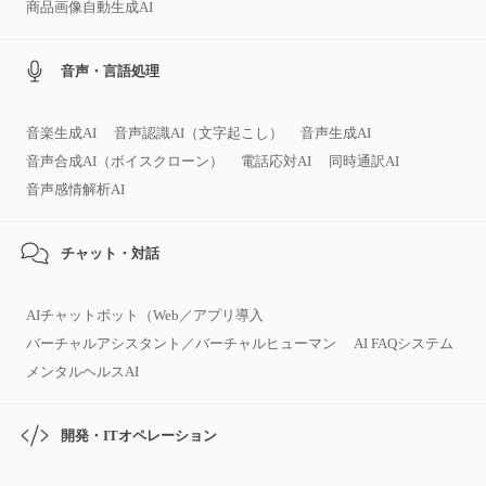
商品画像自動生成AI
音声・言語処理
音楽生成AI
音声認識AI（文字起こし）
音声生成AI
音声合成AI（ボイスクローン）
電話応対AI
同時通訳AI
音声感情解析AI
チャット・対話
AIチャットボット（Web／アプリ導入
バーチャルアシスタント／バーチャルヒューマン
AI FAQシステム
メンタルヘルスAI
開発・ITオペレーション