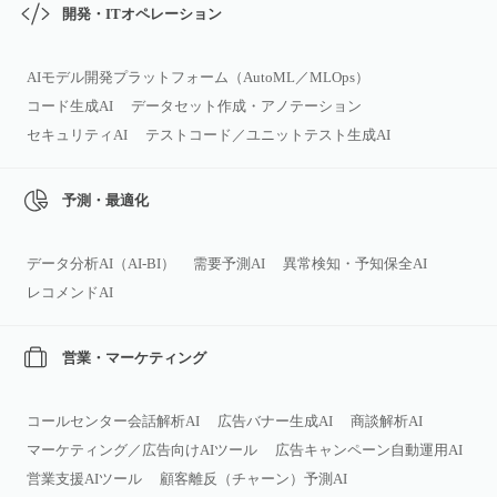
開発・ITオペレーション
AIモデル開発プラットフォーム（AutoML／MLOps）
コード生成AI
データセット作成・アノテーション
セキュリティAI
テストコード／ユニットテスト生成AI
予測・最適化
データ分析AI（AI‑BI）
需要予測AI
異常検知・予知保全AI
レコメンドAI
営業・マーケティング
コールセンター会話解析AI
広告バナー生成AI
商談解析AI
マーケティング／広告向けAIツール
広告キャンペーン自動運用AI
営業支援AIツール
顧客離反（チャーン）予測AI