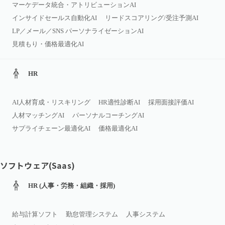
マーケデータ統合・アトリビューションAI
インサイドセールス自動化AI
リードスコアリング/受注予測AI
LP／メール／SNS パーソナライゼーションAI
見積もり・価格最適化AI
HR
AI人材育成・リスキリング
HR適性診断AI
採用面接評価AI
人材マッチングAI
パーソナルコーチングAI
サプライチェーン最適化AI
価格最適化AI
ソフトウェア(Saas)
HR (人事・労務・組織・採用)
給与計算ソフト
勤怠管理システム
人事システム