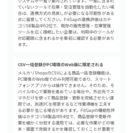
システムが一覧で案内されています。一覧に含まれ
ていないツールで在庫・受注管理を自動化したい場
合は、連携方式の見直しが必要になる可能性がある
点に留意してください。FitGapの連携評価はカテ
ゴリ58製品中52位で、既存の販売管理・在庫管理
ツールを広く接続したい企業は、利用中のツールが
対応範囲に含まれるかを事前に確認する必要があり
ます。
CSV一括登録がPC環境のWeb版に限定される
メルカリShopsのCSVによる商品一括登録機能は、
PC環境のWeb版でのみ利用可能であり、スマート
フォンアプリからは操作できません。そのため、モ
バイル中心で業務を進めている場合や、外出先でス
マホだけを使って商品登録・更新を完結させたい運
用では、別途PCを用意するなど作業導線を工夫す
る必要が生じる場合があります。FitGapの機能性評
価はカテゴリ58製品中54位で、商品登録や更新作
業を細かく分担する運用では、必要な作業がどの端
末・画面で完結するかを確認しておくことが重要で