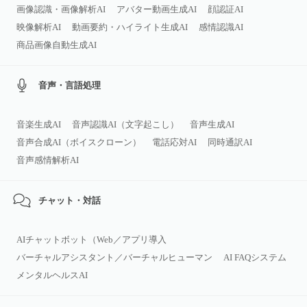
画像認識・画像解析AI
アバター動画生成AI
顔認証AI
映像解析AI
動画要約・ハイライト生成AI
感情認識AI
商品画像自動生成AI
音声・言語処理
音楽生成AI
音声認識AI（文字起こし）
音声生成AI
音声合成AI（ボイスクローン）
電話応対AI
同時通訳AI
音声感情解析AI
チャット・対話
AIチャットボット（Web／アプリ導入
バーチャルアシスタント／バーチャルヒューマン
AI FAQシステム
メンタルヘルスAI