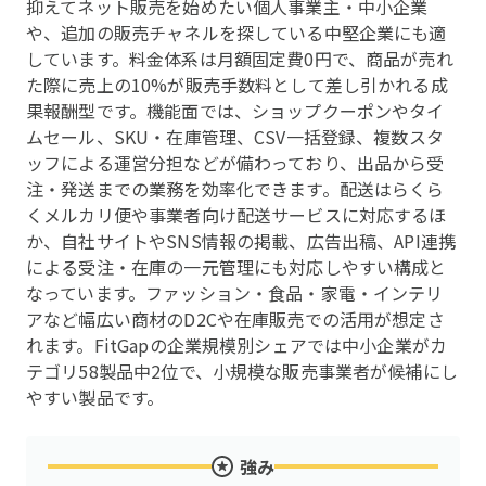
抑えてネット販売を始めたい個人事業主・中小企業
や、追加の販売チャネルを探している中堅企業にも適
しています。料金体系は月額固定費0円で、商品が売れ
た際に売上の10%が販売手数料として差し引かれる成
果報酬型です。機能面では、ショップクーポンやタイ
ムセール、SKU・在庫管理、CSV一括登録、複数スタ
ッフによる運営分担などが備わっており、出品から受
注・発送までの業務を効率化できます。配送はらくら
くメルカリ便や事業者向け配送サービスに対応するほ
か、自社サイトやSNS情報の掲載、広告出稿、API連携
による受注・在庫の一元管理にも対応しやすい構成と
なっています。ファッション・食品・家電・インテリ
アなど幅広い商材のD2Cや在庫販売での活用が想定さ
れます。FitGapの企業規模別シェアでは中小企業がカ
テゴリ58製品中2位で、小規模な販売事業者が候補にし
やすい製品です。
強み