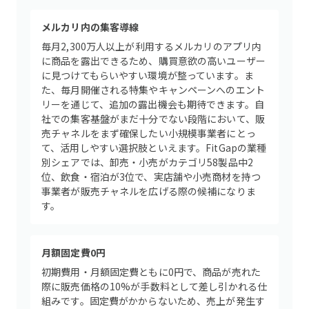
メルカリ内の集客導線
毎月2,300万人以上が利用するメルカリのアプリ内
に商品を露出できるため、購買意欲の高いユーザー
に見つけてもらいやすい環境が整っています。ま
た、毎月開催される特集やキャンペーンへのエント
リーを通じて、追加の露出機会も期待できます。自
社での集客基盤がまだ十分でない段階において、販
売チャネルをまず確保したい小規模事業者にとっ
て、活用しやすい選択肢といえます。FitGapの業種
別シェアでは、卸売・小売がカテゴリ58製品中2
位、飲食・宿泊が3位で、実店舗や小売商材を持つ
事業者が販売チャネルを広げる際の候補になりま
す。
月額固定費0円
初期費用・月額固定費ともに0円で、商品が売れた
際に販売価格の10%が手数料として差し引かれる仕
組みです。固定費がかからないため、売上が発生す