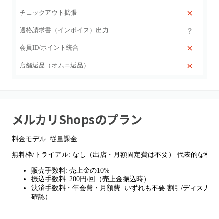
チェックアウト拡張
適格請求書（インボイス）出力
会員ID/ポイント統合
店舗返品（オムニ返品）
メルカリShops
のプラン
料金モデル: 従量課金
無料枠/トライアル: なし（出店・月額固定費は不要） 代表的な料金
販売手数料: 売上金の10%
振込手数料: 200円/回（売上金振込時）
決済手数料・年会費・月額費: いずれも不要 割引/ディスカ
確認）