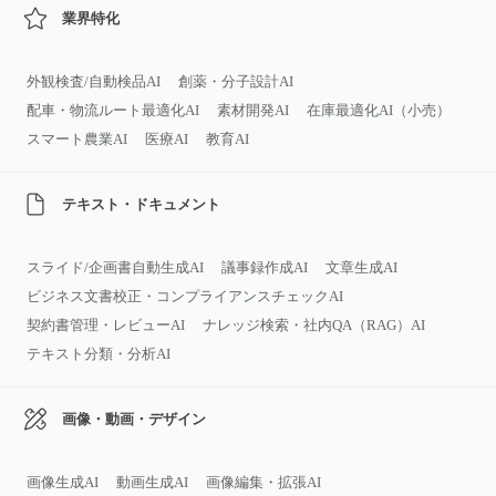
業界特化
外観検査/自動検品AI
創薬・分子設計AI
配車・物流ルート最適化AI
素材開発AI
在庫最適化AI（小売）
スマート農業AI
医療AI
教育AI
テキスト・ドキュメント
スライド/企画書自動生成AI
議事録作成AI
文章生成AI
ビジネス文書校正・コンプライアンスチェックAI
契約書管理・レビューAI
ナレッジ検索・社内QA（RAG）AI
テキスト分類・分析AI
画像・動画・デザイン
画像生成AI
動画生成AI
画像編集・拡張AI