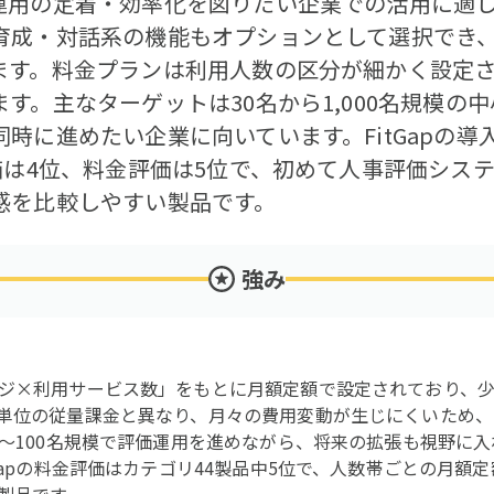
運用の定着・効率化を図りたい企業での活用に適して
育成・対話系の機能もオプションとして選択でき
す。料金プランは利用人数の区分が細かく設定され
す。主なターゲットは30名から1,000名規模の
時に進めたい企業に向いています。FitGapの
価は4位、料金評価は5位で、初めて人事評価シス
感を比較しやすい製品です。
強み
ジ×利用サービス数」をもとに月額定額で設定されており、
単位の従量課金と異なり、月々の費用変動が生じにくいため、
0〜100名規模で評価運用を進めながら、将来の拡張も視野に
Gapの料金評価はカテゴリ44製品中5位で、人数帯ごとの月額