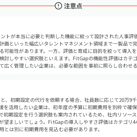
注意点
サルタントが本当に必要と判断した機能に絞って設計された人事評
計画といった幅広いタレントマネジメント領域まで一製品で
る可能性があります。一方、評価と育成に目的を絞って導入を
討しやすい選択肢といえます。FitGapの機能性評価はカテゴ
て広く管理したい企業は、必要な範囲を事前に照らし合わせ
よると、初期設定の代行を依頼する場合、社員数に応じて20万9
援を活用したい企業は、初年度の予算に初期費用を別枠で確
で初期設定を行う選択肢も案内されているため、社内リソース
望ましいでしょう。FitGapの導入しやすさ評価はカテゴリ4
用とは別に初期費用を見込む必要があります。