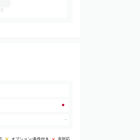
業
-
オプション/条件付き
非対応
応