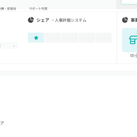
連携・拡張性
サポート充実
シェア
事
~
人事評価システム
金
-
中
ア