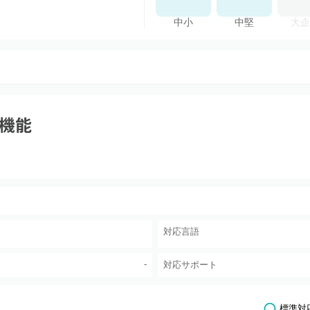
中小
中堅
大企
機能
対応言語
-
対応サポート
標準対