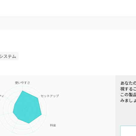
システム
あなた
使いやすさ
視する
この製
ティ
セットアップ
みまし
料金