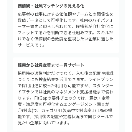
価値観・社風マッチングの見える化
応募者の仕事に対する価値観やチームとの関係性を
数値データとして可視化します。社内のハイパフォ
ーマー傾向と照らし合わせて、候補者が自社文化に
フィットするかを判断できる仕組みです。スキルだ
けでなく価値観の合致度を重視したい企業に適した
サービスです。
採用から社員定着まで一貫サポート
採用時の適性判定だけでなく、入社後の配置や組織
づくりにも検査結果を活用できます。ライトプラン
で採用用途に絞った利用も可能ですが、スタンダー
ドプランでは社員のマネジメント支援機能まで備わ
ります。FitGapの要件チェックでは、意欲・定着
度・満足度を可視化するエンゲージメント調査が
○(対応)で、カテゴリ41製品中で対応率17.1%の機
能です。採用後の配置や定着状況まで同じツールで
見たい企業に向いています。