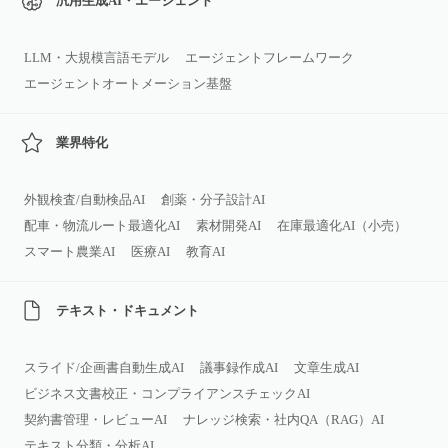
汎用生成AI・エージェント
LLM・大規模言語モデル
エージェントフレームワーク
エージェントオートメーション基盤
業界特化
外観検査/自動検品AI
創薬・分子設計AI
配車・物流ルート最適化AI
素材開発AI
在庫最適化AI（小売）
スマート農業AI
医療AI
教育AI
テキスト・ドキュメント
スライド/企画書自動生成AI
議事録作成AI
文章生成AI
ビジネス文書校正・コンプライアンスチェックAI
契約書管理・レビューAI
ナレッジ検索・社内QA（RAG）AI
テキスト分類・分析AI