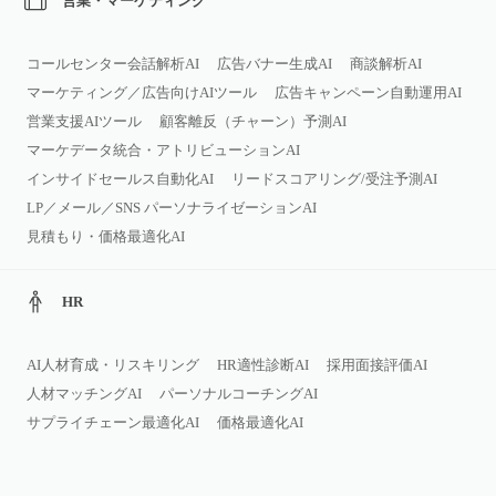
営業・マーケティング
コールセンター会話解析AI
広告バナー生成AI
商談解析AI
マーケティング／広告向けAIツール
広告キャンペーン自動運用AI
営業支援AIツール
顧客離反（チャーン）予測AI
マーケデータ統合・アトリビューションAI
インサイドセールス自動化AI
リードスコアリング/受注予測AI
LP／メール／SNS パーソナライゼーションAI
見積もり・価格最適化AI
HR
AI人材育成・リスキリング
HR適性診断AI
採用面接評価AI
人材マッチングAI
パーソナルコーチングAI
サプライチェーン最適化AI
価格最適化AI