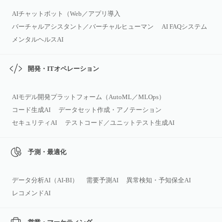
AIチャットボット（Web／アプリ導入
バーチャルアシスタント／バーチャルヒューマン
AI FAQシステム
メンタルヘルスAI
開発・ITオペレーション
AIモデル開発プラットフォーム（AutoML／MLOps）
コード生成AI
データセット作成・アノテーション
セキュリティAI
テストコード／ユニットテスト生成AI
予測・最適化
データ分析AI（AI‑BI）
需要予測AI
異常検知・予知保全AI
レコメンドAI