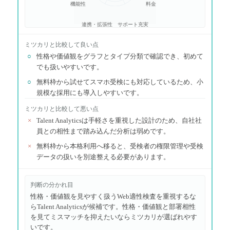
機能性
料金
連携・拡張性
サポート充実
ミツカリ
と比較して良い点
○
性格や価値観をグラフとタイプ分類で確認でき、初めて
でも扱いやすいです。
○
無料枠から試せてスマホ受検にも対応しているため、小
規模な採用にも導入しやすいです。
ミツカリ
と比較して悪い点
×
Talent Analyticsは手軽さを重視した設計のため、自社社
員との相性まで踏み込んだ分析は弱めです。
×
無料枠から本格利用へ移ると、受検者の権限管理や受検
データの扱いを別途整える必要があります。
判断の分かれ目
性格・価値観を見やすく扱うWeb適性検査を重視するな
らTalent Analyticsが候補です。性格・価値観と部署相性
を見てミスマッチを抑えたいならミツカリが選ばれやす
いです。