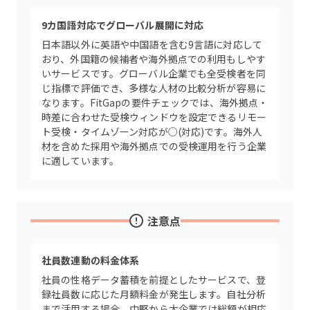
9カ国語対応でグローバル展開に対応
日本語以外に英語や中国語を含む9言語に対応して
おり、外国籍の候補者や海外拠点での利用もしやす
いサービスです。グローバル企業でも全受検者を同
じ指標で評価でき、多様な人材の比較分析が容易に
なります。FitGapの要件チェックでは、海外拠点・
時差に合わせた受検ウィンドウを設定できるリモー
ト受検・タイムゾーン対応が○(対応)です。海外人
材を含めた採用や海外拠点での受検運用を行う企業
に適しています。
注意点
社員数連動の料金体系
社員の性格データ蓄積を前提としたサービスで、登
録社員数に応じた月額料金が発生します。自社分析
まで活用する場合、中堅から大企業では総額が相応