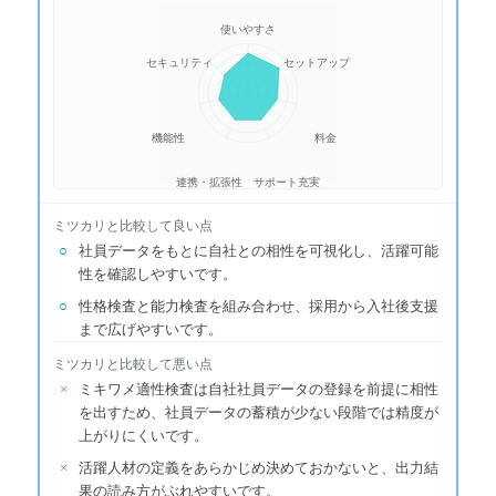
使いやすさ
セキュリティ
セットアップ
機能性
料金
連携・拡張性
サポート充実
ミツカリ
と比較して良い点
○
社員データをもとに自社との相性を可視化し、活躍可能
性を確認しやすいです。
○
性格検査と能力検査を組み合わせ、採用から入社後支援
まで広げやすいです。
ミツカリ
と比較して悪い点
×
ミキワメ適性検査は自社社員データの登録を前提に相性
を出すため、社員データの蓄積が少ない段階では精度が
上がりにくいです。
×
活躍人材の定義をあらかじめ決めておかないと、出力結
果の読み方がぶれやすいです。