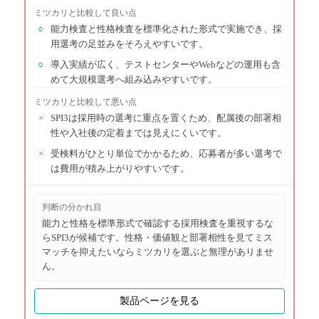
ミツカリ
と比較して良い点
○
能力検査と性格検査を標準化された形式で実施でき、採
用選考の足並みをそろえやすいです。
○
導入実績が広く、テストセンターやWebなどの運用も含
めて大規模選考へ組み込みやすいです。
ミツカリ
と比較して悪い点
×
SPI3は採用時の選考に重点を置くため、配属後の部署相
性や入社後の定着までは見えにくいです。
×
受検料がひとり単位でかかるため、応募者が多い選考で
は費用が積み上がりやすいです。
判断の分かれ目
能力と性格を標準形式で確認する採用検査を重視するな
らSPI3が候補です。性格・価値観と部署相性を見てミス
マッチを抑えたいならミツカリを選ぶと無理がありませ
ん。
製品ページを見る