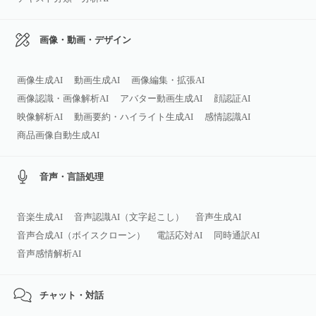
画像・動画・デザイン
画像生成AI
動画生成AI
画像編集・拡張AI
画像認識・画像解析AI
アバター動画生成AI
顔認証AI
映像解析AI
動画要約・ハイライト生成AI
感情認識AI
商品画像自動生成AI
音声・言語処理
音楽生成AI
音声認識AI（文字起こし）
音声生成AI
音声合成AI（ボイスクローン）
電話応対AI
同時通訳AI
音声感情解析AI
チャット・対話