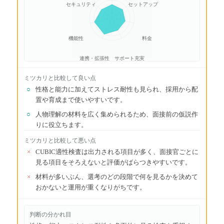
セキュリティ
セットアップ
機能性
料金
連携・拡張性
サポート充実
ミツカリ
と比較して良い点
○
性格と能力に加えてストレス耐性も見られ、採用から配
置や育成まで使いやすいです。
○
人物理解の材料を広く集められるため、面接前の仮説作
りに役立ちます。
ミツカリ
と比較して悪い点
×
CUBIC適性検査は出力される項目が多く、面接官ごとに
見る項目をそろえないと評価がばらつきやすいです。
×
材料が多いぶん、選考のどの段階で何を見るかを決めて
おかないと運用が重くなりがちです。
判断の分かれ目