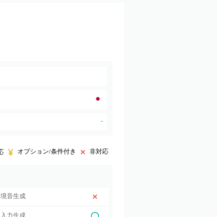
-
オプション/条件付き
非対応
応
環境音生成
ト入力生成