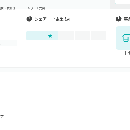
連携・拡張性
サポート充実
シェア
事
~
音楽生成AI
金
-
中
ア