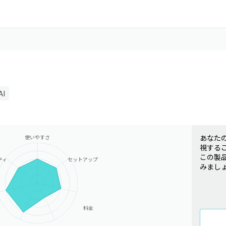
I
あなた
使いやすさ
視する
この製
ティ
セットアップ
みまし
料金