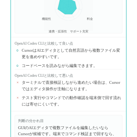
機能性
料金
連携・拡張性
サポート充実
OpenAI Codex CLI
と比較して良い点
○
CursorはAIエディタとして自然言語から複数ファイル変
更を進めやすいです。
○
コードベースを読みながら編集できます。
OpenAI Codex CLI
と比較して悪い点
×
ターミナルで直接検証しながら進めたい場合は、Cursor
ではエディタ操作が主軸になります。
×
テスト実行やコマンドでの動作確認を端末側で回す流れ
には寄せにくいです。
判断の分かれ目
GUIのAIエディタで複数ファイルを編集したいなら
Cursorが候補です。端末でコマンド検証まで回すなら、