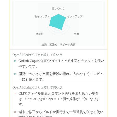
使いやすさ
セキュリティ
セットアップ
機能性
料金
連携・拡張性
サポート充実
OpenAI Codex CLI
と比較して良い点
○
GitHub CopilotはIDEやGitHub上で補完とチャットを使い
やすいです。
○
開発中の小さな支援を普段の流れに入れやすく、レビュ
ーにも使えます。
OpenAI Codex CLI
と比較して悪い点
×
CLIでファイル編集とコマンド実行をまとめたい場合
は、CopilotではIDEやGitHub側の操作が中心になりま
す。
×
端末で修正からビルドや実行まで一気通貫で任せる使い