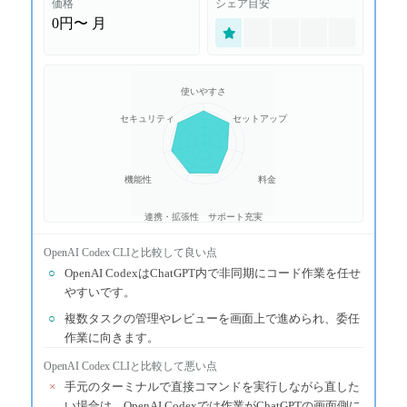
価格
シェア目安
0円〜
月
使いやすさ
セキュリティ
セットアップ
機能性
料金
連携・拡張性
サポート充実
OpenAI Codex CLI
と比較して良い点
○
OpenAI CodexはChatGPT内で非同期にコード作業を任せ
やすいです。
○
複数タスクの管理やレビューを画面上で進められ、委任
作業に向きます。
OpenAI Codex CLI
と比較して悪い点
×
手元のターミナルで直接コマンドを実行しながら直した
い場合は、OpenAI Codexでは作業がChatGPTの画面側に