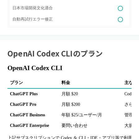
日本市場開発文化適合
自動再試行エラー修正
OpenAI Codex CLI
のプラン
OpenAI Codex CLI
プラン
料金
主な機
ChatGPT Plus
月額 $20
Cod
ChatGPT Pro
月額 $200
さらに
ChatGPT Business
年額 $25/ユーザー/月
管理機
ChatGPT Enterprise
要問い合わせ
大規模
上記サブスクリプションで Codex を CLI・IDE・アプリ等で