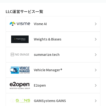
LLC
運営サービス一覧
Visme AI
Weights & Biases
summarize.tech
Vehicle Manager®
E2open
GAINSystems GAINS