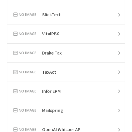
SlickText
VitalPBX
Drake Tax
TaxAct
Infor EPM
Mailspring
OpenAI Whisper API