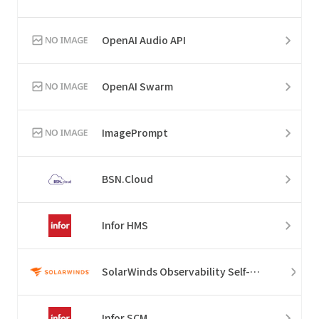
OpenAI Audio API
OpenAI Swarm
ImagePrompt
BSN.Cloud
Infor HMS
SolarWinds Observability Self-Hosted
Infor SCM