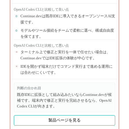
OpenAI Codex CLI
と比較して良い点
○
Continue.devは既存IDEに導入できるオープンソースAI支
援です。
○
モデルやツール接続をチームで柔軟に選べ、構成自由度
を保てます。
OpenAI Codex CLI
と比較して悪い点
×
ターミナル上で修正と実行を一体で任せたい場合は、
Continue.devではIDE拡張の体験が中心です。
×
IDEを開かず端末だけでコマンド実行まで進める運用に
は合わせにくいです。
判断の分かれ目
既存IDEに拡張として組み込みたいならContinue.devが候
補です。端末内で修正と実行を完結させるなら、OpenAI
Codex CLIが向きます。
製品ページを見る