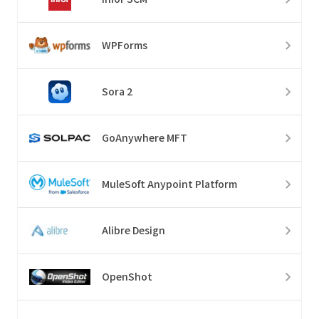
WPForms
Sora 2
GoAnywhere MFT
MuleSoft Anypoint Platform
Alibre Design
OpenShot