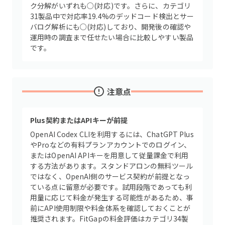
ク分解がいずれも○(対応)です。さらに、カテゴリ
31製品中で対応率19.4%のデッドコード検出とサー
バログ解析にも○(対応)しており、開発後の確認や
運用時の調査まで任せたい場合に比較しやすい製品
です。
注意点
Plus契約またはAPIキーが前提
OpenAI Codex CLIを利用するには、ChatGPT Plus
やProなどの有料プランアカウントでのログイン、
またはOpenAI APIキーを用意して従量課金で利用
する方法があります。スタンドアロンの無料ツール
ではなく、OpenAI側のサービス契約が前提となっ
ている点に留意が必要です。試用段階であっても利
用量に応じて料金が発生する可能性があるため、事
前にAPI使用制限や料金体系を確認しておくことが
推奨されます。FitGapの料金評価はカテゴリ34製