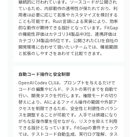
継続的に行われています。ソースコードが公開され
ているため、内部動作の透明性が保たれており、利
用者は必要に応じて拡張やカスタマイズを検討する
ことも可能です。Rust言語による実装により、効率
的な動作が期待できる設計となっています。FitGap
の機能性評価はカテゴリ34製品中3位、連携評価は
カテゴリ34製品中5位です。公開されたCLIを自社の
開発環境に合わせて扱いたいチームでは、機能範囲
と拡張のしやすさをあわせて比較できます。
自動コード操作と安全制御
OpenAI Codex CLIは、プロンプトを与えるだけで
コードの編集やビルド、テストの実行までを自動で
行い、開発タスクを代行します。権限モードの切り
替えにより、AIによるファイル操作の範囲や外部ア
クセスを制限できるため、安全性と利便性のバラン
スを調整することが可能です。人手では煩雑になり
がちな反復作業を任せながら、リスクを抑えて利用
できる設計となっています。FitGapの要件チェック
では、テストコード自動生成、実行ログ理解、タス