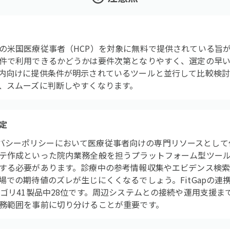
の米国医療従事者（HCP）を対象に無料で提供されている旨
件で利用できるかどうかは要件次第となりやすく、選定の早
内向けに提供条件が明示されているツールと並行して比較検
、スムーズに判断しやすくなります。
定
、プライバシーポリシーにおいて医療従事者向けの専門リソースとし
テ作成といった院内業務全般を担うプラットフォーム型ツー
する必要があります。診療中の参考情報収集やエビデンス検索
での期待値のズレが生じにくくなるでしょう。FitGapの連
テゴリ41製品中28位です。周辺システムとの接続や運用支援
務範囲を事前に切り分けることが重要です。