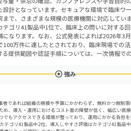
投与量・禁忌の確認、カンファレンスや学習目的
た設計となっています。セキュアな環境で臨床ワ
まで、さまざまな規模の医療機関に対応しています
カテゴリ41製品中1位で、臨床上の問いに対する
になります。なお、公式発表によれば2026年3月
で100万件に達したとされており、臨床現場での
ける提供範囲や認証手順については、一次情報で
強み
、医療従事者であれば組織の規模や予算にかかわらず、無料かつ無制
ため、導入・運用におけるコスト面の障壁が低く、幅広い医
つでもアクセスできる環境が整っており、運用にかかる負担を
価はカテゴリ41製品中2位、導入しやすさ評価はカテゴリ41製品