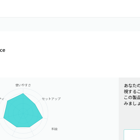
ce
あなた
使いやすさ
視する
この製
ティ
セットアップ
みまし
料金