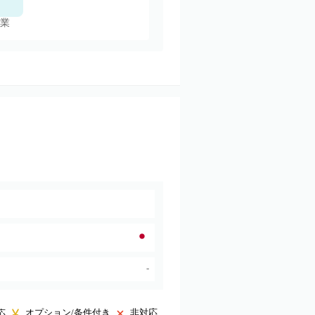
業
-
オプション/条件付き
非対応
応