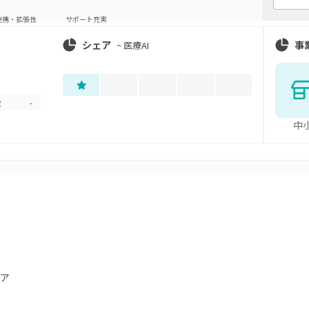
連携・拡張性
サポート充実
シェア
事
~
医療AI
金
-
中
ア