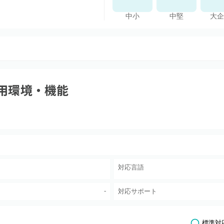
中小
中堅
大企
用環境・機能
対応言語
-
対応サポート
標準対