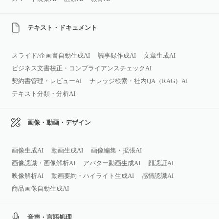
テキスト・ドキュメント
スライド/企画書自動生成AI
議事録作成AI
文章生成AI
ビジネス文書校正・コンプライアンスチェックAI
契約書管理・レビューAI
ナレッジ検索・社内QA（RAG）AI
テキスト分類・分析AI
画像・動画・デザイン
画像生成AI
動画生成AI
画像編集・拡張AI
画像認識・画像解析AI
アバター動画生成AI
顔認証AI
映像解析AI
動画要約・ハイライト生成AI
感情認識AI
商品画像自動生成AI
音声・言語処理