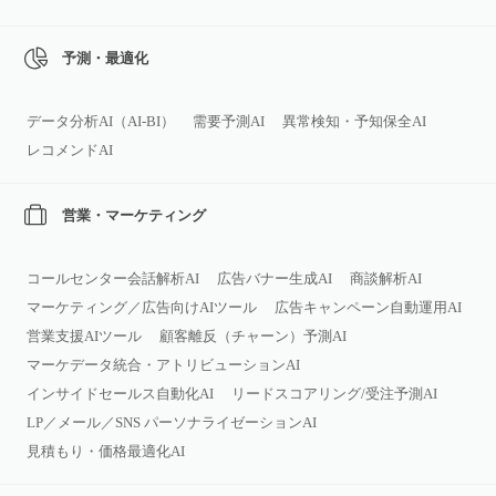
予測・最適化
データ分析AI（AI‑BI）
需要予測AI
異常検知・予知保全AI
レコメンドAI
営業・マーケティング
コールセンター会話解析AI
広告バナー生成AI
商談解析AI
マーケティング／広告向けAIツール
広告キャンペーン自動運用AI
営業支援AIツール
顧客離反（チャーン）予測AI
マーケデータ統合・アトリビューションAI
インサイドセールス自動化AI
リードスコアリング/受注予測AI
LP／メール／SNS パーソナライゼーションAI
見積もり・価格最適化AI