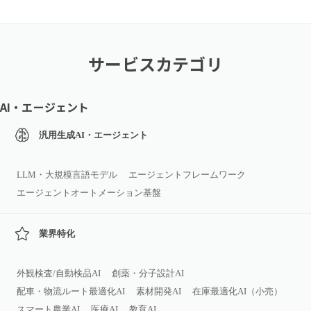
サービスカテゴリ
AI・エージェント
汎用生成AI・エージェント
LLM・大規模言語モデル
エージェントフレームワーク
エージェントオートメーション基盤
業界特化
外観検査/自動検品AI
創薬・分子設計AI
配車・物流ルート最適化AI
素材開発AI
在庫最適化AI（小売）
スマート農業AI
医療AI
教育AI