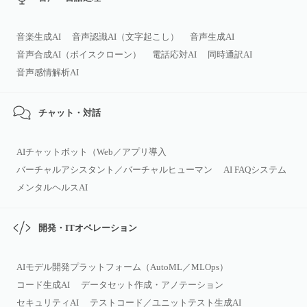
音楽生成AI
音声認識AI（文字起こし）
音声生成AI
音声合成AI（ボイスクローン）
電話応対AI
同時通訳AI
音声感情解析AI
チャット・対話
AIチャットボット（Web／アプリ導入
バーチャルアシスタント／バーチャルヒューマン
AI FAQシステム
メンタルヘルスAI
開発・ITオペレーション
AIモデル開発プラットフォーム（AutoML／MLOps）
コード生成AI
データセット作成・アノテーション
セキュリティAI
テストコード／ユニットテスト生成AI