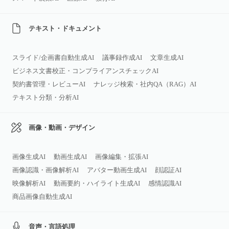
テキスト・ドキュメント
スライド/企画書自動生成AI
議事録作成AI
文章生成AI
ビジネス文書校正・コンプライアンスチェックAI
契約書管理・レビューAI
ナレッジ検索・社内QA（RAG）AI
テキスト分類・分析AI
画像・動画・デザイン
画像生成AI
動画生成AI
画像編集・拡張AI
画像認識・画像解析AI
アバター動画生成AI
顔認証AI
映像解析AI
動画要約・ハイライト生成AI
感情認識AI
商品画像自動生成AI
音声・言語処理