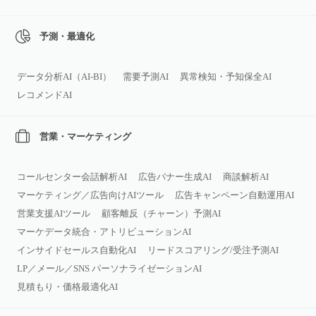
予測・最適化
データ分析AI（AI‑BI）
需要予測AI
異常検知・予知保全AI
レコメンドAI
営業・マーケティング
コールセンター会話解析AI
広告バナー生成AI
商談解析AI
マーケティング／広告向けAIツール
広告キャンペーン自動運用AI
営業支援AIツール
顧客離反（チャーン）予測AI
マーケデータ統合・アトリビューションAI
インサイドセールス自動化AI
リードスコアリング/受注予測AI
LP／メール／SNS パーソナライゼーションAI
見積もり・価格最適化AI