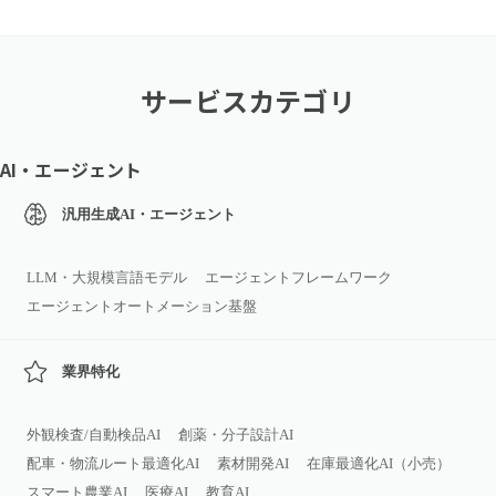
サービスカテゴリ
AI・エージェント
汎用生成AI・エージェント
LLM・大規模言語モデル
エージェントフレームワーク
エージェントオートメーション基盤
業界特化
外観検査/自動検品AI
創薬・分子設計AI
配車・物流ルート最適化AI
素材開発AI
在庫最適化AI（小売）
スマート農業AI
医療AI
教育AI