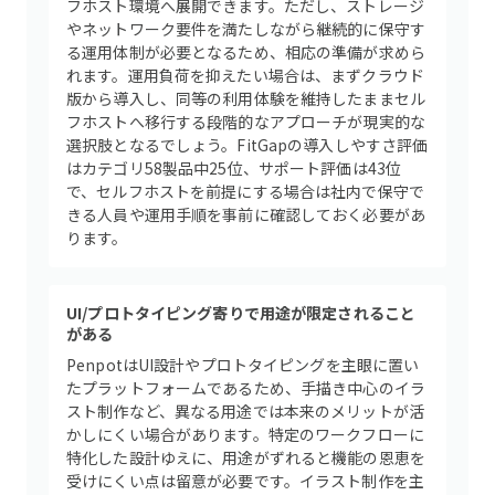
フホスト環境へ展開できます。ただし、ストレージ
やネットワーク要件を満たしながら継続的に保守す
る運用体制が必要となるため、相応の準備が求めら
れます。運用負荷を抑えたい場合は、まずクラウド
版から導入し、同等の利用体験を維持したままセル
フホストへ移行する段階的なアプローチが現実的な
選択肢となるでしょう。FitGapの導入しやすさ評価
はカテゴリ58製品中25位、サポート評価は43位
で、セルフホストを前提にする場合は社内で保守で
きる人員や運用手順を事前に確認しておく必要があ
ります。
UI/プロトタイピング寄りで用途が限定されること
がある
PenpotはUI設計やプロトタイピングを主眼に置い
たプラットフォームであるため、手描き中心のイラ
スト制作など、異なる用途では本来のメリットが活
かしにくい場合があります。特定のワークフローに
特化した設計ゆえに、用途がずれると機能の恩恵を
受けにくい点は留意が必要です。イラスト制作を主