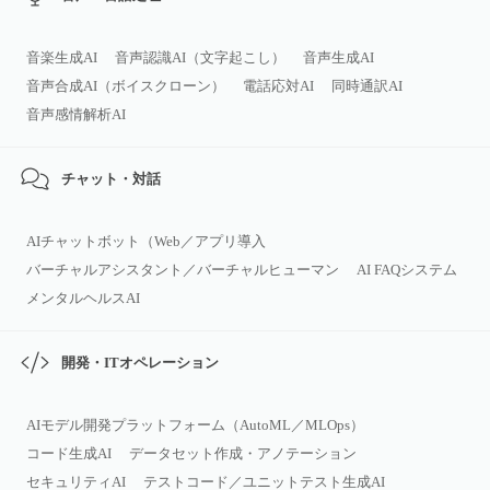
音楽生成AI
音声認識AI（文字起こし）
音声生成AI
音声合成AI（ボイスクローン）
電話応対AI
同時通訳AI
音声感情解析AI
チャット・対話
AIチャットボット（Web／アプリ導入
バーチャルアシスタント／バーチャルヒューマン
AI FAQシステム
メンタルヘルスAI
開発・ITオペレーション
AIモデル開発プラットフォーム（AutoML／MLOps）
コード生成AI
データセット作成・アノテーション
セキュリティAI
テストコード／ユニットテスト生成AI