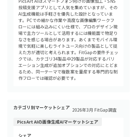
PicsArt AIはスマートフォン向けの画像加工・SNS
投稿支援アプリとして人気を集めていますが、その
AI生成機能は手軽さを優先した設計となっていま
す。PCでの細かな作業や高度な画像編集ワークフ
ローには組み込みにくい仕様で、プロのデザイン現
場で主力ツールとして活用するには機能面で物足り
なさを感じる場合があります。あくまでモバイル環
境で気軽に楽しむライトユース向けの製品として捉
えた方が適切と考えられます。FitGapの要件チェッ
クでは、カテゴリ34製品中29製品が対応するバリ
エーション生成が追加オプションでの対応にとどま
るため、同一テーマで複数案を量産する専門的な制
作フローでは確認が必要です。
カテゴリ別マーケットシェア
2026年3月 FitGap調査
PicsArt AI
の
画像生成AI
マーケットシェア
シェア