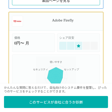
製品ページを見る
Adobe Firefly
価格
シェア目安
0円〜
月
使いやすさ
セキュリティ
セットアップ
機能性
料金
かんたんな質問に答えるだけで、自社向けのシステム要件を整理し、ぴった
りのサービスをチェックすることができます。
連携・拡張性
サポート充実
このサービスが自社に合うか診断
PicsArt AI
と比較して良い点
○
Adobe製品との連携が強く、生成した画像をそのまま