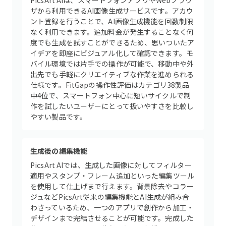
PicsArt AIは、スマートフォンアプリやWebブラウ
ザから利用できるAI画像生成サービスです。アカウ
ント登録を行うことで、AI画像生成機能を回数制限
なく利用できます。追加料金が発生することなく何
度でも生成を試すことができるため、思いついたア
イデアを即座にビジュアル化して確認できます。モ
バイル環境では片手での操作が可能で、移動中や外
出先でも手軽にクリエイティブな作業を進められる
仕様です。FitGapの操作性評価はカテゴリ38製品
中4位で、スマートフォン中心に短いサイクルで制
作を試したいユーザーにとって扱いやすさを比較し
やすい製品です。
生成後の編集機能
PicsArt AIでは、生成した画像に対してフィルター
適用やスタンプ・フレーム追加といった編集ツール
を使用して仕上げまで行えます。背景除去やコラー
ジュなどPicsArt従来の編集機能とAI生成が組み合
わさっているため、一つのアプリで創作から加工・
デザインまで完結させることが可能です。完成した