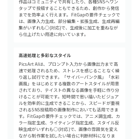
作品はコミュニティで共有したり、各種SNSへワン
タップで投稿することもできるため、創作から発信
までを効率よく行えます。FitGapの要件チェックで
は、画像入力生成、部分編集・拡張生成、生成再編
集がいずれも○(対応)で、生成後に加工を重ねなが
ら仕上げたい用途に向いています。
高速処理と多彩なスタイル
PicsArt AIは、プロンプト入力から画像出力まで高
速で処理されるため、ストレスを感じることなく繰
り返し試行できます。「サイバーパンク風」「水彩
画風」をはじめとする複数のアートスタイルが用意
されており、テイストの異なる画像を手軽に作り分
けることが可能です。短時間で思い描いたビジュア
ルを効率的に生成できることから、スピードが重視
されるSNS投稿用の画像制作においても活用できま
す。FitGapの要件チェックでは、アニメ調生成、カ
ラー指定生成、ライティング指定生成、スタイル反
映生成がいずれも○(対応)で、画像の雰囲気を変え
ながら制作案を試したい場合に判断材料になりま