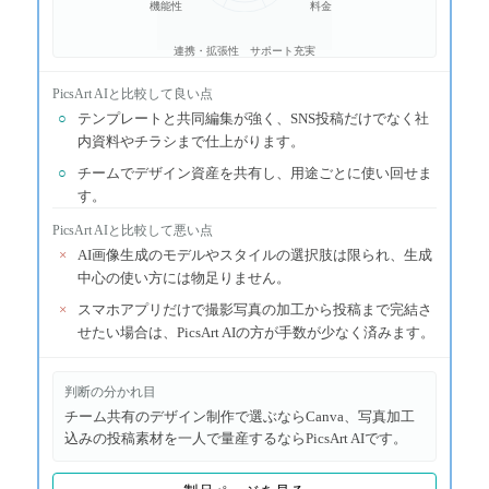
機能性
料金
連携・拡張性
サポート充実
PicsArt AI
と比較して良い点
○
テンプレートと共同編集が強く、SNS投稿だけでなく社
内資料やチラシまで仕上がります。
○
チームでデザイン資産を共有し、用途ごとに使い回せま
す。
PicsArt AI
と比較して悪い点
×
AI画像生成のモデルやスタイルの選択肢は限られ、生成
中心の使い方には物足りません。
×
スマホアプリだけで撮影写真の加工から投稿まで完結さ
せたい場合は、PicsArt AIの方が手数が少なく済みます。
判断の分かれ目
チーム共有のデザイン制作で選ぶならCanva、写真加工
込みの投稿素材を一人で量産するならPicsArt AIです。